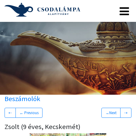
Beszámolók
⇠
← Previous
→Next
⇢
Zsolt (9 éves, Kecskemét)