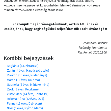
Jókedvűen érkezett kedves kísérőjével a kívánság átadására. Vidám,
közvetlen személyiségének köszönhetően felemelő élményben volt része
minden résztvevőnek a kívánság átadásakor.
Köszönjük magántámogatóinknak, köztük Attilának és
családjának, hogy segítségükkel teljesíthettük Zsolt kívánságát!
Zsombori Erzsébet
kívánság-koordinátor
Kecskemét, 2025.02.06.
Korábbi bejegyzések
Boglárka (13, Kistarcsa)
Zalán (4 éves, Hajdúszoboszló)
Rikárdó (15 éves, Rudabánya)
Martin (10 éves, Kalocsa)
Gabriella (9 éves, Máriakéménd)
Zsolt (9 éves, Kecskemét)
Viktor Márk (14 éves, Jobbágyi)
Rebeka Róza (12 éves, Ózd)
Panna (11 éves, Debrecen)
Noel (9 éves, Nyírbogdány)