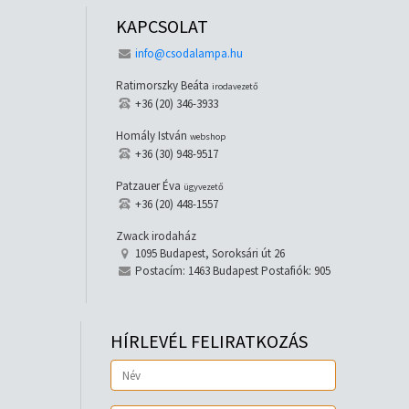
KAPCSOLAT
info@csodalampa.hu
Ratimorszky Beáta
irodavezető
+36 (20) 346-3933
Homály István
webshop
+36 (30) 948-9517
Patzauer Éva
ügyvezető
+36 (20) 448-1557
Zwack irodaház
1095 Budapest, Soroksári út 26
Postacím: 1463 Budapest Postafiók: 905
HÍRLEVÉL FELIRATKOZÁS