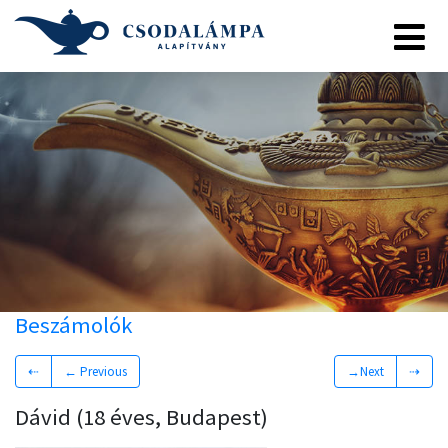
Beszámolók
⇠
← Previous
→Next
⇢
Dávid (18 éves, Budapest)