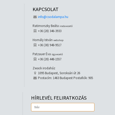
KAPCSOLAT
info@csodalampa.hu
Ratimorszky Beáta
irodavezető
+36 (20) 346-3933
Homály István
webshop
+36 (30) 948-9517
Patzauer Éva
ügyvezető
+36 (20) 448-1557
Zwack irodaház
1095 Budapest, Soroksári út 26
Postacím: 1463 Budapest Postafiók: 905
HÍRLEVÉL FELIRATKOZÁS