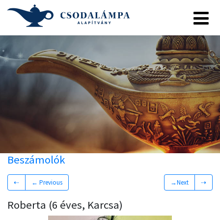
Beszámolók
⇠
← Previous
→Next
⇢
Roberta (6 éves, Karcsa)