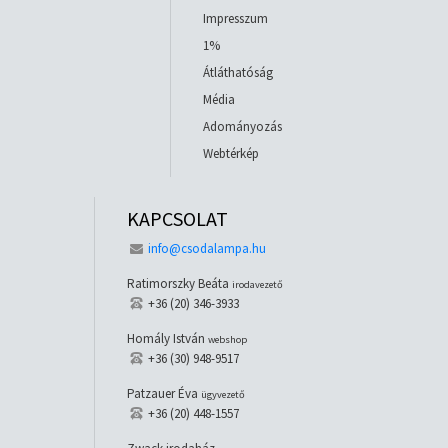
Impresszum
1%
Átláthatóság
Média
Adományozás
Webtérkép
KAPCSOLAT
info@csodalampa.hu
Ratimorszky Beáta
irodavezető
+36 (20) 346-3933
Homály István
webshop
+36 (30) 948-9517
Patzauer Éva
ügyvezető
+36 (20) 448-1557