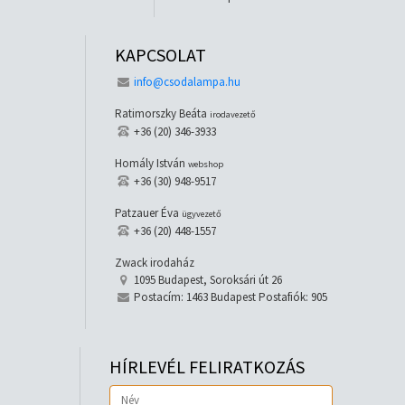
KAPCSOLAT
info@csodalampa.hu
Ratimorszky Beáta
irodavezető
+36 (20) 346-3933
Homály István
webshop
+36 (30) 948-9517
Patzauer Éva
ügyvezető
+36 (20) 448-1557
Zwack irodaház
1095 Budapest, Soroksári út 26
Postacím: 1463 Budapest Postafiók: 905
HÍRLEVÉL FELIRATKOZÁS