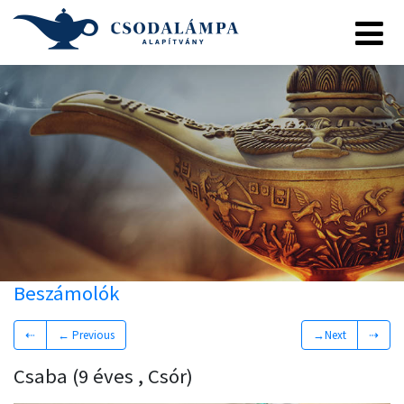
Beszámolók
⇠
← Previous
→Next
⇢
Csaba (9 éves , Csór)