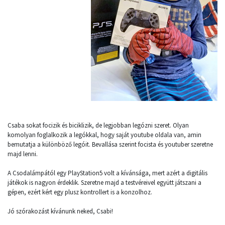
Csaba sokat focizik és biciklizik, de legjobban legózni szeret. Olyan
komolyan foglalkozik a legókkal, hogy saját youtube oldala van, amin
bemutatja a különböző legóit. Bevallása szerint focista és youtuber szeretne
majd lenni.
A Csodalámpától egy PlayStation5 volt a kívánsága, mert azért a digitális
játékok is nagyon érdeklik. Szeretne majd a testvéreivel együtt játszani a
gépen, ezért kért egy plusz kontrollert is a konzolhoz.
Jó szórakozást kívánunk neked, Csabi!