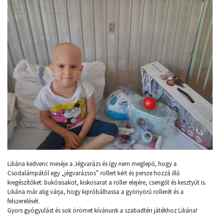
Liliána kedvenc meséje a Jégvarázs és így nem meglepő, hogy a
Csodalámpától egy „jégvarázsos” rollert kért és persze hozzá illő
kiegészítőket: bukósisakot, kiskosarat a roller elejére, csengőt és kesztyűt is.
Liliána már alig várja, hogy kipróbálhassa a gyönyörű rollerét és a
felszerelését.
Gyors gyógyulást és sok örömet kívánunk a szabadtéri játékhoz Liliána!