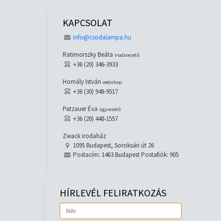
KAPCSOLAT
info@csodalampa.hu
Ratimorszky Beáta
irodavezető
+36 (20) 346-3933
Homály István
webshop
+36 (30) 948-9517
Patzauer Éva
ügyvezető
+36 (20) 448-1557
Zwack irodaház
1095 Budapest, Soroksári út 26
Postacím: 1463 Budapest Postafiók: 905
HÍRLEVÉL FELIRATKOZÁS