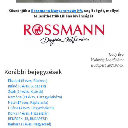
Köszönjük a
Rossmann Magyarország Kft.
segítségét, mellyel
teljesíthettük Liliána kívánságát.
Ivády Éva
kívánság-koordinátor
Budapest, 2024.07.05.
Korábbi bejegyzések
Elizabet (5 éves, Ráckeve)
Brúnó (9 éves, Budapest)
Zsófi (14 éves, Kistelek)
Ramóna (11 éves, Tiszagyulaháza)
Máté (17 éves, Káptalanfa)
Liliána (4 éves, Hegyeshalom)
Dorka (4 éves, Tiszaeszlár)
BENEDEK (15, BUDAPEST)
Barbara (3 éves, Nagyecsed)