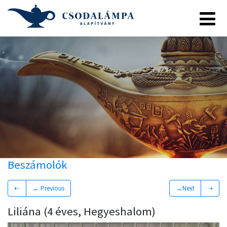
Beszámolók
⇠
← Previous
→Next
⇢
Liliána (4 éves, Hegyeshalom)