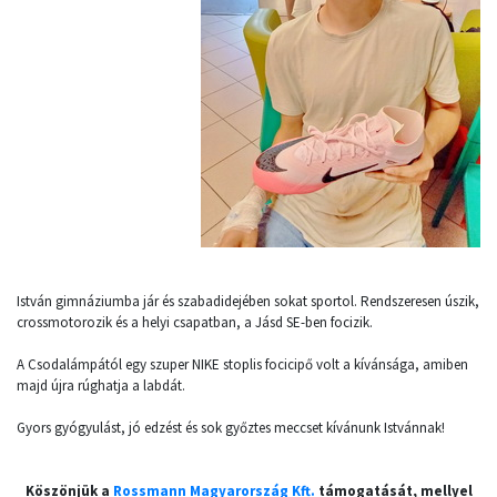
István gimnáziumba jár és szabadidejében sokat sportol. Rendszeresen úszik,
crossmotorozik és a helyi csapatban, a Jásd SE-ben focizik.
A Csodalámpától egy szuper NIKE stoplis focicipő volt a kívánsága, amiben
majd újra rúghatja a labdát.
Gyors gyógyulást, jó edzést és sok győztes meccset kívánunk Istvánnak!
Köszönjük a
Rossmann Magyarország Kft.
támogatását, mellyel