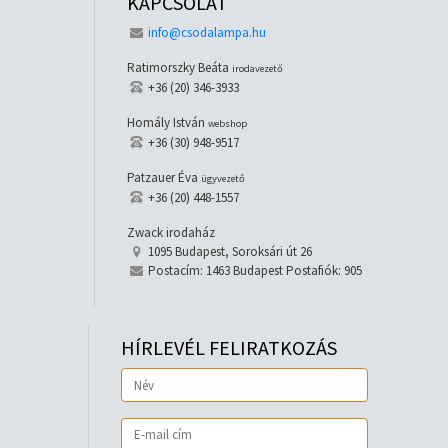
KAPCSOLAT
info@csodalampa.hu
Ratimorszky Beáta
irodavezető
+36 (20) 346-3933
Homály István
webshop
+36 (30) 948-9517
Patzauer Éva
ügyvezető
+36 (20) 448-1557
Zwack irodaház
1095 Budapest, Soroksári út 26
Postacím: 1463 Budapest Postafiók: 905
HÍRLEVÉL FELIRATKOZÁS