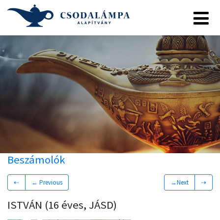
Beszámolók
⇠
← Previous
→Next
⇢
ISTVÁN (16 éves, JÁSD)