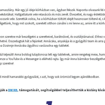
amaszlány. Már egy jó ideje kórházban van, ágyban fekszik. Naponta olvasunk fel 
kdotákat. Hallgattatunk vele relaxációs és más zenét. Élvezettel, és nagy érdeklőd
kozunk vele. Szerettük volna, ha a kórházban töltött idejét hasznosan töltené el, s
lgettünk, hogy mit szokott, szeretett otthon csinálni s mi lenne az, amire itt a kó
on szeretne már beszélgetni a szeretteivel, barátnőivel, és osztálytársaival. Ehhez 
ehetné. Összedugtuk hát a fejünket: Annácska, anyukája és a gyógyító team és arr
a Dzsinnje Annácska ágyához varázsolna egy tabletet.
ül teljesült! Anna boldog tulajdonosa lett egy tabletnek, amire rengeteg mese, hum
 persze a YouTube és a Messenger is elérhető rajta. Így már Anna bármikor beszélgethe
pp szeretne!
ked minél hamarabbi gyógyulást, s azt, hogy sok örömöd legyen ajándékodban.
jük a
DM Kft.
támogatását, segítségükkel teljesíthettük a kislány kívá