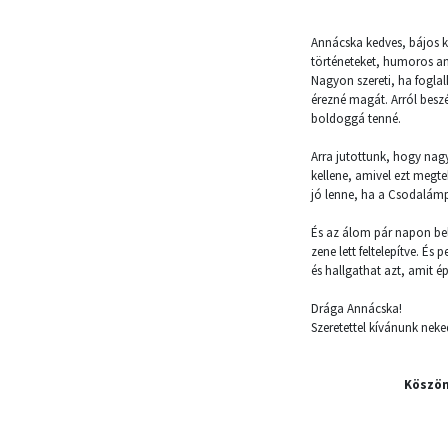
Annácska kedves, bájos k
történeteket, humoros ane
Nagyon szereti, ha foglal
érezné magát. Arról beszé
boldoggá tenné.
Arra jutottunk, hogy nagy
kellene, amivel ezt megt
jó lenne, ha a Csodalámp
És az álom pár napon bel
zene lett feltelepítve. És
és hallgathat azt, amit é
Drága Annácska!
Szeretettel kívánunk ne
Köszön