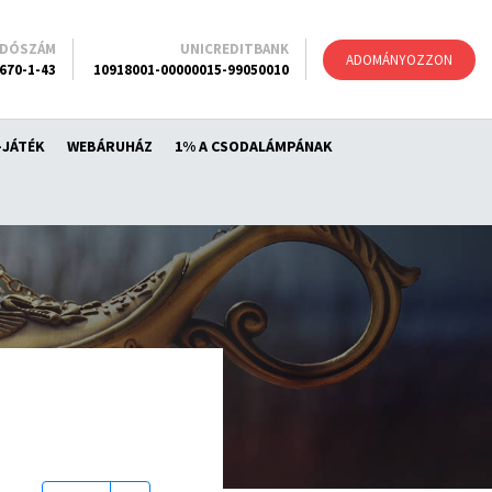
ADÓSZÁM
UNICREDITBANK
ADOMÁNYOZZON
670-1-43
10918001-00000015-99050010
-JÁTÉK
WEBÁRUHÁZ
1% A CSODALÁMPÁNAK