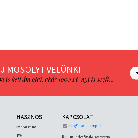
J MOSOLYT VELÜNK!
is kell ám olaj, akár 1000 Ft-nyi is segít…
HASZNOS
KAPCSOLAT
info@csodalampa.hu
Impresszum
1%
Ratimorszky Beáta
irodavezető