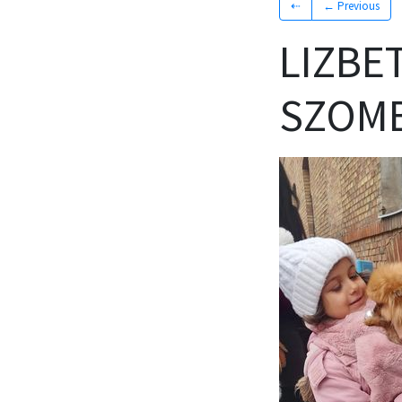
⇠
← Previous
LIZBET
SZOMB