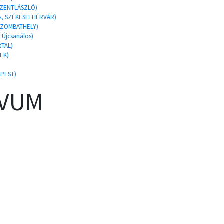
SSZENTLÁSZLÓ)
es, SZÉKESFEHÉRVÁR)
 SZOMBATHELY)
, Újcsanálos)
RTAL)
LEK)
APEST)
ÍVUM