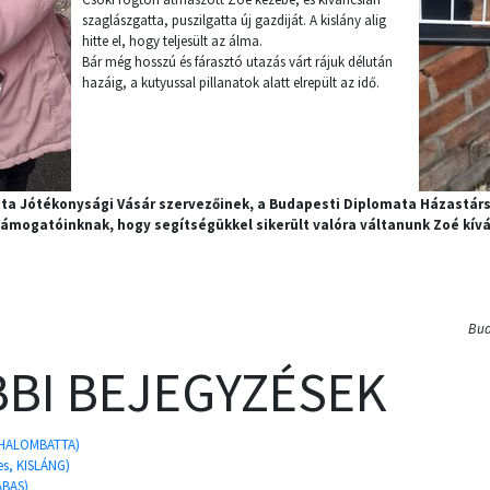
szaglászgatta, puszilgatta új gazdiját. A kislány alig
hitte el, hogy teljesült az álma.
Bár még hosszú és fárasztó utazás várt rájuk délután
hazáig, a kutyussal pillanatok alatt elrepült az idő.
ta Jótékonysági Vásár szervezőinek, a Budapesti Diplomata Házastár
mogatóinknak, hogy segítségükkel sikerült valóra váltanunk Zoé kív
Bud
BI BEJEGYZÉSEK
ZHALOMBATTA)
s, KISLÁNG)
ABAS)