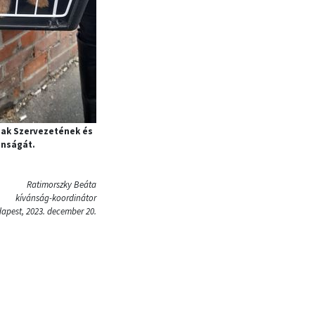
sak Szervezetének és
ánságát.
Ratimorszky Beáta
kívánság-koordinátor
apest, 2023. december 20.