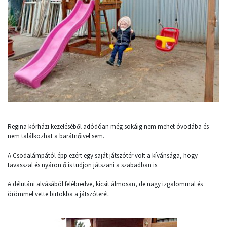
Regina kórházi kezeléséből adódóan még sokáig nem mehet óvodába és
nem találkozhat a barátnőivel sem.
A Csodalámpától épp ezért egy saját játszótér volt a kívánsága, hogy
tavasszal és nyáron ő is tudjon játszani a szabadban is.
A délutáni alvásából felébredve, kicsit álmosan, de nagy izgalommal és
örömmel vette birtokba a játszóterét.