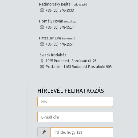
Ratimorszky Beáta
irodavezető
+36 (20) 346-3933
Homály István
webshop
+36 (30) 948-9517
Patzauer Éva
ügyvezető
+36 (20) 448-1557
Zwack irodaház
1095 Budapest, Soroksári út 26
Postacím: 1463 Budapest Postafiók: 905
HÍRLEVÉL FELIRATKOZÁS