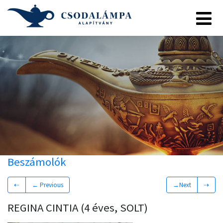
Beszámolók
⇠
← Previous
→Next
⇢
REGINA CINTIA (4 éves, SOLT)