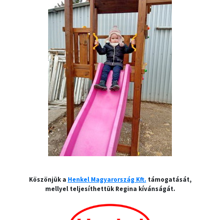
Köszönjük a
Henkel Magyarország Kft.
támogatását,
mellyel teljesíthettük Regina kívánságát.