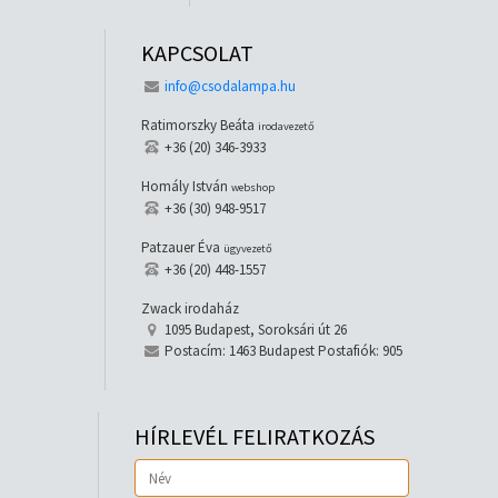
KAPCSOLAT
info@csodalampa.hu
Ratimorszky Beáta
irodavezető
+36 (20) 346-3933
Homály István
webshop
+36 (30) 948-9517
Patzauer Éva
ügyvezető
+36 (20) 448-1557
Zwack irodaház
1095 Budapest, Soroksári út 26
Postacím: 1463 Budapest Postafiók: 905
HÍRLEVÉL FELIRATKOZÁS