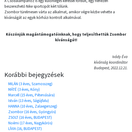
A Csodalámpához is egy különleges kéréssel fordult, egy nehezen
beszerezhető Nike sportcipőt kért tőlünk.
Zsombor türelmesen várta az alkalmat, amikor végre kézbe vehette a
kívánságát az egyik kórházi kontroll alkalmával.
Köszönjük magántámogatóinknak, hogy teljesíthettük Zsombor
kívánságát!
Ivády Éva
kívánság koordinátor
Budapest, 2022.12.21.
Korábbi bejegyzések
MILÁN (3 éves, Szamosszeg)
MÁTÉ (3 éves, Kóny)
Marcell (15 éves, Pétervására)
István (13 éves, Ságújfalu)
HANNA (10 éves, Zalaegerszeg)
Zsombor (16 éves, Gyöngyös)
ZSOLT (16 éves, BUDAPEST)
Noémi (17 éves, Nagykőrös)
LÍVIA (16, BUDAPEST)