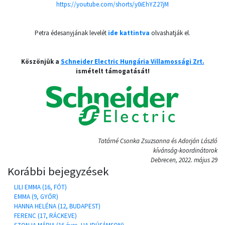
https://youtube.com/shorts/y0iEhYZ27jM
Petra édesanyjának levelét
ide kattintva
olvashatják el.
Köszönjük a
Schneider Electric Hungária Villamossági Zrt.
ismételt támogatását!
Tatárné Csonka Zsuzsanna és Adorján László
kívánság-koordinátorok
Debrecen, 2022. május 29
Korábbi bejegyzések
LILI EMMA (16, FÓT)
EMMA (9, GYŐR)
HANNA HELÉNA (12, BUDAPEST)
FERENC (17, RÁCKEVE)