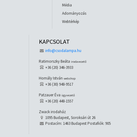
Média
Adományozás
Webtérkép
KAPCSOLAT
info@csodalampa.hu
Ratimorszky Beáta
irodavezető
+36 (20) 346-3933
Homály István
webshop
+36 (30) 948-9517
Patzauer Éva
ügyvezető
+36 (20) 448-1557
Zwack irodaház
1095 Budapest, Soroksári út 26
Postacím: 1463 Budapest Postafiók: 905