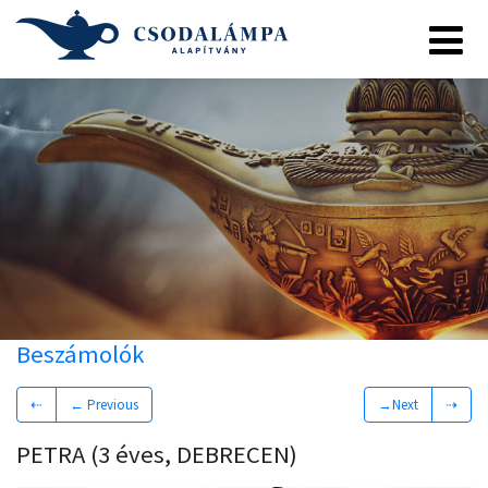
Beszámolók
⇠
← Previous
→Next
⇢
PETRA (3 éves, DEBRECEN)