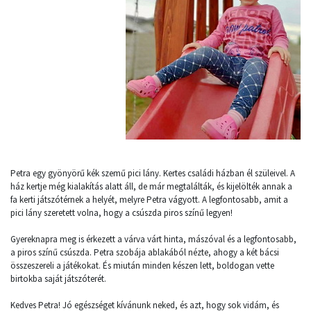
Petra egy gyönyörű kék szemű pici lány. Kertes családi házban él szüleivel. A
ház kertje még kialakítás alatt áll, de már megtalálták, és kijelölték annak a
fa kerti játszótérnek a helyét, melyre Petra vágyott. A legfontosabb, amit a
pici lány szeretett volna, hogy a csúszda piros színű legyen!
Gyereknapra meg is érkezett a várva várt hinta, mászóval és a legfontosabb,
a piros színű csúszda. Petra szobája ablakából nézte, ahogy a két bácsi
összeszereli a játékokat. És miután minden készen lett, boldogan vette
birtokba saját játszóterét.
Kedves Petra! Jó egészséget kívánunk neked, és azt, hogy sok vidám, és