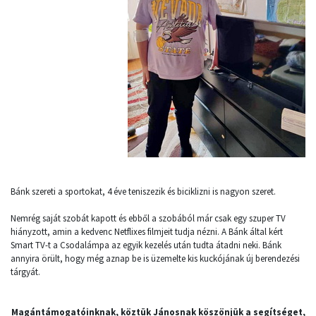
Bánk szereti a sportokat, 4 éve teniszezik és biciklizni is nagyon szeret.
Nemrég saját szobát kapott és ebből a szobából már csak egy szuper TV
hiányzott, amin a kedvenc Netflixes filmjeit tudja nézni. A Bánk által kért
Smart TV-t a Csodalámpa az egyik kezelés után tudta átadni neki. Bánk
annyira örült, hogy még aznap be is üzemelte kis kuckójának új berendezési
tárgyát.
Magántámogatóinknak, köztük Jánosnak köszönjük a segítséget,