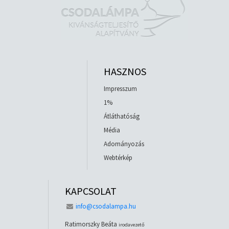
HASZNOS
Impresszum
1%
Átláthatóság
Média
Adományozás
Webtérkép
KAPCSOLAT
info@csodalampa.hu
Ratimorszky Beáta
irodavezető