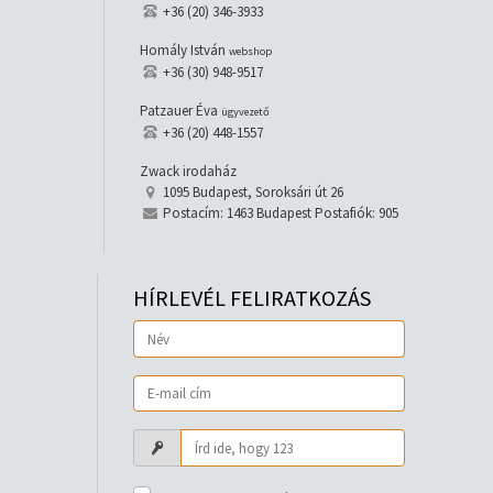
+36 (20) 346-3933
Homály István
webshop
+36 (30) 948-9517
Patzauer Éva
ügyvezető
+36 (20) 448-1557
Zwack irodaház
1095 Budapest, Soroksári út 26
Postacím: 1463 Budapest Postafiók: 905
HÍRLEVÉL FELIRATKOZÁS