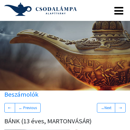
Beszámolók
⇠
← Previous
→Next
⇢
BÁNK (13 éves, MARTONVÁSÁR)