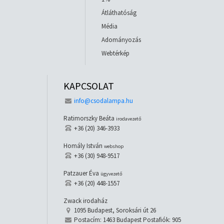
Átláthatóság
Média
Adományozás
Webtérkép
KAPCSOLAT
info@csodalampa.hu
Ratimorszky Beáta
irodavezető
+36 (20) 346-3933
Homály István
webshop
+36 (30) 948-9517
Patzauer Éva
ügyvezető
+36 (20) 448-1557
Zwack irodaház
1095 Budapest, Soroksári út 26
Postacím: 1463 Budapest Postafiók: 905