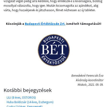
vizsgálat végén pedig arra kérdésre, hogy emlékszik-e a kívánságára, boldog
mosollyal válaszolta, hogy igen. Miután kicsomagolta az ajándékot, alig
várta, hogy hazaérjenek és játszhasson, filmet nézhessen az új tableten.
Köszönjük a
Budapesti Értéktőzsde Zrt.
ismételt támogatását!
Benedekné Ferencsik Éva
kívánság-koordinátor
Miskolc, 2021. 09. 09.
Korábbi bejegyzések
LILI (8 éves, OSTOROS)
Huba Boldizsár (14 éves, Esztergom)
Csaba (14 éves, Fegyvernek)