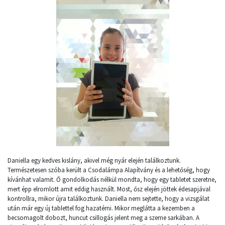
Daniella egy kedves kislány, akivel még nyár elején találkoztunk.
Természetesen szóba került a Csodalámpa Alapítvány és a lehetőség, hogy
kívánhat valamit. Ő gondolkodás nélkül mondta, hogy egy tabletet szeretne,
mert épp elromlott amit eddig használt. Most, ősz elején jöttek édesapjával
kontrollra, mikor újra találkoztunk. Daniella nem sejtette, hogy a vizsgálat
után már egy új tablettel fog hazatérni. Mikor meglátta a kezemben a
becsomagolt dobozt, huncut csillogás jelent meg a szeme sarkában. A