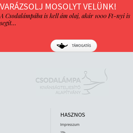
VARÁZSOLJ MOSOLYT VELÜNK!
A Csodalámpába is kell ám olaj, akár 1000 Ft-nyi is
segít…
TÁMOGATÁS
HASZNOS
Impresszum
1%