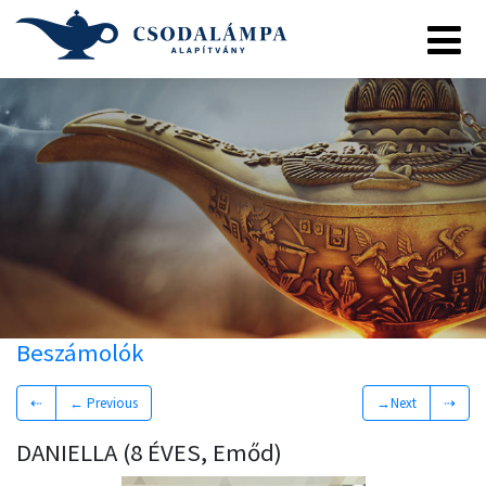
Beszámolók
⇠
← Previous
→Next
⇢
DANIELLA (8 ÉVES, Emőd)