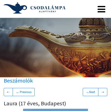
Beszámolók
⇠
← Previous
→Next
⇢
Laura (17 éves, Budapest)