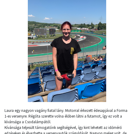
Laura egy nagyon vagány fiatal lány. Motorral érkezett édesapjával a Forma
1-es versenyre. Régóta szerette volna élőben látni a futamot, így ez volt a
kívánsága a Csodalámpától.
Kívánsága teljesült támogatónk segítségével, így kint lehetett az időmérő
edzéseken és élvezhette a versenyautók száguldását. Nagyon meleg volt, de