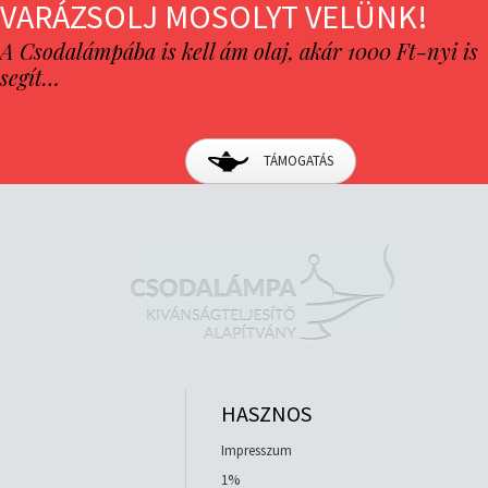
VARÁZSOLJ MOSOLYT VELÜNK!
A Csodalámpába is kell ám olaj, akár 1000 Ft-nyi is
segít…
TÁMOGATÁS
HASZNOS
Impresszum
1%