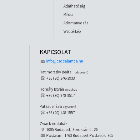
Átláthatóság
Média
Adományozás
Webtérkép
KAPCSOLAT
info@csodalampa.hu
Ratimorszky Beáta
irodavezető
+36 (20) 346-3933
Homály István
webshop
+36 (30) 948-9517
Patzauer Éva
ügyvezető
+36 (20) 448-1557
Zwack irodaház
1095 Budapest, Soroksári út 26
Postacím: 1463 Budapest Postafiók: 905