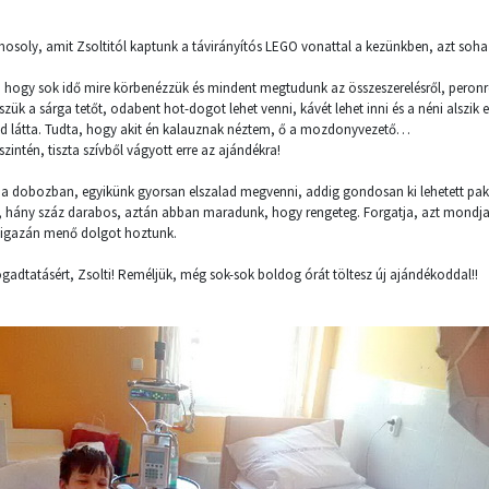
osoly, amit Zsoltitól kaptunk a távirányítós LEGO vonattal a kezünkben, azt soha n
 hogy sok idő mire körbenézzük és mindent megtudunk az összeszerelésről, peronról,
zük a sárga tetőt, odabent hot-dogot lehet venni, kávét lehet inni és a néni alszik eg
d látta. Tudta, hogy akit én kalauznak néztem, ő a mozdonyvezető…
szintén, tiszta szívből vágyott erre az ajándékra!
a dobozban, egyikünk gyorsan elszalad megvenni, addig gondosan ki lehetett pako
uk, hány száz darabos, aztán abban maradunk, hogy rengeteg. Forgatja, azt mondja, 
 igazán menő dolgot hoztunk.
gadtatásért, Zsolti! Reméljük, még sok-sok boldog órát töltesz új ajándékoddal!!