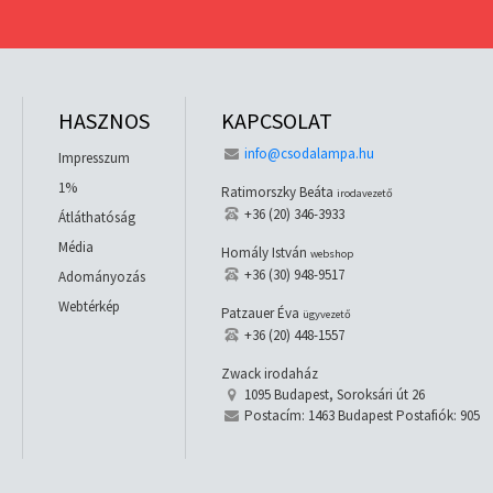
HASZNOS
KAPCSOLAT
info@csodalampa.hu
Impresszum
1%
Ratimorszky Beáta
irodavezető
+36 (20) 346-3933
Átláthatóság
Média
Homály István
webshop
+36 (30) 948-9517
Adományozás
Webtérkép
Patzauer Éva
ügyvezető
+36 (20) 448-1557
Zwack irodaház
1095 Budapest, Soroksári út 26
Postacím: 1463 Budapest Postafiók: 905