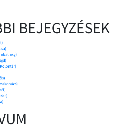
BI BEJEGYZÉSEK
t)
csa)
zombathely)
ajd)
, Kolontár)
ös)
peszkopács)
mét)
cske)
a)
ÍVUM