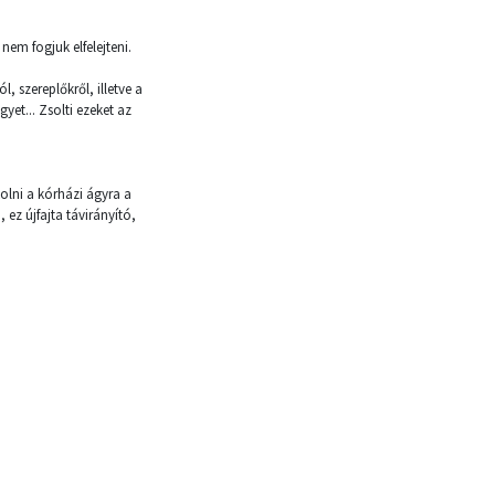
em fogjuk elfelejteni.
 szereplőkről, illetve a
yet... Zsolti ezeket az
lni a kórházi ágyra a
ez újfajta távirányító,