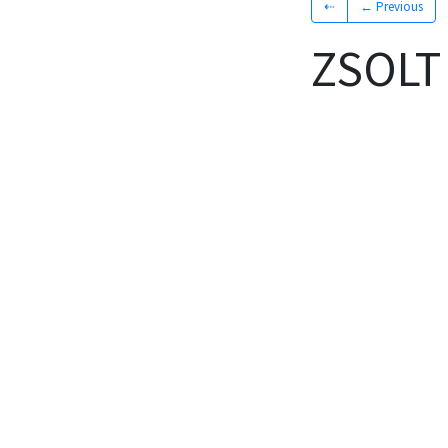
⇠
← Previous
ZSOLT 