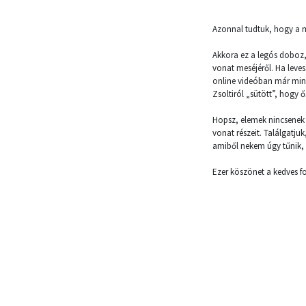
Azonnal tudtuk, hogy a m
Akkora ez a legós doboz,
vonat meséjéről. Ha levess
online videóban már min
Zsoltiról „sütött”, hogy ő
Hopsz, elemek nincsenek 
vonat részeit. Találgatj
amiből nekem úgy tűnik,
Ezer köszönet a kedves fo