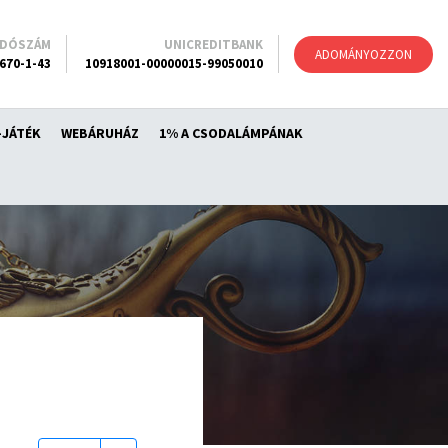
ADÓSZÁM
UNICREDITBANK
ADOMÁNYOZZON
670-1-43
10918001-00000015-99050010
-JÁTÉK
WEBÁRUHÁZ
1% A CSODALÁMPÁNAK