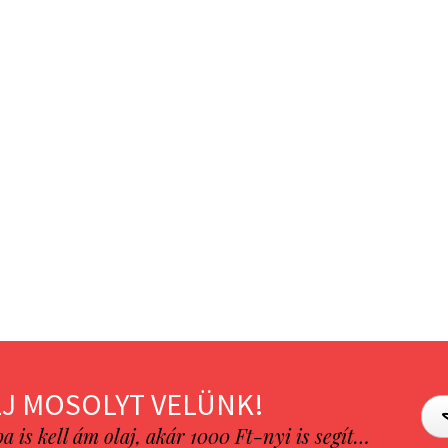
J MOSOLYT VELÜNK!
is kell ám olaj, akár 1000 Ft-nyi is segít…