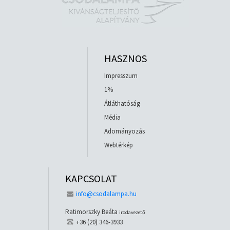
HASZNOS
Impresszum
1%
Átláthatóság
Média
Adományozás
Webtérkép
KAPCSOLAT
info@csodalampa.hu
Ratimorszky Beáta
irodavezető
+36 (20) 346-3933