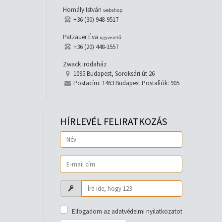
Homály István
webshop
+36 (30) 948-9517
Patzauer Éva
ügyvezető
+36 (20) 448-1557
Zwack irodaház
1095 Budapest, Soroksári út 26
Postacím: 1463 Budapest Postafiók: 905
HÍRLEVÉL FELIRATKOZÁS
Elfogadom az adatvédelmi nyilatkozatot