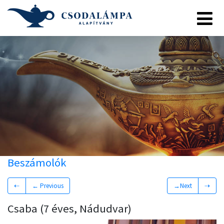
Beszámolók
⇠
← Previous
→Next
⇢
Csaba (7 éves, Nádudvar)