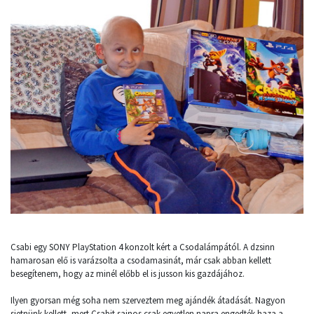
Csabi egy SONY PlayStation 4 konzolt kért a Csodalámpától. A dzsinn
hamarosan elő is varázsolta a csodamasinát, már csak abban kellett
besegítenem, hogy az minél előbb el is jusson kis gazdájához.
Ilyen gyorsan még soha nem szerveztem meg ajándék átadását. Nagyon
sietnünk kellett, mert Csabit sajnos csak egyetlen napra engedték haza a