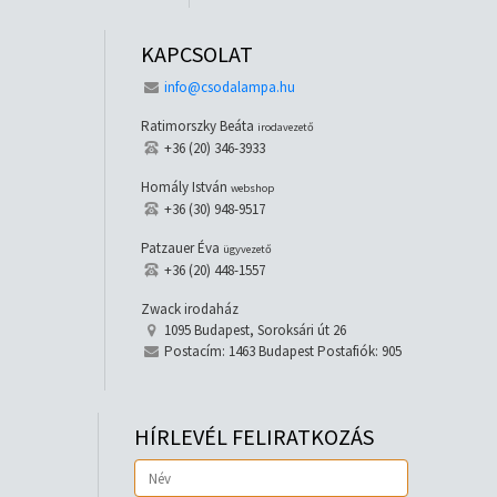
KAPCSOLAT
info@csodalampa.hu
Ratimorszky Beáta
irodavezető
+36 (20) 346-3933
Homály István
webshop
+36 (30) 948-9517
Patzauer Éva
ügyvezető
+36 (20) 448-1557
Zwack irodaház
1095 Budapest, Soroksári út 26
Postacím: 1463 Budapest Postafiók: 905
HÍRLEVÉL FELIRATKOZÁS