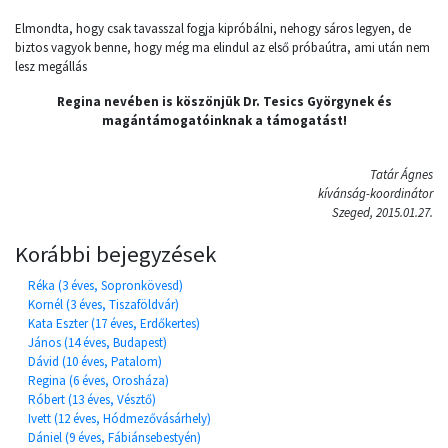
Elmondta, hogy csak tavasszal fogja kipróbálni, nehogy sáros legyen, de
biztos vagyok benne, hogy még ma elindul az első próbaútra, ami után nem
lesz megállás
Regina nevében is köszönjük Dr. Tesics Györgynek és
magántámogatóinknak a támogatást!
Tatár Ágnes
kívánság-koordinátor
Szeged, 2015.01.27.
Korábbi bejegyzések
Réka (3 éves, Sopronkövesd)
Kornél (3 éves, Tiszaföldvár)
Kata Eszter (17 éves, Erdőkertes)
János (14 éves, Budapest)
Dávid (10 éves, Patalom)
Regina (6 éves, Orosháza)
Róbert (13 éves, Vésztő)
Ivett (12 éves, Hódmezővásárhely)
Dániel (9 éves, Fábiánsebestyén)