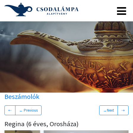
Beszámolók
⇠
← Previous
→Next
⇢
Regina (6 éves, Orosháza)