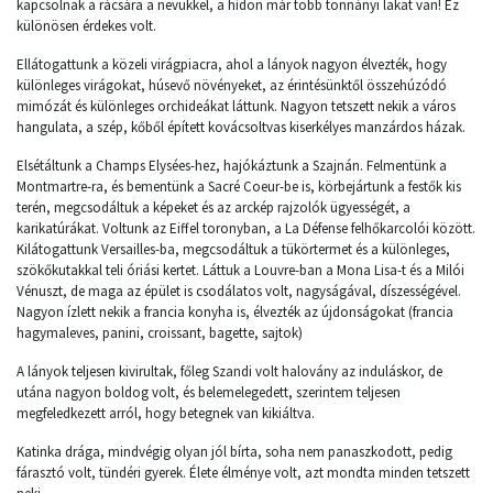
kapcsolnak a rácsára a nevükkel, a hídon már több tonnányi lakat van! Ez
különösen érdekes volt.
Ellátogattunk a közeli virágpiacra, ahol a lányok nagyon élvezték, hogy
különleges virágokat, húsevő növényeket, az érintésünktől összehúzódó
mimózát és különleges orchideákat láttunk. Nagyon tetszett nekik a város
hangulata, a szép, kőből épített kovácsoltvas kiserkélyes manzárdos házak.
Elsétáltunk a Champs Elysées-hez, hajókáztunk a Szajnán. Felmentünk a
Montmartre-ra, és bementünk a Sacré Coeur-be is, körbejártunk a festők kis
terén, megcsodáltuk a képeket és az arckép rajzolók ügyességét, a
karikatúrákat. Voltunk az Eiffel toronyban, a La Défense felhőkarcolói között.
Kilátogattunk Versailles-ba, megcsodáltuk a tükörtermet és a különleges,
szökőkutakkal teli óriási kertet. Láttuk a Louvre-ban a Mona Lisa-t és a Milói
Vénuszt, de maga az épület is csodálatos volt, nagyságával, díszességével.
Nagyon ízlett nekik a francia konyha is, élvezték az újdonságokat (francia
hagymaleves, panini, croissant, bagette, sajtok)
A lányok teljesen kivirultak, főleg Szandi volt halovány az induláskor, de
utána nagyon boldog volt, és belemelegedett, szerintem teljesen
megfeledkezett arról, hogy betegnek van kikiáltva.
Katinka drága, mindvégig olyan jól bírta, soha nem panaszkodott, pedig
fárasztó volt, tündéri gyerek. Élete élménye volt, azt mondta minden tetszett