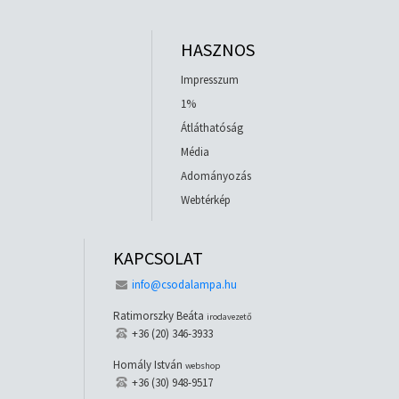
HASZNOS
Impresszum
1%
Átláthatóság
Média
Adományozás
Webtérkép
KAPCSOLAT
info@csodalampa.hu
Ratimorszky Beáta
irodavezető
+36 (20) 346-3933
Homály István
webshop
+36 (30) 948-9517