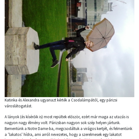
Katinka és Alexandra ugyanazt kérték a Csodalámpától, egy párizsi
városlátogatást.
A lányok (és kísérőik is) most repültek először, ezért már maga az utazás is
nagyon nagy élmény volt. Párizsban nagyon sok szép helyen jártunk.
Bementünk a Notre Dame-ba, megcsodáltuk a virágos kertjét, és felmentünk
a ’lakatos’ hídra, ami arról nevezetes, hogy a szerelmesek egy lakatot