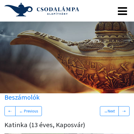
Beszámolók
⇠
← Previous
→Next
⇢
Katinka (13 éves, Kaposvár)