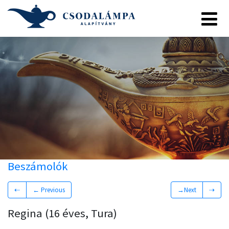
Beszámolók
⇠
← Previous
→Next
⇢
Regina (16 éves, Tura)