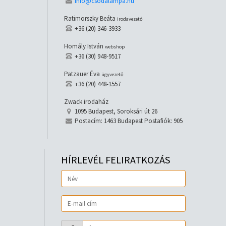
info@csodalampa.hu
Ratimorszky Beáta
irodavezető
+36 (20) 346-3933
Homály István
webshop
+36 (30) 948-9517
Patzauer Éva
ügyvezető
+36 (20) 448-1557
Zwack irodaház
1095 Budapest, Soroksári út 26
Postacím: 1463 Budapest Postafiók: 905
HÍRLEVÉL FELIRATKOZÁS