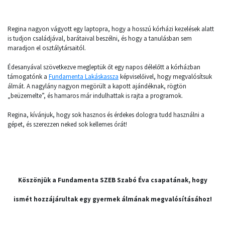
Regina nagyon vágyott egy laptopra, hogy a hosszú kórházi kezelések alatt
is tudjon családjával, barátaival beszélni, és hogy a tanulásban sem
maradjon el osztálytársaitól.
Édesanyával szövetkezve megleptük őt egy napos délelőtt a kórházban
támogatónk a
Fundamenta Lakáskassza
képviselőivel, hogy megvalósítsuk
álmát. A nagylány nagyon megörült a kapott ajándéknak, rögtön
„beüzemelte”, és hamaros már indulhattak is rajta a programok.
Regina, kívánjuk, hogy sok hasznos és érdekes dologra tudd használni a
gépet, és szerezzen neked sok kellemes órát!
Köszönjük a Fundamenta SZEB Szabó Éva csapatának, hogy
ismét hozzájárultak egy gyermek álmának megvalósításához!