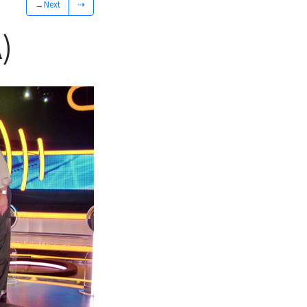
→Next
⇢
)