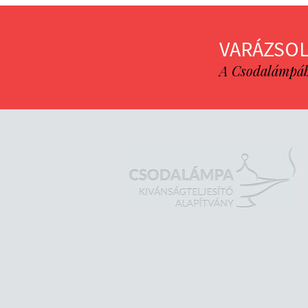
VARÁZSOL
A Csodalámpába 