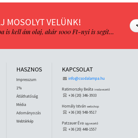
J MOSOLYT VELÜNK!
is kell ám olaj, akár 1000 Ft-nyi is segít…
HASZNOS
KAPCSOLAT
info@csodalampa.hu
Impresszum
1%
Ratimorszky Beáta
irodavezető
+36 (20) 346-3933
Átláthatóság
Média
Homály István
webshop
+36 (30) 948-9517
Adományozás
Webtérkép
Patzauer Éva
ügyvezető
+36 (20) 448-1557