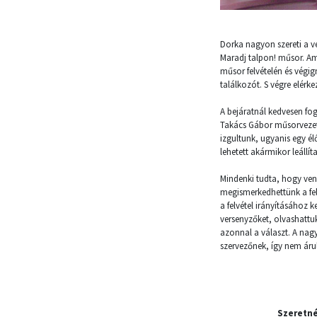
Dorka nagyon szereti a v
Maradj talpon! műsor. Am
műsor felvételén és végi
találkozót. S végre elérk
A bejáratnál kedvesen fog
Takács Gábor műsorvezető
izgultunk, ugyanis egy é
lehetett akármikor leállíta
Mindenki tudta, hogy vend
megismerkedhettünk a felv
a felvétel irányításához 
versenyzőket, olvashattu
azonnal a választ. A nagy
szervezőnek, így nem árul
Szeretné