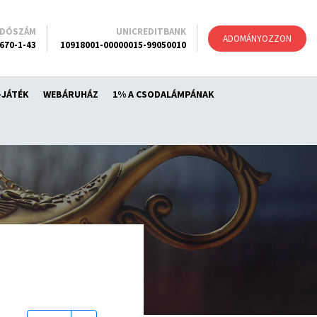
ADÓSZÁM
UNICREDITBANK
ADOMÁNYOZZON
670-1-43
10918001-00000015-99050010
-JÁTÉK
WEBÁRUHÁZ
1% A CSODALÁMPÁNAK