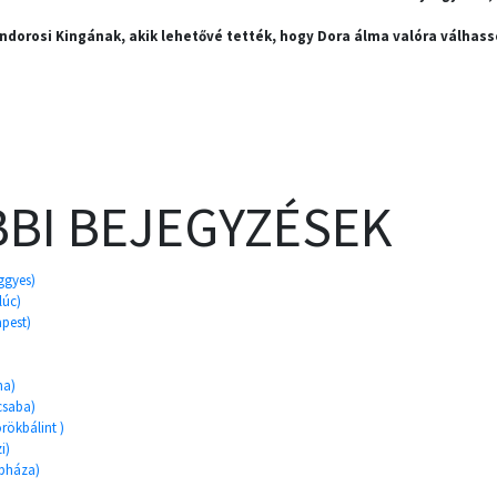
ndorosi Kingának, akik lehetővé tették, hogy Dora álma valóra válhass
BI BEJEGYZÉSEK
ggyes)
lúc)
apest)
na)
csaba)
örökbálint )
i)
ópháza)