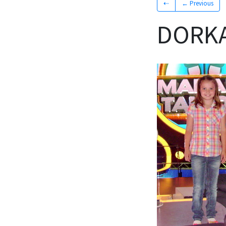
⇠
← Previous
DORKA