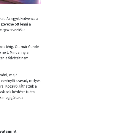
at. Az egyik kedvence a
zeretne ott lenni a
 megszervezték a
kos térig. Ott már Gundel
lemért. Mindannyian
en a felvételt nem
azodni, majd
” vezénylő szavait, melyek
ra. Közelről láthattuk a
sok-sok kérdésre tudta
el megígértük a
 valamint