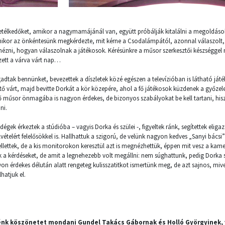
etélkedőket, amikor a nagymamájánál van, együtt próbálják kitalálni a megoldások
ikor az önkéntesünk megkérdezte, mit kérne a Csodalámpától, azonnal válaszolt, s
gnézni, hogyan válaszolnak a játékosok. Kérésünkre a műsor szerkesztői készséggel
ezett a várva várt nap…
adtak bennünket, bevezettek a díszletek közé egészen a televízióban is látható játé
 várt, majd bevitte Dorkát a kör közepére, ahol a fő játékosok küzdenek a győze
lő műsor önmagába is nagyon érdekes, de bizonyos szabályokat be kell tartani, hisz
ni.
égek érkeztek a stúdióba – vagyis Dorka és szülei -, figyeltek ránk, segítettek elig
ételért felelősökkel is. Hallhattuk a szigorú, de velünk nagyon kedves „Sanyi bácsi
kellettek, de a kis monitorokon keresztül azt is megnézhettük, éppen mit vesz a kame
k a kérdéseket, de amit a legnehezebb volt megállni: nem súghattunk, pedig Dorka 
on érdekes délután alatt rengeteg kulisszatitkot ismertünk meg, de azt sajnos, miv
hatjuk el.
nk köszönetet mondani Gundel Takács Gábornak és Holló Györgyinek,