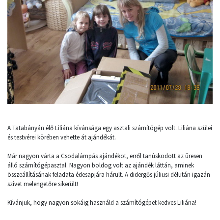
A Tatabányán élő Liliána kívánsága egy asztali számítógép volt. Liliána szülei
és testvérei körében vehette át ajándékát.
Már nagyon várta a Csodalámpás ajándékot, erről tanúskodott az üresen
álló számítógépasztal. Nagyon boldog volt az ajándék láttán, aminek
összeállításának feladata édesapjára hárult. A didergős júliusi délután igazán
szívet melengetőre sikerült!
Kívánjuk, hogy nagyon sokáig használd a számítógépet kedves Liliána!