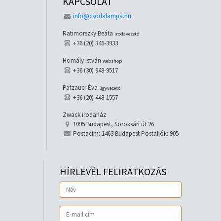
KAPCSOLAT
info@csodalampa.hu
Ratimorszky Beáta
irodavezető
+36 (20) 346-3933
Homály István
webshop
+36 (30) 948-9517
Patzauer Éva
ügyvezető
+36 (20) 448-1557
Zwack irodaház
1095 Budapest, Soroksári út 26
Postacím: 1463 Budapest Postafiók: 905
HÍRLEVÉL FELIRATKOZÁS