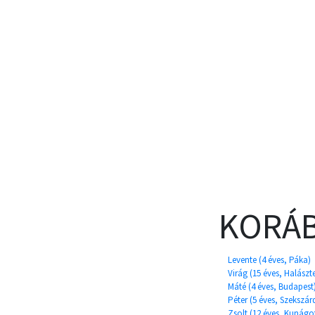
KORÁB
Levente (4 éves, Páka)
Virág (15 éves, Halászt
Máté (4 éves, Budapest
Péter (5 éves, Szekszár
Zsolt (12 éves, Kunágo