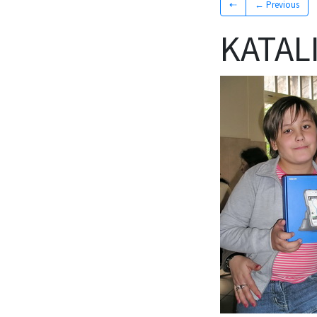
⇠
← Previous
KATAL