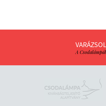
VARÁZSOL
A Csodalámpába 