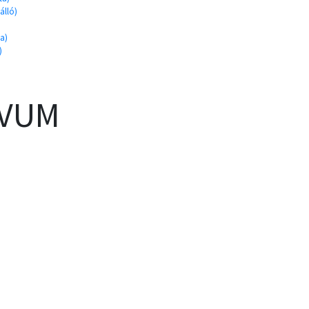
álló)
da)
)
ÍVUM