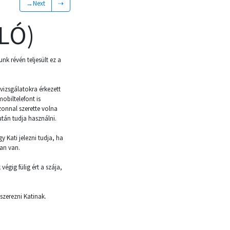
→Next
⇢
LÓ)
nk révén teljesült ez a
vizsgálatokra érkezett
obiltelefont is
onnal szerette volna
zután tudja használni.
y Kati jelezni tudja, ha
ban van.
égig fülig ért a szája,
szerezni Katinak.