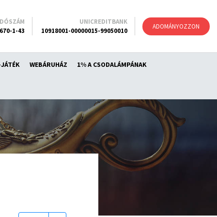
ADÓSZÁM
UNICREDITBANK
ADOMÁNYOZZON
670-1-43
10918001-00000015-99050010
-JÁTÉK
WEBÁRUHÁZ
1% A CSODALÁMPÁNAK