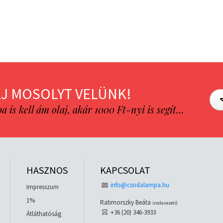
J MOSOLYT VELÜNK!
is kell ám olaj, akár 1000 Ft-nyi is segít…
HASZNOS
KAPCSOLAT
info@csodalampa.hu
Impresszum
1%
Ratimorszky Beáta
irodavezető
+36 (20) 346-3933
Átláthatóság