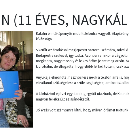
IN (11 ÉVES, NAGYKÁL
Katalin érintőképernyős mobiltelefontra vágyott. Alapítványu
kívánsága.
Sikerült az átadással meglepetést szerezni számára, mivel ő 
Budapestre szüleivel, így tudta. Azonban amikor a vágyott m
megkapta, nagy mosoly és lelkes öröm jelent meg arcán. Az
kipróbálni, de elfogadta, hogy előbb fel kell tölteni, csak a
Anyukája elmondta, hasznos lesz nekik a telefon arra is, hog
váratlanul szüksége lesz a szülei segítségére, amikor iskolá
A kórházból eljövet egy darabig együtt utaztunk, de Katinak v
nagyon fellelkesült az ajándékától.
Jó érzés volt számomra látni, hogy milyen örömet tudtunk 