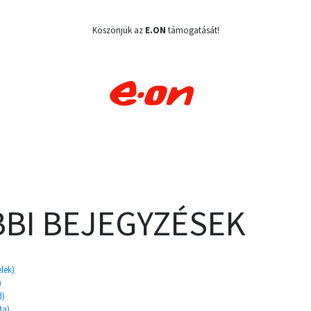
Köszönjük az
E.ON
támogatását!
BI BEJEGYZÉSEK
elek)
)
d)
ta)