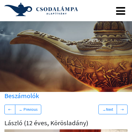
Beszámolók
⇠
← Previous
→Next
⇢
László (12 éves, Körösladány)