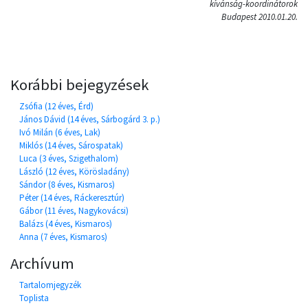
kívánság-koordinátorok
Budapest 2010.01.20.
Korábbi bejegyzések
Zsófia (12 éves, Érd)
János Dávid (14 éves, Sárbogárd 3. p.)
Ivó Milán (6 éves, Lak)
Miklós (14 éves, Sárospatak)
Luca (3 éves, Szigethalom)
László (12 éves, Körösladány)
Sándor (8 éves, Kismaros)
Péter (14 éves, Ráckeresztúr)
Gábor (11 éves, Nagykovácsi)
Balázs (4 éves, Kismaros)
Anna (7 éves, Kismaros)
Archívum
Tartalomjegyzék
Toplista