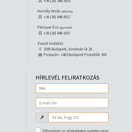
+36 (20) 346-3933
Homály István
webshop
+36 (30) 948-9517
Patzauer Éva
ügyvezető
+36 (20) 448-1557
Zwack irodaház
1095 Budapest, Soroksári út 26
Postacím: 1463 Budapest Postafiók: 905
HÍRLEVÉL FELIRATKOZÁS
Elfogadom az adatvédelmi nyilatkozatot