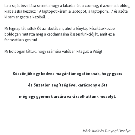
Laci saját bevallása szerint ahogy a lakásba ért a csomag, ő azonnal boldog
kiabálásba kezdett: " A laptopot kérem,a laptopot, a laptopom…" és azóta
ki sem engedte a kezéből…
Mi tegnap láthattuk Őt az iskolában, ahol a fénykép készítése közben
boldogan mutatta meg a csodamasina összes funkcióját, amit ez a
fantasztikus gép tud.
Mi boldogan láttuk, hogy számára valóban kitágult a Világ!
Köszönjük egy kedves magántámogatónknak, hogy gyors
és önzetlen segítségével karácsony előtt
még egy gyermek arcára varázsolhattunk mosolyt.
Márk Judit és Tunyogi Orsolya