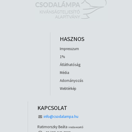
HASZNOS
Impresszum
1%
Átláthatóság
Média
Adományozás
Webtérkép
KAPCSOLAT
info@csodalampa.hu
Ratimorszky Beáta
irodavezető