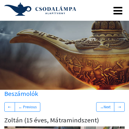
Beszámolók
⇠
← Previous
→Next
⇢
Zoltán (15 éves, Mátramindszent)