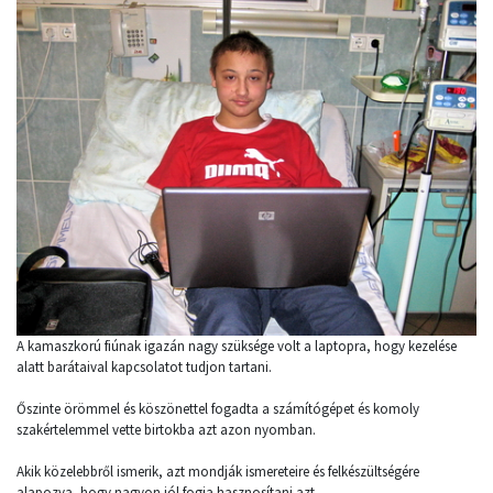
A kamaszkorú fiúnak igazán nagy szüksége volt a laptopra, hogy kezelése
alatt barátaival kapcsolatot tudjon tartani.
Őszinte örömmel és köszönettel fogadta a számítógépet és komoly
szakértelemmel vette birtokba azt azon nyomban.
Akik közelebbről ismerik, azt mondják ismereteire és felkészültségére
alapozva, hogy nagyon jól fogja hasznosítani azt.