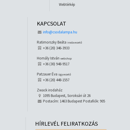
Webtérkép
KAPCSOLAT
info@csodalampa.hu
Ratimorszky Beáta
irodavezető
+36 (20) 346-3933
Homály István
webshop
+36 (30) 948-9517
Patzauer Éva
ügyvezető
+36 (20) 448-1557
Zwack irodaház
1095 Budapest, Soroksári út 26
Postacím: 1463 Budapest Postafiók: 905
HÍRLEVÉL FELIRATKOZÁS