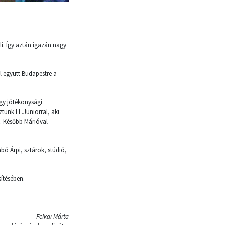
li. Így aztán igazán nagy
l együtt Budapestre a
egy jótékonysági
ztunk LL.Juniorral, aki
l. Később Márióval
bó Árpi, sztárok, stúdió,
ítésében.
Felkai Márta