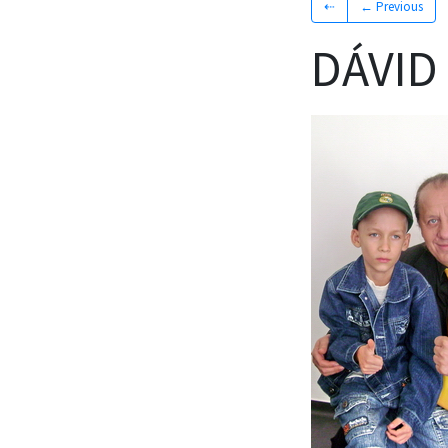
⇠
← Previous
DÁVID