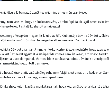
elni, főleg a fülbemászó zenét kedveli, mindehhez még csak 9 éves.
, nem véletlen, hogy az énekes testvére, Zámbó Árpi dalait is jól ismeri és kedve
érése teljesült és találkozhatott a művésszel.
zett meg a Veszprém megyei kis faluba az RTL Klub autója és vitte Dávidot szüleive
előtt egy készülő műsorban beszélgethetett kedvencével, Zámbó Árpival.
 meghívta Dávidot a januári Jimmy-emlékkoncertre, illetve megígérte, hogy szervez 
a kisfiú szüleivel együtt él. A sztárparádé itt még nem ért véget, a folyosón találko
eljesített a Csodalámpának, és most bölcs tanácsokat adott Dávidnak a zeneiparró
ntén ismerősként köszöntött bennünket.
 a hosszú órák alatt, valószínűleg soha nem felejti el ezt a napot: a kedvence, Zám
em utolsó sorban a közönség, amely tapsolt neki.
Mónika show külön kiadása munkatársainak, hogy közreműködtek a kívánság teljes