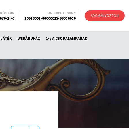
ADÓSZÁM
UNICREDITBANK
ADOMÁNYOZZON
670-1-43
10918001-00000015-99050010
-JÁTÉK
WEBÁRUHÁZ
1% A CSODALÁMPÁNAK