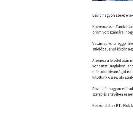
Dávid nagyon szeret ének
Kedvence volt Zámbó Jimmy
öröm volt számára, hogy k
Vasárnap kora reggel érke
stúdióba, ahol közönség 
A zenész a felvétel után
koncertet Öreglakon, ahol 
már több kívánságot is t
futottunk össze, aki szi
Dávid bár nagyon elfáradt
szereplés a tévében és n
Köszönetet az RTL Klub 