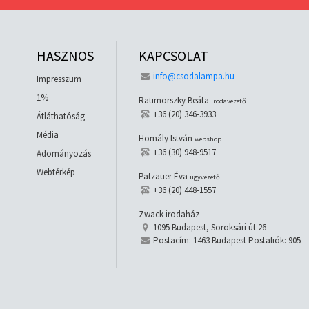
HASZNOS
KAPCSOLAT
info@csodalampa.hu
Impresszum
1%
Ratimorszky Beáta
irodavezető
+36 (20) 346-3933
Átláthatóság
Média
Homály István
webshop
+36 (30) 948-9517
Adományozás
Webtérkép
Patzauer Éva
ügyvezető
+36 (20) 448-1557
Zwack irodaház
1095 Budapest, Soroksári út 26
Postacím: 1463 Budapest Postafiók: 905