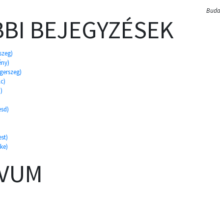
Budap
BI BEJEGYZÉSEK
szeg)
ény)
gerszeg)
lc)
)
esd)
st)
ke)
ÍVUM