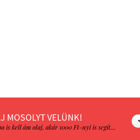
J MOSOLYT VELÜNK!
is kell ám olaj, akár 1000 Ft-nyi is segít…