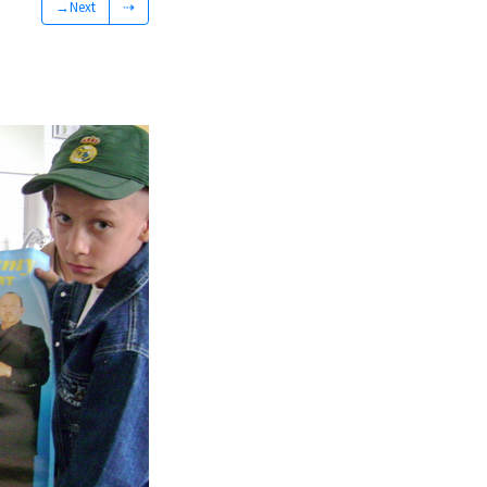
→Next
⇢