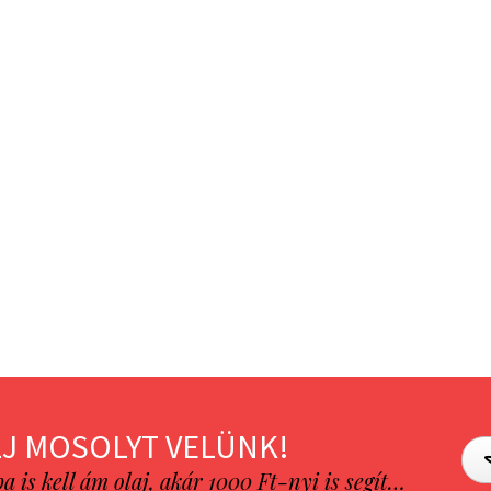
J MOSOLYT VELÜNK!
is kell ám olaj, akár 1000 Ft-nyi is segít…