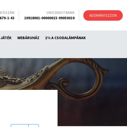
ADÓSZÁM
UNICREDITBANK
ADOMÁNYOZZON
670-1-43
10918001-00000015-99050010
-JÁTÉK
WEBÁRUHÁZ
1% A CSODALÁMPÁNAK