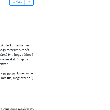
→Next
⇢
tózkodik kórházban, és
 hogy mesefilmeket néz.
méretű tv-t, hogy bárhová
 készüléket. Óhaját a
ítette!
, hogy gyógyulj meg minél
ilmet tudj megnézni az új
ka Zsuzsanna régióvezető