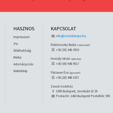
HASZNOS
KAPCSOLAT
info@csodalampa.hu
Impresszum
1%
Ratimorszky Beáta
irodavezető
+36 (20) 346-3933
Átláthatóság
Média
Homály István
webshop
+36 (30) 948-9517
Adományozás
Webtérkép
Patzauer Éva
ügyvezető
+36 (20) 448-1557
Zwack irodaház
1095 Budapest, Soroksári út 26
Postacím: 1463 Budapest Postafiók: 905