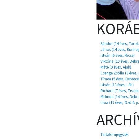
KORÁB
Sándor (14 éves, Török
János (14 éves, Kunhe
István (6 éves, Ricse)
Viktória (10 éves, Debr
Máté (9 éves, Ajak)
Csenge Zsófia (3 éves,
Tímea (5 éves, Debrece
István (13 éves, Léh)
Richard (7 éves, Tiszak
Melinda (14 éves, Debr
Lívia (17 éves, Ózd 4. p.
ARCH
Tartalomjegyzék