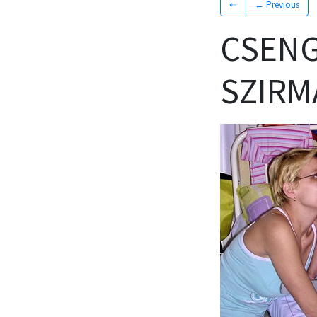
⇠
← Previous
CSENG
SZIRM