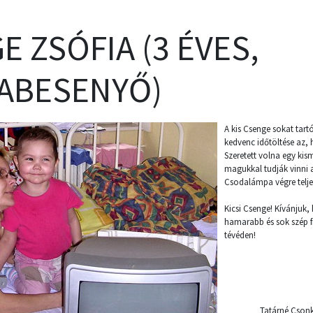
E ZSÓFIA (3 ÉVES,
ABESENYŐ)
A kis Csenge sokat tar
kedvenc időtöltése az,
Szeretett volna egy kis
magukkal tudják vinni a
Csodalámpa végre teljes
Kicsi Csenge! Kívánjuk
hamarabb és sok szép f
tévéden!
Tatárné Cson