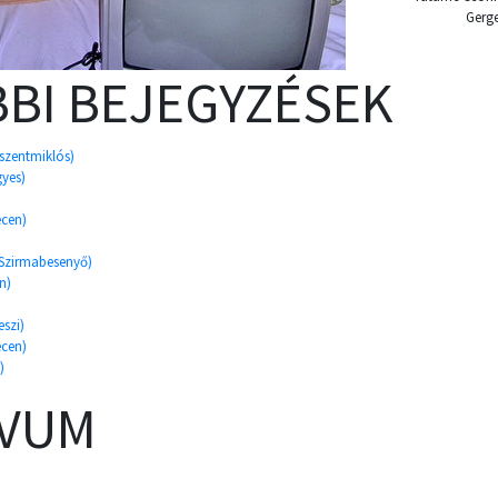
Gerge
BI BEJEGYZÉSEK
szentmiklós)
gyes)
ecen)
 Szirmabesenyő)
n)
eszi)
ecen)
)
ÍVUM