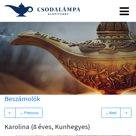
Beszámolók
⇠
← Previous
→Next
⇢
Karolina (8 éves, Kunhegyes)