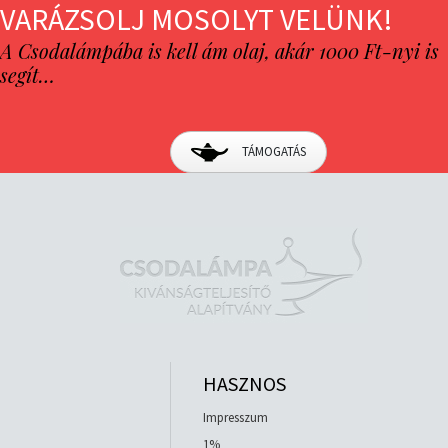
VARÁZSOLJ MOSOLYT VELÜNK!
A Csodalámpába is kell ám olaj, akár 1000 Ft-nyi is
segít…
TÁMOGATÁS
HASZNOS
Impresszum
1%