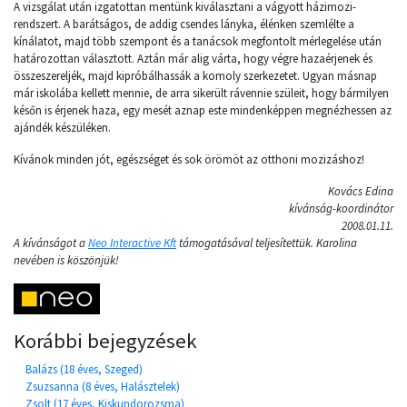
A vizsgálat után izgatottan mentünk kiválasztani a vágyott házimozi-
rendszert. A barátságos, de addig csendes lányka, élénken szemlélte a
kínálatot, majd több szempont és a tanácsok megfontolt mérlegelése után
határozottan választott. Aztán már alig várta, hogy végre hazaérjenek és
összeszereljék, majd kipróbálhassák a komoly szerkezetet. Ugyan másnap
már iskolába kellett mennie, de arra sikerült rávennie szüleit, hogy bármilyen
későn is érjenek haza, egy mesét aznap este mindenképpen megnézhessen az
ajándék készüléken.
Kívánok minden jót, egészséget és sok örömöt az otthoni mozizáshoz!
Kovács Edina
kívánság-koordinátor
2008.01.11.
A kívánságot a
Neo Interactive Kft
támogatásával teljesítettük. Karolina
nevében is köszönjük!
Korábbi bejegyzések
Balázs (18 éves, Szeged)
Zsuzsanna (8 éves, Halásztelek)
Zsolt (17 éves, Kiskundorozsma)