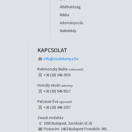
Átláthatóság
Média
Adományozás
Webtérkép
KAPCSOLAT
info@csodalampa.hu
Ratimorszky Beáta
irodavezető
+36 (20) 346-3933
Homály István
webshop
+36 (30) 948-9517
Patzauer Éva
ügyvezető
+36 (20) 448-1557
Zwack irodaház
1095 Budapest, Soroksári út 26
Postacím: 1463 Budapest Postafiók: 905