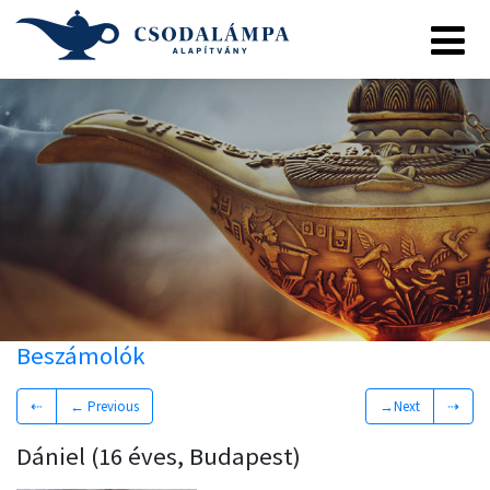
Beszámolók
⇠
← Previous
→Next
⇢
Dániel (16 éves, Budapest)