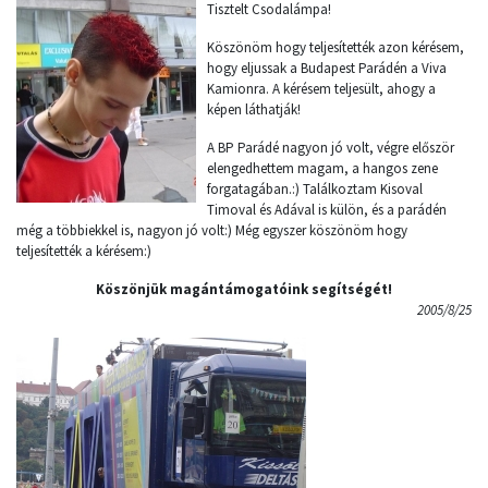
Tisztelt Csodalámpa!
Köszönöm hogy teljesítették azon kérésem,
hogy eljussak a Budapest Parádén a Viva
Kamionra. A kérésem teljesült, ahogy a
képen láthatják!
A BP Parádé nagyon jó volt, végre először
elengedhettem magam, a hangos zene
forgatagában.:) Találkoztam Kisoval
Timoval és Adával is külön, és a parádén
még a többiekkel is, nagyon jó volt:) Még egyszer köszönöm hogy
teljesítették a kérésem:)
Köszönjük magántámogatóink segítségét!
2005/8/25