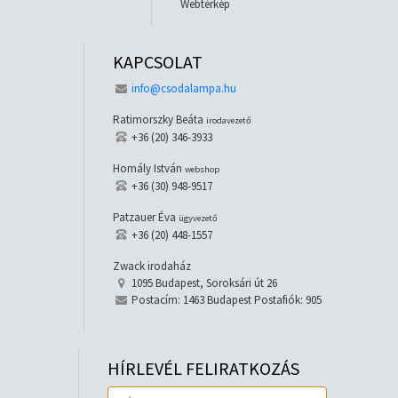
Webtérkép
KAPCSOLAT
info@csodalampa.hu
Ratimorszky Beáta
irodavezető
+36 (20) 346-3933
Homály István
webshop
+36 (30) 948-9517
Patzauer Éva
ügyvezető
+36 (20) 448-1557
Zwack irodaház
1095 Budapest, Soroksári út 26
Postacím: 1463 Budapest Postafiók: 905
HÍRLEVÉL FELIRATKOZÁS