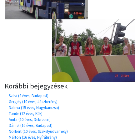
Korábbi bejegyzések
Szilvi (9 éves, Budapest)
Gergely (10 éves, Jászberény)
Dalma (15 éves, Nagykanizsa)
Tünde (12 éves, Kék)
Anita (10 éves, Debrecen)
Dániel (16 éves, Budapest)
Norbert (10 éves, Székelyudvarhely)
Márton (16 éves, Nyírábrány)