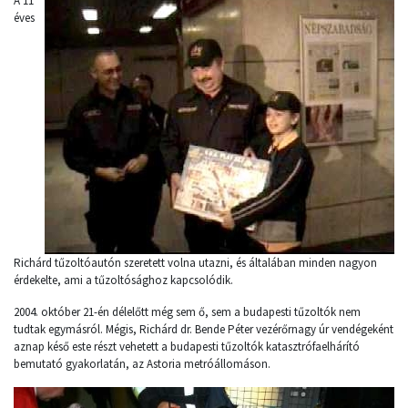
A 11
éves
Richárd tűzoltóautón szeretett volna utazni, és általában minden nagyon
érdekelte, ami a tűzoltósághoz kapcsolódik.
2004. október 21-én délelőtt még sem ő, sem a budapesti tűzoltók nem
tudtak egymásról. Mégis, Richárd dr. Bende Péter vezérőrnagy úr vendégeként
aznap késő este részt vehetett a budapesti tűzoltók katasztrófaelhárító
bemutató gyakorlatán, az Astoria metróállomáson.