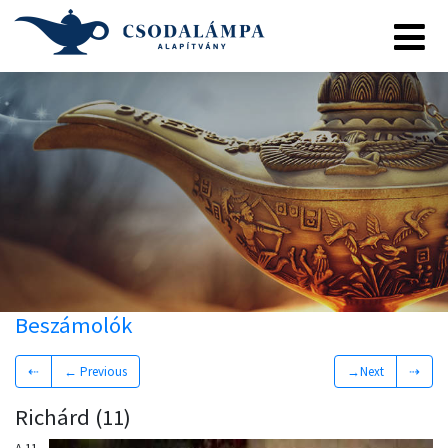
Beszámolók
⇠
← Previous
→Next
⇢
Richárd (11)