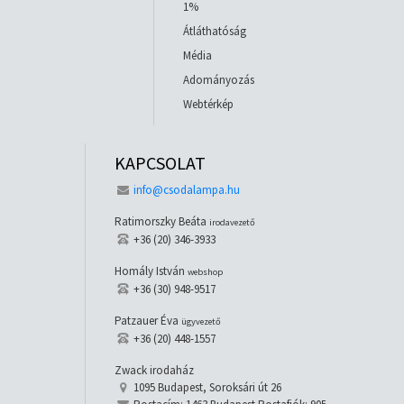
1%
Átláthatóság
Média
Adományozás
Webtérkép
KAPCSOLAT
info@csodalampa.hu
Ratimorszky Beáta
irodavezető
+36 (20) 346-3933
Homály István
webshop
+36 (30) 948-9517
Patzauer Éva
ügyvezető
+36 (20) 448-1557
Zwack irodaház
1095 Budapest, Soroksári út 26