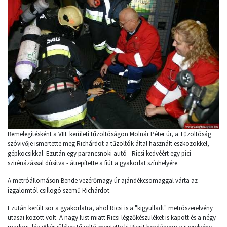
Bemelegítésként a VIII. kerületi tűzoltóságon Molnár Péter úr, a Tűzoltóság
szóvivője ismertette meg Richárdot a tűzoltók által használt eszközökkel,
gépkocsikkal. Ezután egy parancsnoki autó - Ricsi kedvéért egy pici
szirénázással dúsítva - átrepítette a fiút a gyakorlat színhelyére.
A metróállomáson Bende vezérőrnagy úr ajándékcsomaggal várta az
izgalomtól csillogó szemű Richárdot.
Ezután került sor a gyakorlatra, ahol Ricsi is a "kigyulladt" metrószerelvény
utasai között volt. A nagy füst miatt Ricsi légzőkészüléket is kapott és a négy