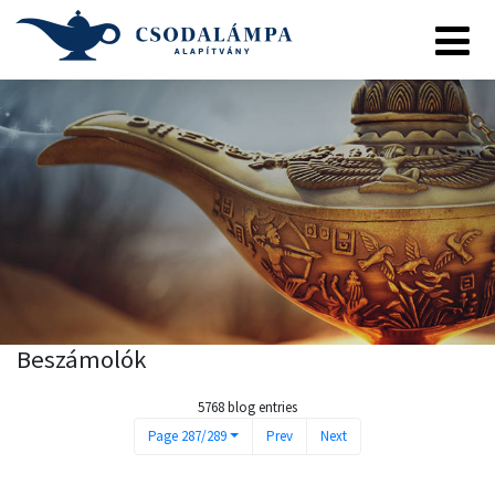
Beszámolók
5768 blog entries
Page 287/289
Prev
Next