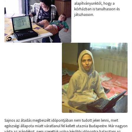
alapítványunktól, hogy a
kórházban is tanulhasson és
játszhasson.
Sajnos az átadás megbeszélt időpontjában nem tudott jelen lenni, mert
egészségi állapota miatt váratlanul fel kellett utaznia Budapestre. Már nagyon
várta az ajándékot, nem szerettük volna későbbi időpontra halasztani az