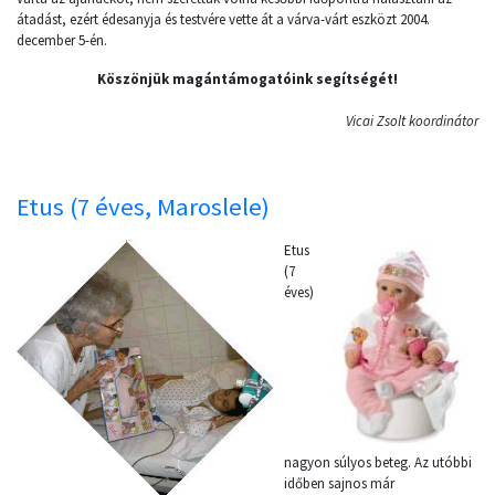
átadást, ezért édesanyja és testvére vette át a várva-várt eszközt 2004.
december 5-én.
Köszönjük magántámogatóink segítségét!
Vicai Zsolt koordinátor
Etus (7 éves, Maroslele)
Etus
(7
éves)
nagyon súlyos beteg. Az utóbbi
időben sajnos már