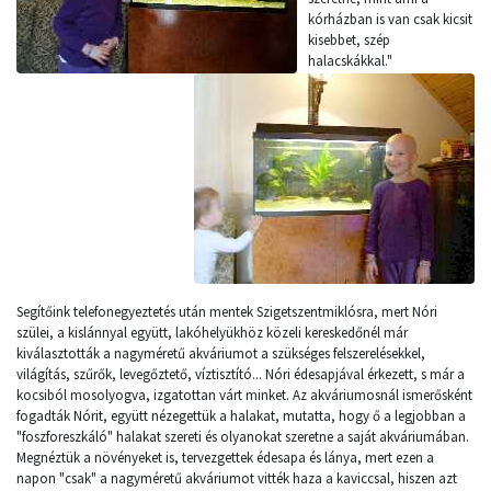
kórházban is van csak kicsit
kisebbet, szép
halacskákkal."
Segítőink telefonegyeztetés után mentek Szigetszentmiklósra, mert Nóri
szülei, a kislánnyal együtt, lakóhelyükhöz közeli kereskedőnél már
kiválasztották a nagyméretű akváriumot a szükséges felszerelésekkel,
világítás, szűrők, levegőztető, víztisztító... Nóri édesapjával érkezett, s már a
kocsiból mosolyogva, izgatottan várt minket. Az akváriumosnál ismerősként
fogadták Nórit, együtt nézegettük a halakat, mutatta, hogy ő a legjobban a
"foszforeszkáló" halakat szereti és olyanokat szeretne a saját akváriumában.
Megnéztük a növényeket is, tervezgettek édesapa és lánya, mert ezen a
napon "csak" a nagyméretű akváriumot vitték haza a kaviccsal, hiszen azt