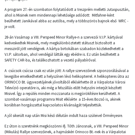
A program 27.-én szombaton folytatódott a Veszprém melletti Jutaspusztán,
ahol is Misinek nem mindennapi lehetősége adódott: Mitfahrer-ként
beülhetett Janikával abba az autóba, mely a többszörös bajnok első WRC -
je volt.
28-án Vasárnap a VIII. Perspeed Minor Rallye-n a szervezői V.I.P. kártyával
kedveskedtek Misinek, mely megkülönböztetett státuszt biztosított a
messziről jött vendégnek. A kártya birtokában szabadon közlekedhetett a
V.I.P. sátorban, ahol vendégül látták egy ebédre is. Ez után beülhetett a
SAFETY CAR-ba, és találkozhatott a vezető pályabíróval.
A csúcsok csúcsa csak ez után jött: A rallye szervezőinek szponzorálásával a
levegőbe emelkedhetett a helyszínen lévő helikopterrel. A helikopteres útra az
ORINOCO Bt. ügyvezetőjének jóvoltából elkísérhette őt a Várpalotai Városi
Televízió operatőre is, aki még a felszállás előtt helyszíni interjút készített
Misivel. Így a repülés minden mozzanata is megörökítésre kerülhetett. A
szombat-vasárnapi programra Misit elkísérte a 15-éves Bozsó is, akinek
korábban horgászattal kapcsolatos kívánságát teljesítettük.
A jól sikerült nap után Misi késő délután indult haza szüleivel Örményesre.
Ez úton is szeretnénk megköszönni ifj. Tóth Jánosnak, a VIII. Perspeed Minor
(Mikulás) Rallye szervezőinek, a hajmáskéri Orinoco Bt.-nek és a Várpalotai