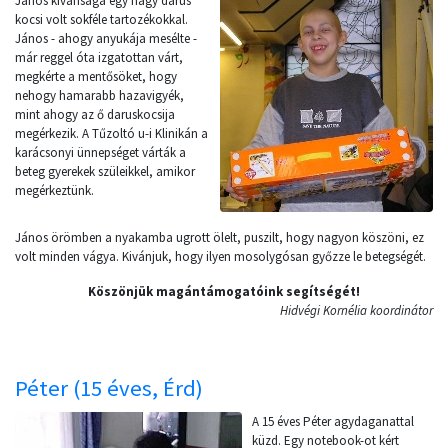
János kivánsága egy nagy darus
kocsi volt sokféle tartozékokkal.
János - ahogy anyukája mesélte -
már reggel óta izgatottan várt,
megkérte a mentősöket, hogy
nehogy hamarabb hazavigyék,
mint ahogy az ő daruskocsija
megérkezik. A Tűzoltó u-i Klinikán a
karácsonyi ünnepséget várták a
beteg gyerekek szüleikkel, amikor
megérkeztünk.
János örömben a nyakamba ugrott ölelt, puszilt, hogy nagyon köszöni, ez
volt minden vágya. Kivánjuk, hogy ilyen mosolygósan győzze le betegségét.
Köszönjük magántámogatóink segítségét!
Hidvégi Kornélia koordinátor
Péter (15 éves, Érd)
A 15 éves Péter agydaganattal
küzd. Egy notebook-ot kért