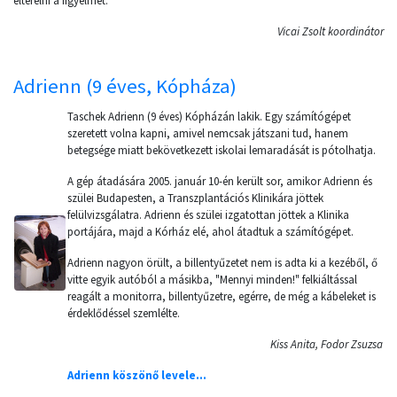
elterelni a figyelmét.
Vicai Zsolt koordinátor
Adrienn (9 éves, Kópháza)
Taschek Adrienn (9 éves) Kópházán lakik. Egy számítógépet
szeretett volna kapni, amivel nemcsak játszani tud, hanem
betegsége miatt bekövetkezett iskolai lemaradását is pótolhatja.
A gép átadására 2005. január 10-én került sor, amikor Adrienn és
szülei Budapesten, a Transzplantációs Klinikára jöttek
felülvizsgálatra. Adrienn és szülei izgatottan jöttek a Klinika
portájára, majd a Kórház elé, ahol átadtuk a számítógépet.
Adrienn nagyon örült, a billentyűzetet nem is adta ki a kezéből, ő
vitte egyik autóból a másikba, "Mennyi minden!" felkiáltással
reagált a monitorra, billentyűzetre, egérre, de még a kábeleket is
érdeklődéssel szemlélte.
Kiss Anita, Fodor Zsuzsa
Adrienn köszönő levele...