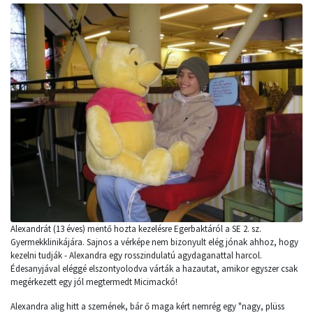
Alexandrát (13 éves) mentő hozta kezelésre Egerbaktáról a SE 2. sz.
Gyermekklinikájára. Sajnos a vérképe nem bizonyult elég jónak ahhoz, hogy
kezelni tudják - Alexandra egy rosszindulatú agydaganattal harcol.
Édesanyjával eléggé elszontyolodva várták a hazautat, amikor egyszer csak
megérkezett egy jól megtermedt Micimackó!
Alexandra alig hitt a szemének, bár ő maga kért nemrég egy "nagy, plüss