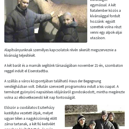
egymással. A két
fiatalember közös a
kívánsággal fordult
hozzánk: együtt
szerettek volna részt
venni egy alpok-aljai
utazáson.
Alapítványunknak személyes kapcsolatok révén sikerült megszerveznie a
kívánság teljesítését.
A két barát és a mamák segítőnk társaságában november 21-én, szombaton
reggel indult el Eisenstadtba.
A szállás a város központjában található Haus der Begegnung
vendégházban volt. Délután szervezett programokra indult a kis csapat. A
természet gyönyörű napsütéses időjárásról gondoskodott, mintha megérezte
volna az elkövetkezendő két nap fontosságát.
Először a csodálatos Eszterházy
kastélyba vezetett útjuk, melyet
ugyan télen a nagyközönség előtt
zárva tartanak, a két fiú kedvéért