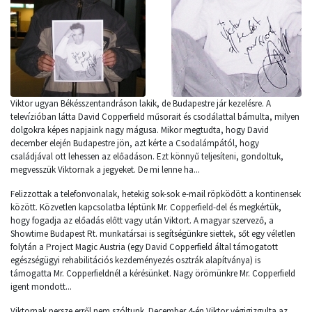
Viktor ugyan Békésszentandráson lakik, de Budapestre jár kezelésre. A
televízióban látta David Copperfield műsorait és csodálattal bámulta, milyen
dolgokra képes napjaink nagy mágusa. Mikor megtudta, hogy David
december elején Budapestre jön, azt kérte a Csodalámpától, hogy
családjával ott lehessen az előadáson. Ezt könnyű teljesíteni, gondoltuk,
megvesszük Viktornak a jegyeket. De mi lenne ha...
Felizzottak a telefonvonalak, hetekig sok-sok e-mail röpködött a kontinensek
között. Közvetlen kapcsolatba léptünk Mr. Copperfield-del és megkértük,
hogy fogadja az előadás előtt vagy után Viktort. A magyar szervező, a
Showtime Budapest Rt. munkatársai is segítségünkre siettek, sőt egy véletlen
folytán a Project Magic Austria (egy David Copperfield által támogatott
egészségügyi rehabilitációs kezdeményezés osztrák alapítványa) is
támogatta Mr. Copperfieldnél a kérésünket. Nagy örömünkre Mr. Copperfield
igent mondott...
Viktornak persze erről nem szóltunk. December 4-én Viktor végigizgulta az