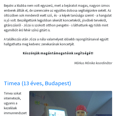
Bejutni a klubba nem volt egyszerű, mert a bejáratot magas, nagyon izmos
emberek állták el, de szerencsére az együttes dobosa segítségünkre sietett. Az
öltözőben sok mindenről esett szó, és - a képek tanúsága szerint - a hangulat
is jó volt. Beszélgettünk legjobban sikerült koncertekről, jövőbeli tervekről,
gitározásról - Józsi is szokott otthon pengetni - s láthattunk egy több mint
egymilliót érő fehér színű gitárt is.
A találkozás után Józsi a nála valamelyest idősebb rajongótársaival együtt
hallgathatta meg kedvenc zenekarának koncertjét.
Köszönjük magántámogatóink segítségét!
Márkus Mónika koordinátor
Timea (13 éves, Budapest)
Timea sokat
internetezik,
ugyanis a
kezelések
immunrendszert