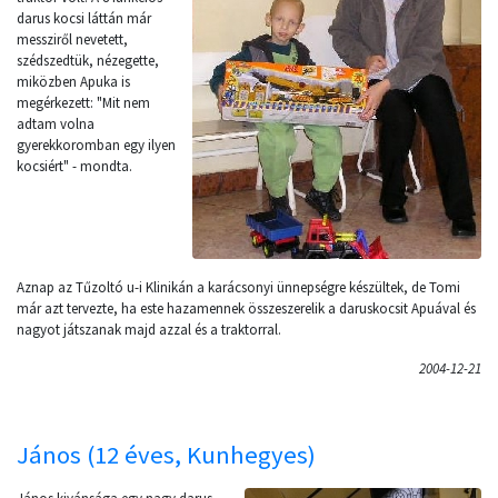
darus kocsi láttán már
messziről nevetett,
szédszedtük, nézegette,
miközben Apuka is
megérkezett: "Mit nem
adtam volna
gyerekkoromban egy ilyen
kocsiért" - mondta.
Aznap az Tűzoltó u-i Klinikán a karácsonyi ünnepségre készültek, de Tomi
már azt tervezte, ha este hazamennek összeszerelik a daruskocsit Apuával és
nagyot játszanak majd azzal és a traktorral.
2004-12-21
János (12 éves, Kunhegyes)