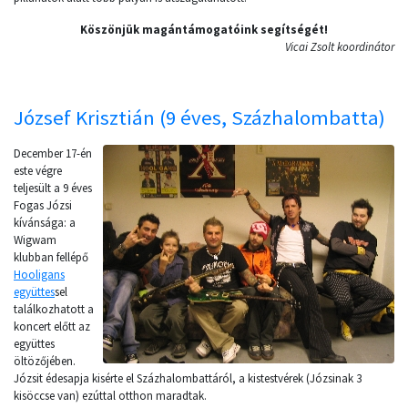
Köszönjük magántámogatóink segítségét!
Vicai Zsolt koordinátor
József Krisztián (9 éves, Százhalombatta)
December 17-én
este végre
teljesült a 9 éves
Fogas Józsi
kívánsága: a
Wigwam
klubban fellépő
Hooligans
együttes
sel
találkozhatott a
koncert előtt az
együttes
öltözőjében.
Józsit édesapja kisérte el Százhalombattáról, a kistestvérek (Józsinak 3
kisöccse van) ezúttal otthon maradtak.