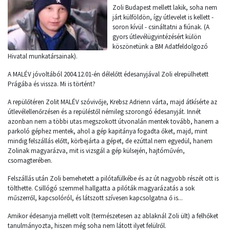
Zoli Budapest mellett lakik, soha nem
járt külföldön, így útlevelet is kellett -
soron kívül - csináltatni a fiúnak. (A
gyors útlevélügyintézésért külön
köszönetünk a BM Adatfeldolgozó
Hivatal munkatársainak).
A MALÉV jóvoltából 2004.12.01-én délelőtt édesanyjával Zoli elrepülhetett
Prágába és vissza. Mi is történt?
A repülőtéren Zolit MALÉV szóvivője, Krebsz Adrienn várta, majd átkísérte az
útlevélellenőrzésen és a repüléstől némileg szorongó édesanyját. Innét
azonban nem a többi utas megszokott útvonalán mentek tovább, hanem a
parkoló géphez mentek, ahol a gép kapitánya fogadta őket, majd, mint
mindig felszállás előtt, körbejárta a gépet, de ezúttal nem egyedül, hanem
Zolinak magyarázva, mit is vizsgál a gép külsején, hajtóművén,
csomagterében.
Felszállás után Zoli bemehetett a pilótafülkébe és az út nagyobb részét ott is
tölthette. Csillógó szemmel hallgatta a pilóták magyarázatás a sok
műszerről, kapcsolóról, és látszott szívesen kapcsolgatna ő is...
Amikor édesanyja mellett volt (természetesen az ablaknál Zoli ült) a felhőket
tanulmányozta, hiszen még soha nem látott ilyet felülről.