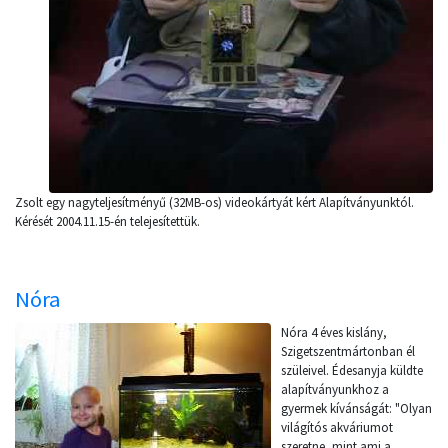
Zsolt egy nagyteljesítményű (32MB-os) videokártyát kért Alapítványunktól.
Kérését 2004.11.15-én telejesítettük.
Nóra
Nóra 4 éves kislány,
Szigetszentmártonban él
szüleivel. Édesanyja küldte
alapítványunkhoz a
gyermek kívánságát: "Olyan
világítós akváriumot
szeretne, mint ami a