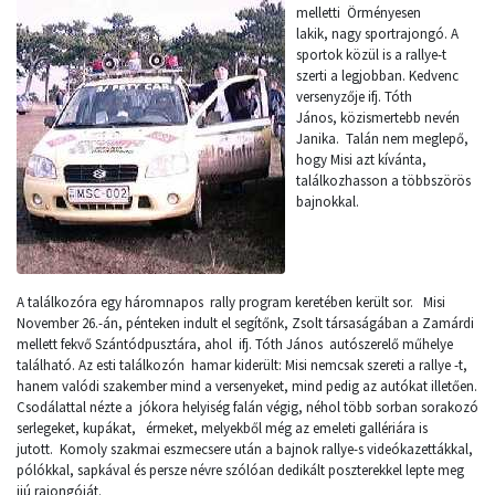
melletti Örményesen
lakik, nagy sportrajongó. A
sportok közül is a rallye-t
szerti a legjobban. Kedvenc
versenyzője ifj. Tóth
János, közismertebb nevén
Janika. Talán nem meglepő,
hogy Misi azt kívánta,
találkozhasson a többszörös
bajnokkal.
A találkozóra egy háromnapos rally program keretében került sor. Misi
November 26.-án, pénteken indult el segítőnk, Zsolt társaságában a Zamárdi
mellett fekvő Szántódpusztára, ahol ifj. Tóth János autószerelő műhelye
található. Az esti találkozón hamar kiderült: Misi nemcsak szereti a rallye -t,
hanem valódi szakember mind a versenyeket, mind pedig az autókat illetően.
Csodálattal nézte a jókora helyiség falán végig, néhol több sorban sorakozó
serlegeket, kupákat, érmeket, melyekből még az emeleti gallériára is
jutott. Komoly szakmai eszmecsere után a bajnok rallye-s videókazettákkal,
pólókkal, sapkával és persze névre szólóan dedikált poszterekkel lepte meg
ijú rajongóját.