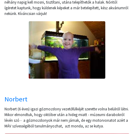
néhány napig kell mosni, tisztítani, utána telepíthetők a halak. Nóritól
ígéretet kaptunk, hogy küldenek képeket a már betelepített, kész akváriumról
nekünk. Kíváncsian várjuk!
Norbert
Norbert (6 éves) igazi gőzmozdony vezetőfülkéjét szerette volna belülről látni.
Mikor elmondtuk, hogy október után a hideg miatt - múzeumi darabokról
lévén szó - a gőzmozdonyok már nem járnak, de egy motorvonatot azért a
MÁV szívességéből tanulmányozhat, azt monda, az se kutya.