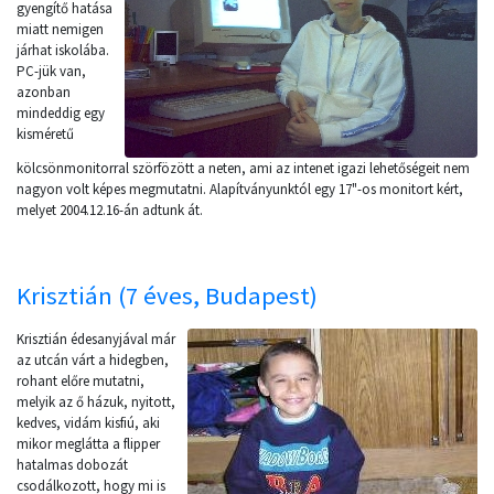
gyengítő hatása
miatt nemigen
járhat iskolába.
PC-jük van,
azonban
mindeddig egy
kisméretű
kölcsönmonitorral szörfözött a neten, ami az intenet igazi lehetőségeit nem
nagyon volt képes megmutatni. Alapítványunktól egy 17"-os monitort kért,
melyet 2004.12.16-án adtunk át.
Krisztián (7 éves, Budapest)
Krisztián édesanyjával már
az utcán várt a hidegben,
rohant előre mutatni,
melyik az ő házuk, nyitott,
kedves, vidám kisfiú, aki
mikor meglátta a flipper
hatalmas dobozát
csodálkozott, hogy mi is