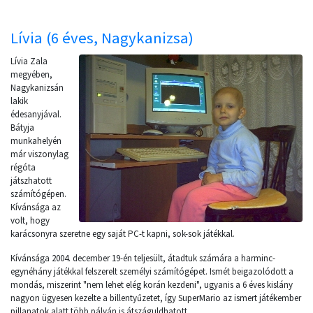
Lívia (6 éves, Nagykanizsa)
Lívia Zala
megyében,
Nagykanizsán
lakik
édesanyjával.
Bátyja
munkahelyén
már viszonylag
régóta
játszhatott
számítógépen.
Kívánsága az
volt, hogy
karácsonyra szeretne egy saját PC-t kapni, sok-sok játékkal.
Kívánsága 2004. december 19-én teljesült, átadtuk számára a harminc-
egynéhány játékkal felszerelt személyi számítógépet. Ismét beigazolódott a
mondás, miszerint "nem lehet elég korán kezdeni", ugyanis a 6 éves kislány
nagyon ügyesen kezelte a billentyűzetet, így SuperMario az ismert játékember
pillanatok alatt több pályán is átszáguldhatott.