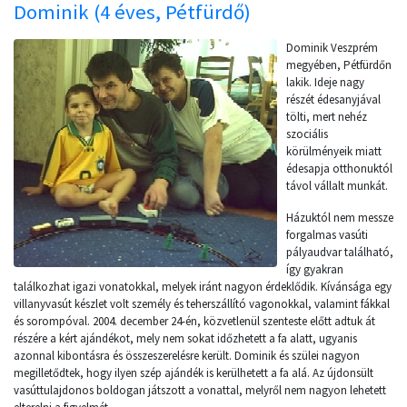
Dominik (4 éves, Pétfürdő)
Dominik Veszprém
megyében, Pétfürdőn
lakik. Ideje nagy
részét édesanyjával
tölti, mert nehéz
szociális
körülményeik miatt
édesapja otthonuktól
távol vállalt munkát.
Házuktól nem messze
forgalmas vasúti
pályaudvar található,
így gyakran
találkozhat igazi vonatokkal, melyek iránt nagyon érdeklődik. Kívánsága egy
villanyvasút készlet volt személy és teherszállító vagonokkal, valamint fákkal
és sorompóval. 2004. december 24-én, közvetlenül szenteste előtt adtuk át
részére a kért ajándékot, mely nem sokat időzhetett a fa alatt, ugyanis
azonnal kibontásra és összeszerelésre került. Dominik és szülei nagyon
megilletődtek, hogy ilyen szép ajándék is kerülhetett a fa alá. Az újdonsült
vasúttulajdonos boldogan játszott a vonattal, melyről nem nagyon lehetett