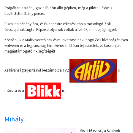
Prágában azután, igaz a földön álló gépben, még a pilótaülésbe is
beülhetett néhány percre.
Elszállt a néhány óra, és Budapestre érkezés után a mosolygó Zoli
édespajának súgta: Képzeld olyanok voltak a felhők, mint a jéghegyek...
Köszönjük a Malév vezetőinek és munkatársainak, hogy Zoli kívánságát ilyen
kedvesen és a légitársaság hírnevéhez méltóan teljesítették, és köszönjük
magántámogatóink segítségét!
Az kívánságteljesítésről beszámolt a TV2
c.
műsora és a
is.
Mihály
Misi (16 éves) , a Szolnok