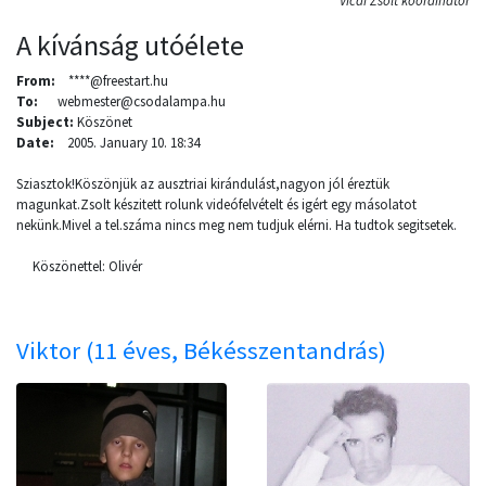
Vicai Zsolt koordinátor
A kívánság utóélete
From:
****@freestart.hu
To:
webmester@csodalampa.hu
Subject:
Köszönet
Date:
2005. January 10. 18:34
Sziasztok!Köszönjük az ausztriai kirándulást,nagyon jól éreztük
magunkat.Zsolt készitett rolunk videófelvételt és igért egy másolatot
nekünk.Mivel a tel.száma nincs meg nem tudjuk elérni. Ha tudtok segitsetek.
Köszönettel: Olivér
Viktor (11 éves, Békésszentandrás)