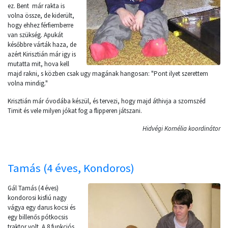
ez. Bent már rakta is
volna össze, de kiderült,
hogy ehhez férfiemberre
van szükség. Apukát
későbbre várták haza, de
azért Kirisztián már igy is
mutatta mit, hova kell
majd rakni, s közben csak ugy magának hangosan: "Pont ilyet szerettem
volna mindig."
Krisztián már óvodába készül, és tervezi, hogy majd áthivja a szomszéd
Timit és vele milyen jókat fog a flipperen játszani.
Hidvégi Kornélia koordinátor
Tamás (4 éves, Kondoros)
Gál Tamás (4 éves)
kondorosi kisfiú nagy
vágya egy darus kocsi és
egy billenős pótkocsis
traktor volt. A 8 funkciós