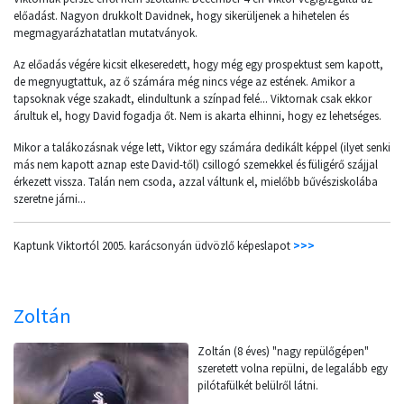
előadást. Nagyon drukkolt Davidnek, hogy sikerüljenek a hihetelen és
megmagyarázhatatlan mutatványok.
Az előadás végére kicsit elkeseredett, hogy még egy prospektust sem kapott,
de megnyugtattuk, az ő számára még nincs vége az estének. Amikor a
tapsoknak vége szakadt, elindultunk a színpad felé... Viktornak csak ekkor
árultuk el, hogy David fogadja őt. Nem is akarta elhinni, hogy ez lehetséges.
Mikor a talákozásnak vége lett, Viktor egy számára dedikált képpel (ilyet senki
más nem kapott aznap este David-től) csillogó szemekkel és füligérő szájjal
érkezett vissza. Talán nem csoda, azzal váltunk el, mielőbb bűvésziskolába
szeretne járni...
Kaptunk Viktortól 2005. karácsonyán üdvözlő képeslapot
>>>
Zoltán
Zoltán (8 éves) "nagy repülőgépen"
szeretett volna repülni, de legalább egy
pilótafülkét belülről látni.