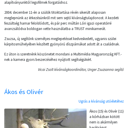
alapítványunktól legofilmek forgatáshoz.
2004. december 11-én a szülők titoktartása révén sikerült alaposan
meglepnünk az érkezésünkről mit sem sejtő kívánságtulajdonost. A kezdeti
feszültség hamar feloldódott, és pár perc múltán Lóri igazi operatőrré
avanzsálódva boldogan vette használatba a TRUST minikamerát.
Zsuzsa, új segítőnk személyes meglepetéssel kedveskedett, ugyanis szülei
kárpitosműhelyében készített gyönyörű díszpárnákat adott át a családnak.
Ez úton is szeretnénk köszönetet mondani a Multimédia Magyarország KFT.-
nek a kamera gyors beszerzéséhez nyújtott segítségükért.
Vicai Zsolt kívánságkoordinátor, Unger Zsuzsanna segítő
Ákos és Olivér
Ugrás a kívánság utóéletéhez
Ákos (15) és Olivér (11)
a kórházban kötött
nem is akármilyen
barátságot