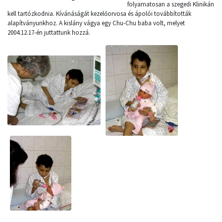
folyamatosan a szegedi Klinikán
kell tartózkodnia. Kívánáságát kezelőorvosa és ápolói továbbították
alapítványunkhoz. A kislány vágya egy Chu-Chu baba volt, melyet
2004.12.17-én juttattunk hozzá.