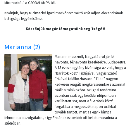
Micimackót" a CSODALÁMPÁ-tól.
Kívánjuk, hogy Micimackó igazi mackóhoz méltó erőt adjon Alexandrának
betegsége legyőzéséhez.
Köszönjük magántámogatóink segítségét!
Marianna (2)
Mariann messziről, Nagyatádról jár fel
havonta, félhavonta kezelésekre, Budapestre.
A 15 éves nagylány kívánsága az volt, hogy a
"Barátok közt" Tildájával, vagyis Szabó
Erikával találkozhasson. "Tilda" nagyon
kedvesen reagált megkeresésünkre s azonnal
ráállt a találkozóra. Az igazi randevúra
azonban csak egy későbbi időpontban
kerülhetett sor, mert a "Barátok közt"
forgatása a megbeszélt napon órákkal
tovább tartott, mert az egyik lámpa
felmondta a szolgálatot, s így Erikának is tovább ott kellett maradnia a
stúdióban.