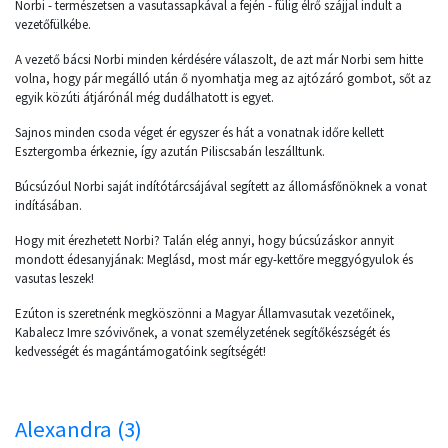
Norbi - természetsen a vasutassapkával a fején - fülig élrő szájjal indult a
vezetőfülkébe.
A vezető bácsi Norbi minden kérdésére válaszolt, de azt már Norbi sem hitte
volna, hogy pár megálló után ő nyomhatja meg az ajtózáró gombot, sőt az
egyik közúti átjárónál még dudálhatott is egyet.
Sajnos minden csoda véget ér egyszer és hát a vonatnak időre kellett
Esztergomba érkeznie, így azután Piliscsabán leszálltunk.
Búcsúzóul Norbi saját indítótárcsájával segített az állomásfőnöknek a vonat
indításában.
Hogy mit érezhetett Norbi? Talán elég annyi, hogy búcsúzáskor annyit
mondott édesanyjának: Meglásd, most már egy-kettőre meggyógyulok és
vasutas leszek!
Ezúton is szeretnénk megköszönni a Magyar Államvasutak vezetőinek,
Kabalecz Imre szóvivőnek, a vonat személyzetének segítőkészségét és
kedvességét és magántámogatóink segítségét!
Alexandra (3)