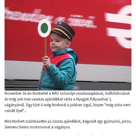
November 16-án Norbertet a MÁV szóvivője vasutassapkával, indítótárcsával
és még sok más vasutas ajándékkal várta a Nyugati Pályaudvar 1.
vágányánál. Úgy tűnt ő még Norbinál is jobban izgul, hiszen "még soha nem
csinált ilyet"...
Mire Norbert számbavette az összes ajándékot, begurult egy gyönyörű, piros,
Siemens Desiro motorvonat a vágányra.