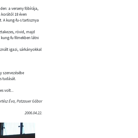
en: a verseny főbírája,
 korától 18 éven
. A kung-fu-s tartisznya
ztakezes, rövid, majd
kung-fu filmekben látni
znált igazi, sárkányokkal
y szervezésébe
s tudását.
s volt...
rtész Éva, Patzauer Gábor
2006.04.22.