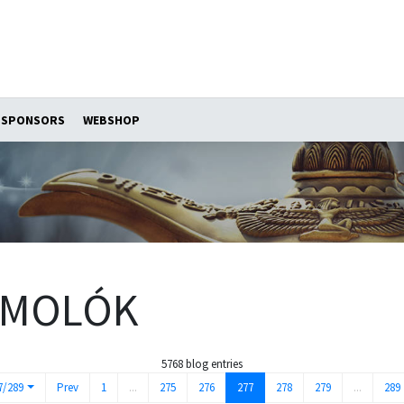
SPONSORS
WEBSHOP
ÁMOLÓK
5768 blog entries
7/289
Prev
1
...
275
276
277
278
279
...
289