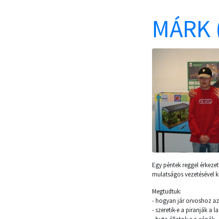
MÁRK 
Egy péntek reggel érkeze
mulatságos vezetésével k
Megtudtuk:
- hogyan jár orvoshoz az
- szeretik-e a piranják a 