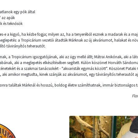
atlanok egy pók által
k" az apák
ák és teknősök
es-e a kigyó, ha kézbe fogja; milyen az, ha a tenyeréből esznek a madarak és a maj
eglepetés: a Tropicárium vezetői átadták Márknak az új akváriumot, halakat és nö
lító távirányítós teherautót.
ak, a Tropicárium igazgatójának, aki az ügy mellé állt; Mátrai Anikónak, aki a lá
bának, aki a meglepetés elkészítésében segített. Külön köszönet Horváth Sándorn
rténetekért és a szakmai tanácsokért - "akvaristák egymás között". Köszönet Pataki 
 aki amikor megtudta, kinek szánják az akváriumot, egy távirányítós teherautót 
honra találtak Márknál és hosszú, boldog életre számíthatnak, immár biztonságos t
Fla