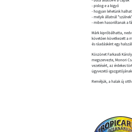
- buta állatok-e a cápák
- pislog-e a kigyó
- hogyan lehetünk halhat
- melyik állatnál "szülne
- miben hasonlítanak a f
Márk kipróbálhatta, nedv
követően következett a m
és ráadásként egy halszál
Köszönet Farkasdi Károlyn
megszervezte, Monori Csa
vezetésért, az érdekes tö
ügyvezető igazgatójának,
Reméljük, a halak új ott