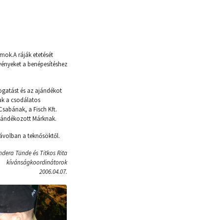
mok.A ráják etetését
vényeket a benépesítéshez
togatást és az ajándékot
ak a csodálatos
Csabának, a Fisch Kft.
ajándékozott Márknak.
ávolban a teknősöktől.
ndera Tünde és Titkos Rita
kívánságkoordinátorok
2006.04.07.