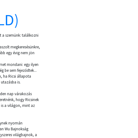
LD)
t a szemünk: találkozni
laszolt megkeresésünkre,
lább egy évig nem jön
emet mondani: egy ilyen
ég be sem fejeződtek...
 ha Ricsi állapota
 utazásba is.
nden nap várakozás
eretnénk, hogy Ricsinek
is a világon, mint az
elynek nyomán
Chan Wu Bajnokság
yszeres világbajnok, a