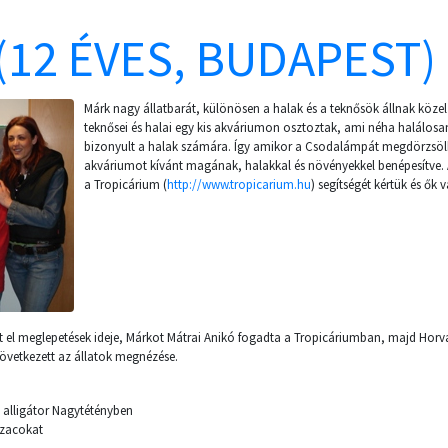
(12 ÉVES, BUDAPEST)
Márk nagy állatbarát, különösen a halak és a teknősök állnak közel
teknősei és halai egy kis akváriumon osztoztak, ami néha halálosa
bizonyult a halak számára. Így amikor a Csodalámpát megdörzsölh
akváriumot kívánt magának, halakkal és növényekkel benépesítve. A
a Tropicárium (
http://www.tropicarium.hu
) segítségét kértük és ők v
tt el meglepetések ideje, Márkot Mátrai Anikó fogadta a Tropicáriumban, majd Horv
övetkezett az állatok megnézése.
 alligátor Nagytétényben
lazacokat