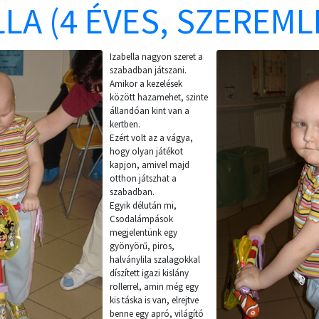
LLA (4 ÉVES, SZEREML
Izabella nagyon szeret a
szabadban játszani.
Amikor a kezelések
között hazamehet, szinte
állandóan kint van a
kertben.
Ezért volt az a vágya,
hogy olyan játékot
kapjon, amivel majd
otthon játszhat a
szabadban.
Egyik délután mi,
Csodalámpások
megjelentünk egy
gyönyörű, piros,
halványlila szalagokkal
díszített igazi kislány
rollerrel, amin még egy
kis táska is van, elrejtve
benne egy apró, világító