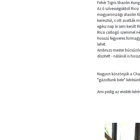
Fehér Tigris Shaolin Kung
Az ő szívességükből Rics
magyarországi shaolin fő
keresztül, s ott avatták 
egész nap le sem került Ri
Ricsi csillogó szemmel né
hosszú fegyveres formagy
lehet.
Ambruzs mester búcsúzóul
díszitett - nálánál is hoss
Nagyon köszönjük a Chan
"gázoltunk bele" kérésünk
Ami pedig az eredeti kérést