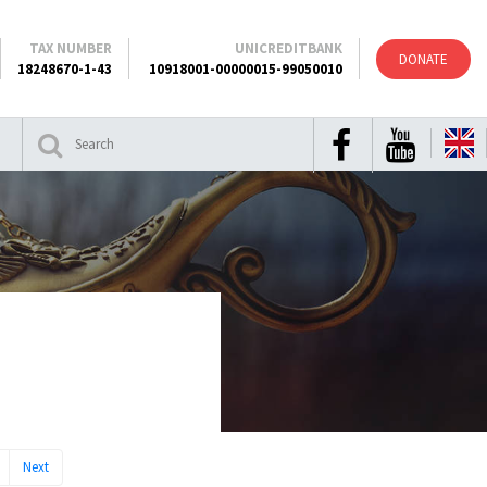
TAX NUMBER
UNICREDITBANK
DONATE
18248670-1-43
10918001-00000015-99050010
Next