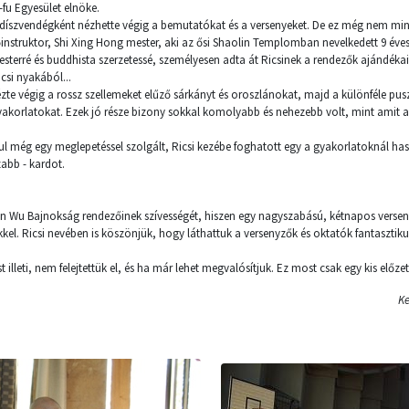
-fu Egyesület elnöke.
i díszvendégként nézhette végig a bemutatókat és a versenyeket. De ez még nem mind
instruktor, Shi Xing Hong mester, aki az ősi Shaolin Templomban nevelkedett 9 éves
mesterré és buddhista szerzetessé, személyesen adta át Ricsinek a rendezők ajándékait
csi nyakából...
zte végig a rossz szellemeket elűző sárkányt és oroszlánokat, majd a különféle pus
akorlatokat. Ezek jó része bizony sokkal komolyabb és nehezebb volt, mint amit a 
 még egy meglepetéssel szolgált, Ricsi kezébe foghatott egy a gyakorlatoknál has
zabb - kardot.
 Wu Bajnokság rendezőinek szívességét, hiszen egy nagyszabású, kétnapos versen
kel. Ricsi nevében is köszönjük, hogy láthattuk a versenyzők és oktatók fantasztiku
 illeti, nem felejtettük el, és ha már lehet megvalósítjuk. Ez most csak egy kis előzete
Ke