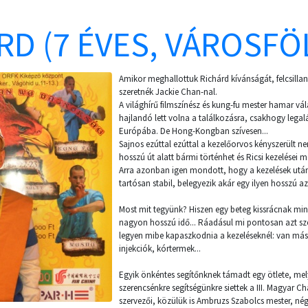
RD (7 ÉVES, VÁROSFÖ
Amikor meghallottuk Richárd kívánságát, felcsillan
szeretnék Jackie Chan-nal.
A világhírű filmszínész és kung-fu mester hamar vá
hajlandó lett volna a találkozásra, csakhogy lega
Európába. De Hong-Kongban szívesen...
Sajnos ezúttal ezúttal a kezelőorvos kényszerült n
hosszú út alatt bármi történhet és Ricsi kezelései m
Arra azonban igen mondott, hogy a kezelések után,
tartósan stabil, belegyezik akár egy ilyen hosszú az
Most mit tegyünk? Hiszen egy beteg kissrácnak mi
nagyon hosszú idő... Ráadásul mi pontosan azt sz
legyen mibe kapaszkodnia a kezeléseknél: van más 
injekciók, kórtermek...
Egyik önkéntes segítőnknek támadt egy ötlete, m
szerencsénkre segítségünkre siettek a III. Magyar 
szervezői, közülük is Ambruzs Szabolcs mester, nég