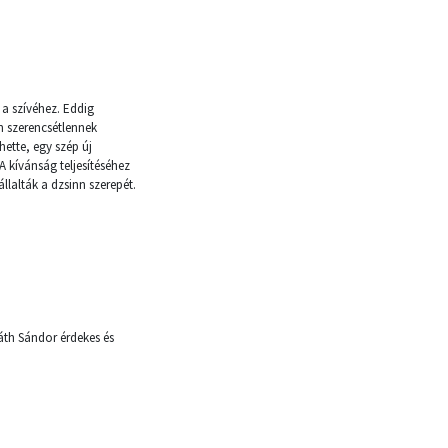
 a szívéhez. Eddig
n szerencsétlennek
ette, egy szép új
 kívánság teljesítéséhez
állalták a dzsinn szerepét.
áth Sándor érdekes és