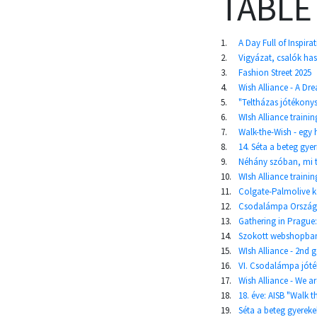
TABLE
1.
A Day Full of Inspira
2.
Vigyázat, csalók ha
3.
Fashion Street 2025
4.
Wish Alliance - A D
5.
"Teltházas jótékony
6.
WIsh Alliance trainin
7.
Walk-the-Wish - egy h
8.
14. Séta a beteg gye
9.
Néhány szóban, mi 
10.
WIsh Alliance traini
11.
Colgate-Palmolive 
12.
Csodalámpa Országo
13.
Gathering in Prague:
14.
Szokott webshopban v
15.
WIsh Alliance - 2nd 
16.
VI. Csodalámpa jóté
17.
Wish Alliance - We a
18.
18. éve: AISB "Walk 
19.
Séta a beteg gyerekek