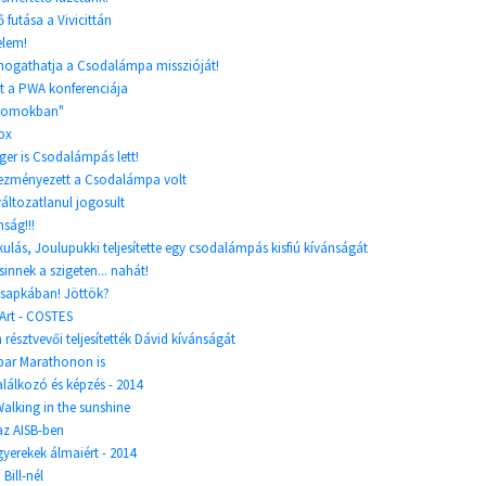
futása a Vivicittán
elem!
támogathatja a Csodalámpa misszióját!
lt a PWA konferenciája
 homokban"
Box
er is Csodalámpás lett!
dvezményezett a Csodalámpa volt
ltozatlanul jogosult
nság!!!
ikulás, Joulupukki teljesítette egy csodalámpás kisfiú kívánságát
innek a szigeten... nahát!
ssapkában! Jöttök?
tArt - COSTES
észtvevői teljesítették Dávid kívánságát
ar Marathonon is
lálkozó és képzés - 2014
Walking in the sunshine
az AISB-ben
gyerekek álmaiért - 2014
Bill-nél