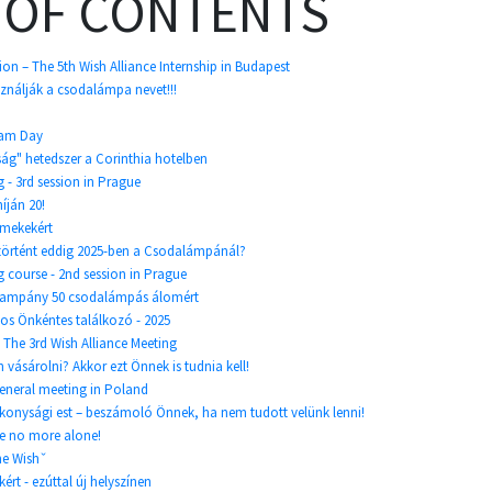
 OF CONTENTS
tion – The 5th Wish Alliance Internship in Budapest
sználják a csodalámpa nevet!!!
ream Day
ság" hetedszer a Corinthia hotelben
g - 3rd session in Prague
íján 20!
rmekekért
történt eddig 2025-ben a Csodalámpánál?
ng course - 2nd session in Prague
kampány 50 csodalámpás álomért
s Önkéntes találkozó - 2025
 The 3rd Wish Alliance Meeting
ásárolni? Akkor ezt Önnek is tudnia kell!
general meeting in Poland
konysági est – beszámoló Önnek, ha nem tudott velünk lenni!
re no more alone!
the Wishˇ
ért - ezúttal új helyszínen