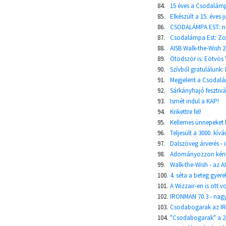
84.
15 éves a Csodalámp
85.
Elkészült a 15. éve
86.
CSODALÁMPA EST: nag
87.
Csodalámpa Est: Zor
88.
AISB Walk-the-Wish 
89.
Ötödször is: Eötvös 
90.
Szívből gratulálunk:
91.
Megjelent a Csodalá
92.
Sárkányhajó fesztivá
93.
Ismét indul a KAP!
94.
Krikettre fel!
95.
Kellemes ünnepeket 
96.
Teljesült a 3000. kív
97.
Dalszöveg árverés - 
98.
Adományozzon kény
99.
Walk-the-Wish - az AI
100.
4. séta a beteg gyer
101.
A Wizzair-en is ott v
102.
IRONMAN 70.3 - nagy 
103.
Csodabogarak az IR
104.
"Csodabogarak" a 2