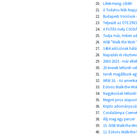
20.
Lélek-Hang-Játék!
21.
A Tudatos Nők Napja 
22.
Budapesti Vonósok - 
23.
Teljesült az ÖTEZRE
24.
A FUTÁS mely CSODÁ
25.
Tudja már, miben ad
26.
AISB "Walk the Wishˇ 
27.
1464 adózónak hálá
28.
Napsütés és résztvev
29.
2003-2023 - már eltel
30.
20 évesek lettünk! v
31.
Ismét megálltunk egy
32.
WtW 16. - Az amerik
33.
Eötvös Walk-the-Wish
34.
Nagykorúak lettünk!
35.
Megint piros alapon!
36.
Kripto adományozás?
37.
Csodalámpa Csemete
38.
Állj meg egy percre!
39.
15. AISB Walk-the-Wi
40.
11. Eötvös Walk-the-