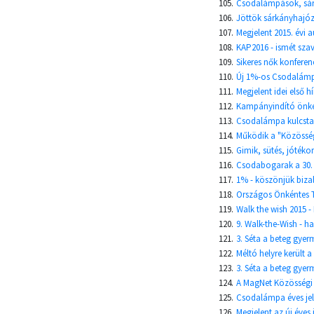
105.
Csodalámpások, sár
106.
Jöttök sárkányhajóz
107.
Megjelent 2015. évi 
108.
KAP2016 - ismét sza
109.
Sikeres nők konfere
110.
Új 1%-os Csodalámp
111.
Megjelent idei első hí
112.
Kampányindító önkén
113.
Csodalámpa kulcsta
114.
Működik a "Közössé
115.
Gimik, sütés, jóték
116.
Csodabogarak a 30.
117.
1% - köszönjük biza
118.
Országos Önkéntes 
119.
Walk the wish 2015 -
120.
9. Walk-the-Wish - ha
121.
3. Séta a beteg gyer
122.
Méltó helyre került 
123.
3. Séta a beteg gyerm
124.
A MagNet Közösségi
125.
Csodalámpa éves jel
126.
Megjelent az új éves 