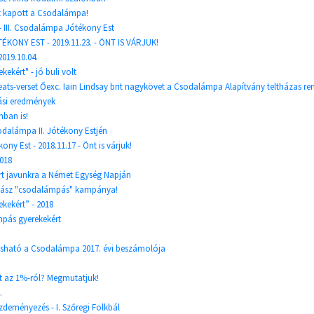
at kapott a Csodalámpa!
 - III. Csodalámpa Jótékony Est
ÉKONY EST - 2019.11.23. - ÖNT IS VÁRJUK!
2019.10.04.
kekért" - jó buli volt
eats-verset Őexc. Iain Lindsay brit nagykövet a Csodalámpa Alapítvány teltházas r
ási eredmények
ban is!
sodalámpa II. Jótékony Estjén
ny Est - 2018.11.17 - Önt is várjuk!
2018
rt javunkra a Német Egység Napján
adász "csodalámpás" kampánya!
kekért” - 2018
pás gyerekekért
sható a Csodalámpa 2017. évi beszámolója
t az 1%-ról? Megmutatjuk!
.
deményezés - I. Szőregi Folkbál