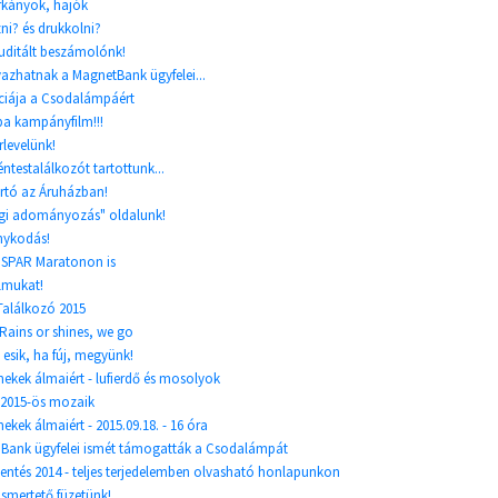
kányok, hajók
ni? és drukkolni?
auditált beszámolónk!
vazhatnak a MagnetBank ügyfelei...
nciája a Csodalámpáért
a kampányfilm!!!
rlevelünk!
testalálkozót tartottunk...
rtó az Áruházban!
gi adományozás" oldalunk!
onykodás!
 SPAR Maratonon is
lmukat!
Találkozó 2015
 Rains or shines, we go
 esik, ha fúj, megyünk!
mekek álmaiért - lufierdő és mosolyok
a 2015-ös mozaik
ekek álmaiért - 2015.09.18. - 16 óra
 Bank ügyfelei ismét támogatták a Csodalámpát
entés 2014 - teljes terjedelemben olvasható honlapunkon
ismertető füzetünk!