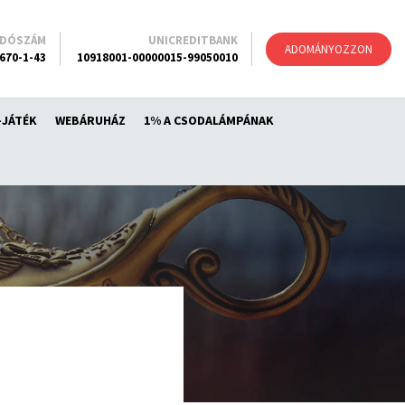
ADÓSZÁM
UNICREDITBANK
ADOMÁNYOZZON
670-1-43
10918001-00000015-99050010
-JÁTÉK
WEBÁRUHÁZ
1% A CSODALÁMPÁNAK