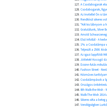
127.
A Csodabogarak első 
128.
Csodabogarak, figy
129.
Az Invitellel Ön is 
130.
Rendkívül sikeres vo
131.
"Két kis lábnyom a
132.
Gratulálunk, Silver 
133.
Arnold Schwarzenegg
134.
Első InfoBál - A ke
135.
1%: a Csodalámpa vá
136.
Teljesült a 2500. kívá
137.
Az igazi lappföldi M
138.
Jöttetek! Kocogó dzs
139.
Dzsinn-futás mikulá
140.
Fashion Street - Nex
141.
Kézműves tanfolyam r
142.
Csodalámpások a Sp
143.
Országos önkéntesta
144.
8th Walk-the-Wish - 
145.
Walk-The-Wish 2014 
146.
Sikeres séta a beteg 
147.
Vendégségben Lurkó 