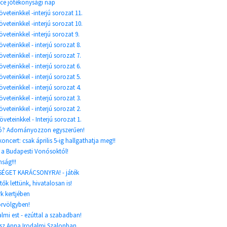
ce jótékonysági nap
veteinkkel -interjú sorozat 11.
veteinkkel -interjú sorozat 10.
veteinkkel -interjú sorozat 9.
veteinkkel - interjú sorozat 8.
veteinkkel - interjú sorozat 7.
veteinkkel - interjú sorozat 6.
veteinkkel - interjú sorozat 5.
veteinkkel - interjú sorozat 4.
veteinkkel - interjú sorozat 3.
veteinkkel - interjú sorozat 2.
veteinkkel - Interjú sorozat 1.
áló? Adományozzon egyszerűen!
ncert: csak április 5-ig hallgathatja meg!!
 a Budapesti Vonósoktól!
nság!!!
ÉGET KARÁCSONYRA! - játék
k lettünk, hivatalosan is!
k kertjében
rvölgyben!
lmi est - ezúttal a szabadban!
z Anna Irodalmi Szalonban