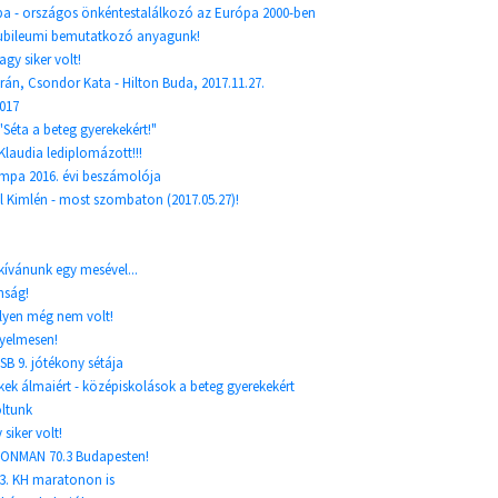
a - országos önkéntestalálkozó az Európa 2000-ben
s jubileumi bemutatkozó anyagunk!
y siker volt!
án, Csondor Kata - Hilton Buda, 2017.11.27.
2017
"Séta a beteg gyerekekért!"
 Klaudia lediplomázott!!!
mpa 2016. évi beszámolója
l Kimlén - most szombaton (2017.05.27)!
kívánunk egy mesével...
ánság!
ilyen még nem volt!
elmesen!
SB 9. jótékony sétája
ekek álmaiért - középiskolások a beteg gyerekekért
oltunk
siker volt!
ONMAN 70.3 Budapesten!
3. KH maratonon is