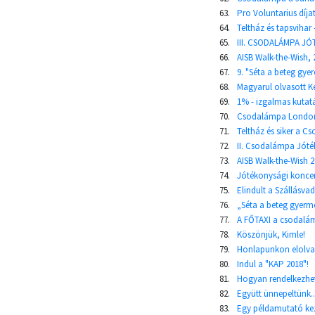
63.
Pro Voluntarius díj
64.
Teltház és tapsvihar
65.
III. CSODALÁMPA JÓT
66.
AISB Walk-the-Wish, 
67.
9. "Séta a beteg gyere
68.
Magyarul olvasott K
69.
1% - izgalmas kutat
70.
Csodalámpa London
71.
Teltház és siker a C
72.
II. Csodalámpa Jótéko
73.
AISB Walk-the-Wish 
74.
Jótékonysági konce
75.
Elindult a Szállásv
76.
„Séta a beteg gyerme
77.
A FŐTAXI a csodalám
78.
Köszönjük, Kimle!
79.
Honlapunkon elolva
80.
Indul a "KAP 2018"!
81.
Hogyan rendelkezhe
82.
Együtt ünnepeltünk..
83.
Egy példamutató kez