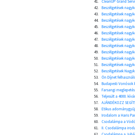
41.
CleanUP Grand Servi
42.
Beszélgetések nagykö
43.
Beszélgetések nagykö
44.
Beszélgetések nagykö
45.
Beszélgetések nagykö
46.
Beszélgetések nagykö
47.
Beszélgetések nagykö
48.
Beszélgetések nagykö
49.
Beszélgetések nagykö
50.
Beszélgetések nagykö
51.
Beszélgetések nagykö
52.
Beszélgetések Nagykö
53.
Ön Díjnet felhaszn
54.
Budapesti Vonósok ko
55.
Farsangi meglepetés
56.
Teljesült a 4000. kívá
57.
AJÁNDÉKOZZ SEGÍTS
58.
Etikus adománygyűjtő
59.
Irodalom a Haris Par
60.
Csodalámpa a Vödö
61.
II. Csodalámpa iroda
62.
Csodalámpa a Juhás