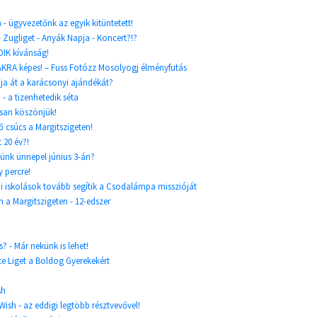
- ügyvezetőnk az egyik kitüntetett!
Zugliget - Anyák Napja - Koncert?!?
DIK kívánság!
KRA képes! – Fuss Fotózz Mosolyogj élményfutás
ja át a karácsonyi ajándékát?
- a tizenhetedik séta
san köszönjük!
ő csúcs a Margitszigeten!
t 20 év?!
elünk ünnepel június 3-án?
 percre!
ai iskolások tovább segítik a Csodalámpa misszióját
 a Margitszigeten - 12-edszer
 - Már nekünk is lehet!
 Liget a Boldog Gyerekekért
sh
Wish - az eddigi legtöbb résztvevővel!