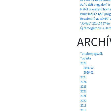
Az "Üzleti angyalok" 
Mától olvasható honla
Ismét indul a KAP pro
Beszámoló az ADHAT-V
"JóNap" 2014.04.27-én
Új támogatónk: a Hard
ARCH
Tartalomjegyzék
Toplista
2026
2026-02
2026-01
2025
2024
2023
2022
2021
2020
2019
2018