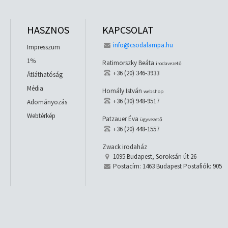
HASZNOS
KAPCSOLAT
info@csodalampa.hu
Impresszum
1%
Ratimorszky Beáta
irodavezető
+36 (20) 346-3933
Átláthatóság
Média
Homály István
webshop
+36 (30) 948-9517
Adományozás
Webtérkép
Patzauer Éva
ügyvezető
+36 (20) 448-1557
Zwack irodaház
1095 Budapest, Soroksári út 26
Postacím: 1463 Budapest Postafiók: 905