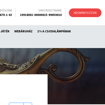
ADÓSZÁM
UNICREDITBANK
ADOMÁNYOZZON
670-1-43
10918001-00000015-99050010
-JÁTÉK
WEBÁRUHÁZ
1% A CSODALÁMPÁNAK