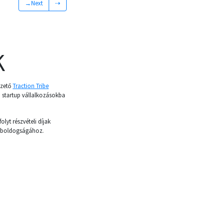
→Next
⇢
K
ezető
Traction Tribe
ú startup vállalkozásokba
olyt részvételi díjak
k boldogságához.