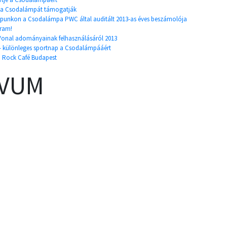
is a Csodalámpát támogatják
punkon a Csodalámpa PWC által auditált 2013-as éves beszámolója
gram!
onal adományainak felhasználásáról 2013
 - különleges sportnap a Csodalámpááért
 Rock Café Budapest
ÍVUM