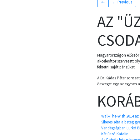
⇠
← Previous
AZ "Ü
CSODA
Magyarországon először 
akcelerátor szervezett o
fektetni saját pénzüket.
A Dr. Kádas Péter soroza
összegét egy az egyben 
KORÁB
Walk-The-Wish 2014 az
Sikeres séta a beteg gy
Vendégségben Lurkó Bil
Két úszó Katalin...
Az Eötvös kórus konce