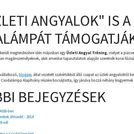
ZLETI ANGYALOK" IS A
LÁMPÁT TÁMOGATJÁ
került megrendezésre idén májusban egy
Üzleti Angyal Tréning
, melyet a piacv
lyan magánszemélyeknek, akik amerikai tapasztalatok alapján szeretnék korai fázis
tvállalkozó,
blogger
, által vezetett szakértőkből álló csapat az üzleti angyaloktól bef
a Csodalámpa Alapítvány részére bocsájtotta, így járulva hozzá néhány kisgyerme
BI BEJEGYZÉSEK
 AISB-ben
erekek álmaiért - 2014
l-nél
rtje a Csodalámpáért