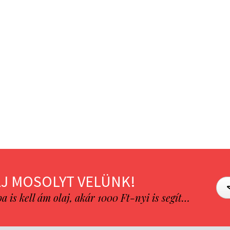
J MOSOLYT VELÜNK!
is kell ám olaj, akár 1000 Ft-nyi is segít…