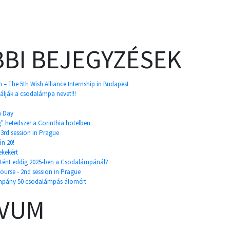
BI BEJEGYZÉSEK
on – The 5th Wish Alliance Internship in Budapest
álják a csodalámpa nevet!!!
m Day
" hetedszer a Corinthia hotelben
- 3rd session in Prague
án 20!
ekekért
tént eddig 2025-ben a Csodalámpánál?
course - 2nd session in Prague
mpány 50 csodalámpás álomért
ÍVUM