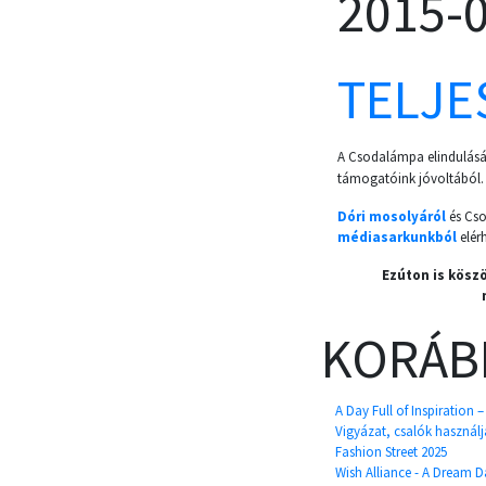
2015-
TELJES
A Csodalámpa elindulását
támogatóink jóvoltából.
Dóri mosolyáról
és Cso
médiasarkunkból
elérh
Ezúton is kösz
KORÁB
A Day Full of Inspiration 
Vigyázat, csalók használj
Fashion Street 2025
Wish Alliance - A Dream D