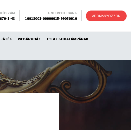
ADÓSZÁM
UNICREDITBANK
ADOMÁNYOZZON
670-1-43
10918001-00000015-99050010
-JÁTÉK
WEBÁRUHÁZ
1% A CSODALÁMPÁNAK