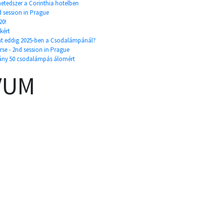
etedszer a Corinthia hotelben
rd session in Prague
20!
kért
nt eddig 2025-ben a Csodalámpánál?
rse - 2nd session in Prague
ány 50 csodalámpás álomért
VUM