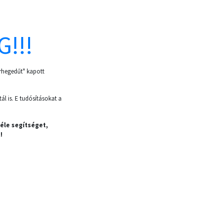
!!!
erhegedűt" kapott
l is. E tudósításokat a
éle segítséget,
!