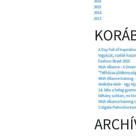
2016
2015
2014
2013
KORÁB
A Day Full of Inspirati
Vigyázat, csalók haszn
Fashion Street 2025
Wish Alliance - A Drea
"Teltházas jótékonyság
WIsh Alliance training 
Walk-the-Wish - egy híj
14. Séta a beteg gyerm
Néhány szóban, mi tör
WIsh Alliance training 
Colgate-Palmolive ka
ARCH