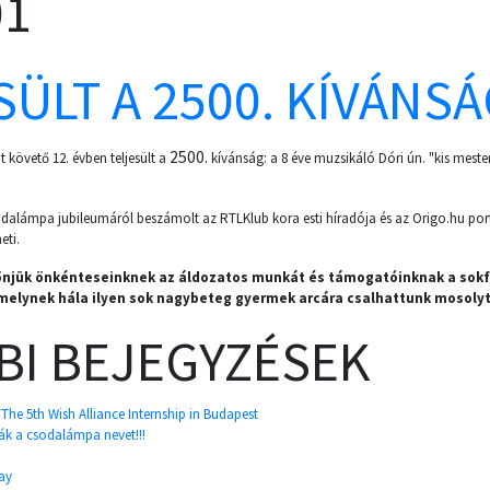
01
ÜLT A 2500. KÍVÁNSÁG
2500.
 követő 12. évben teljesült a
kívánság: a 8 éve muzsikáló Dóri ún. "kis mest
dalámpa jubileumáról beszámolt az RTLKlub kora esti híradója és az Origo.hu portá
eti.
önjük önkénteseinknek az áldozatos munkát és támogatóinknak a sokf
melynek hála ilyen sok nagybeteg gyermek arcára csalhattunk mosolyt
BI BEJEGYZÉSEK
– The 5th Wish Alliance Internship in Budapest
ák a csodalámpa nevet!!!
ay