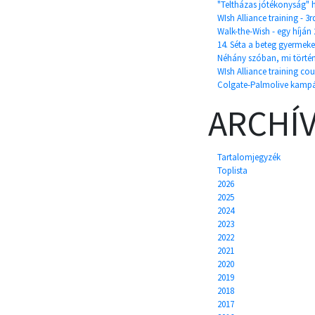
"Teltházas jótékonyság" h
WIsh Alliance training - 3
Walk-the-Wish - egy híján 
14. Séta a beteg gyermeke
Néhány szóban, mi törté
WIsh Alliance training cou
Colgate-Palmolive kamp
ARCHÍ
Tartalomjegyzék
Toplista
2026
2025
2024
2023
2022
2021
2020
2019
2018
2017