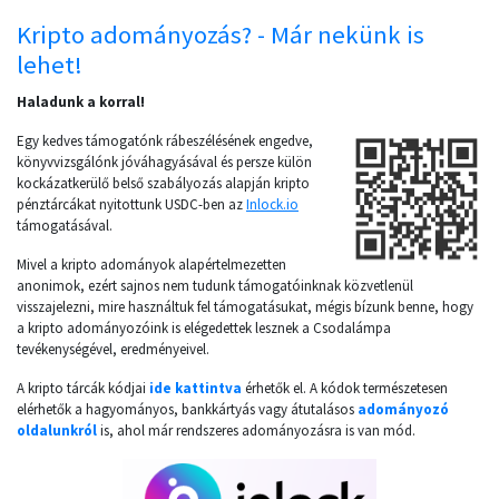
Kripto adományozás? - Már nekünk is
lehet!
Haladunk a korral!
Egy kedves támogatónk rábeszélésének engedve,
könyvvizsgálónk jóváhagyásával és persze külön
kockázatkerülő belső szabályozás alapján kripto
pénztárcákat nyitottunk USDC-ben az
Inlock.io
támogatásával.
Mivel a kripto adományok alapértelmezetten
anonimok, ezért sajnos nem tudunk támogatóinknak közvetlenül
visszajelezni, mire használtuk fel támogatásukat, mégis bízunk benne, hogy
a kripto adományozóink is elégedettek lesznek a Csodalámpa
tevékenységével, eredményeivel.
A kripto tárcák kódjai
ide kattintva
érhetők el. A kódok természetesen
elérhetők a hagyományos, bankkártyás vagy átutalásos
adományozó
oldalunkról
is, ahol már rendszeres adományozásra is van mód.