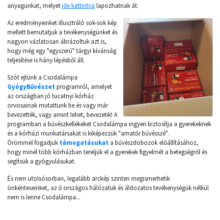
anyagunkat, melyet
ide kattintva
lapozhatnak át.
Az eredményeinket illusztráló sok-sok kép
mellett bemutatjuk a tevékenységünket és
nagyon vázlatosan ábrázoltuk azt is,
hogy még egy "egyszerű" tárgyi kívánság
teljesítése is hány lépésből áll.
Szót ejtünk a Csodalámpa
GyógyBűvészet
programról, amelyet
az országban jó tucatnyi kórház
orvosainak mutattunk be és vagy már
bevezették, vagy amint lehet, bevezetik! A
programban a bűvészkellékeket Csodalámpa ingyen biztosítja a gyerekeknek
és a kórházi munkatársakat is kiképezzük "amatőr bűvésszé".
Örömmel fogadjuk
támogatásukat
a bűvészdobozok előállításához,
hogy minél több kórházban tereljük el a gyerekek figyelmét a betegségről és
segítsük a gyógyulásukat.
És nem utolsósorban, legalább arckép szinten megismerhetik
önkénteseinket, az ő országos hálózatuk és áldozatos tevékenységük nélkül
nem is lenne Csodalámpa...