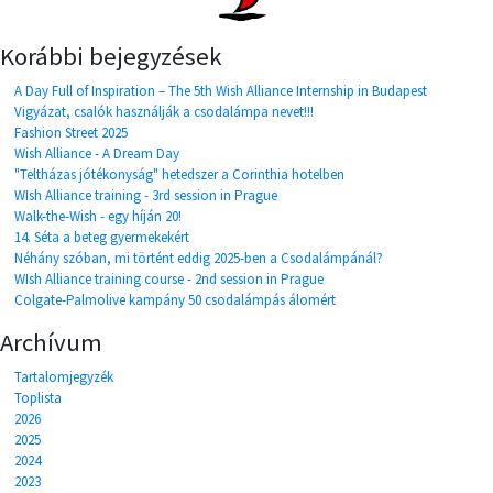
Korábbi bejegyzések
A Day Full of Inspiration – The 5th Wish Alliance Internship in Budapest
Vigyázat, csalók használják a csodalámpa nevet!!!
Fashion Street 2025
Wish Alliance - A Dream Day
"Teltházas jótékonyság" hetedszer a Corinthia hotelben
WIsh Alliance training - 3rd session in Prague
Walk-the-Wish - egy híján 20!
14. Séta a beteg gyermekekért
Néhány szóban, mi történt eddig 2025-ben a Csodalámpánál?
WIsh Alliance training course - 2nd session in Prague
Colgate-Palmolive kampány 50 csodalámpás álomért
Archívum
Tartalomjegyzék
Toplista
2026
2025
2024
2023