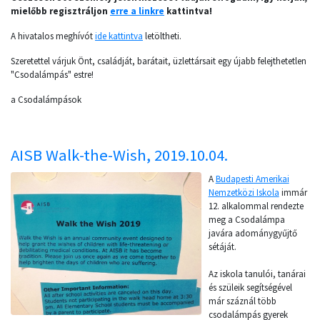
mielőbb regisztráljon
erre a linkre
kattintva!
A hivatalos meghívót
ide kattintva
letöltheti.
Szeretettel várjuk Önt, családját, barátait, üzlettársait egy újabb felejthetetlen
"Csodalámpás" estre!
a Csodalámpások
AISB Walk-the-Wish, 2019.10.04.
A
Budapesti Amerikai
Nemzetközi Iskola
immár
12. alkalommal rendezte
meg a Csodalámpa
javára adománygyűjtő
sétáját.
Az iskola tanulói, tanárai
és szüleik segítségével
már száznál több
csodalámpás gyerek