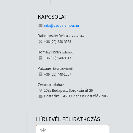
KAPCSOLAT
info@csodalampa.hu
Ratimorszky Beáta
irodavezető
+36 (20) 346-3933
Homály István
webshop
+36 (30) 948-9517
Patzauer Éva
ügyvezető
+36 (20) 448-1557
Zwack irodaház
1095 Budapest, Soroksári út 26
Postacím: 1463 Budapest Postafiók: 905
HÍRLEVÉL FELIRATKOZÁS