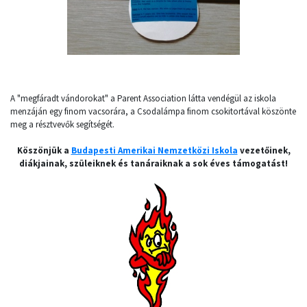
A "megfáradt vándorokat" a Parent Association látta vendégül az iskola
menzáján egy finom vacsorára, a Csodalámpa finom csokitortával köszönte
meg a résztvevők segítségét.
Köszönjük a
Budapesti Amerikai Nemzetközi Iskola
vezetőinek,
diákjainak, szüleiknek és tanáraiknak a sok éves támogatást!