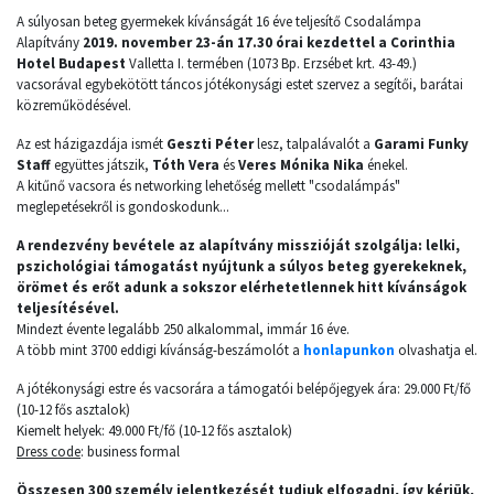
A súlyosan beteg gyermekek kívánságát 16 éve teljesítő Csodalámpa
Alapítvány
2019. november 23-án 17.30 órai kezdettel a Corinthia
Hotel Budapest
Valletta I. termében (1073 Bp. Erzsébet krt. 43-49.)
vacsorával egybekötött táncos jótékonysági estet szervez a segítői, barátai
közreműködésével.
Az est házigazdája ismét
Geszti Péter
lesz, talpalávalót a
Garami Funky
Staff
együttes játszik,
Tóth Vera
és
Veres Mónika Nika
énekel.
A kitűnő vacsora és networking lehetőség mellett "csodalámpás"
meglepetésekről is gondoskodunk...
A rendezvény bevétele az alapítvány misszióját szolgálja: lelki,
pszichológiai támogatást nyújtunk a súlyos beteg gyerekeknek,
örömet és erőt adunk a sokszor elérhetetlennek hitt kívánságok
teljesítésével.
Mindezt évente legalább 250 alkalommal, immár 16 éve.
A több mint 3700 eddigi kívánság-beszámolót a
honlapunkon
olvashatja el.
A jótékonysági estre és vacsorára a támogatói belépőjegyek ára: 29.000 Ft/fő
(10-12 fős asztalok)
Kiemelt helyek: 49.000 Ft/fő (10-12 fős asztalok)
Dress code
: business formal
Összesen 300 személy jelentkezését tudjuk elfogadni, így kérjük,