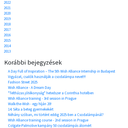
2022
2021
2020
2019
2018
2017
2016
2015
2014
2013
Korábbi bejegyzések
A Day Full of Inspiration – The 5th Wish Alliance Internship in Budapest
Vigyázat, csalók használják a csodalámpa nevet!!!
Fashion Street 2025
Wish Alliance - A Dream Day
"Teltházas jótékonyság" hetedszer a Corinthia hotelben
WIsh Alliance training - 3rd session in Prague
Walk-the-Wish - egy híján 20!
14. Séta a beteg gyermekekért
Néhány szóban, mi történt eddig 2025-ben a Csodalámpánál?
WIsh Alliance training course - 2nd session in Prague
Colgate-Palmolive kampány 50 csodalámpás álomért