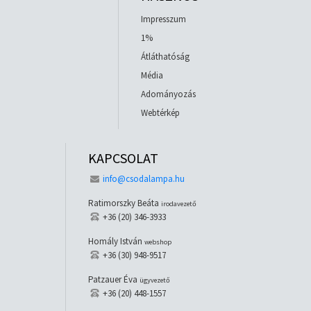
Impresszum
1%
Átláthatóság
Média
Adományozás
Webtérkép
KAPCSOLAT
info@csodalampa.hu
Ratimorszky Beáta
irodavezető
+36 (20) 346-3933
Homály István
webshop
+36 (30) 948-9517
Patzauer Éva
ügyvezető
+36 (20) 448-1557