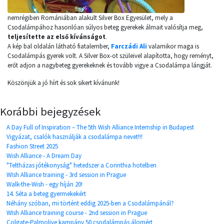
nemrégiben Romániában alakult Silver Box Egyesület, mely a
Csodalámpához hasonlóan súlyos beteg gyerekek álmait valósítja meg,
teljesítette az első kívánságot
.
A kép bal oldalán látható fiatalember,
Farczádi Ali
valamikor maga is
Csodalámpás gyerek volt. A Silver Box-ot szüleivel alapította, hogy reményt,
erőt adjon a nagybeteg gyerekeknek és tovább vigye a Csodalámpa lángját.
Köszönjük a jó hírt és sok sikert kívánunk!
Korábbi bejegyzések
A Day Full of Inspiration – The 5th Wish Alliance Internship in Budapest
Vigyázat, csalók használják a csodalámpa nevet!!!
Fashion Street 2025
Wish Alliance - A Dream Day
"Teltházas jótékonyság" hetedszer a Corinthia hotelben
WIsh Alliance training - 3rd session in Prague
Walk-the-Wish - egy híján 20!
14. Séta a beteg gyermekekért
Néhány szóban, mi történt eddig 2025-ben a Csodalámpánál?
WIsh Alliance training course - 2nd session in Prague
Colgate-Palmolive kampány 50 csodalámpás álomért