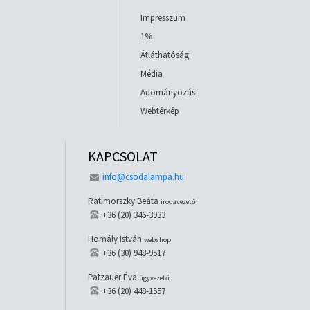
Impresszum
1%
Átláthatóság
Média
Adományozás
Webtérkép
KAPCSOLAT
info@csodalampa.hu
Ratimorszky Beáta
irodavezető
+36 (20) 346-3933
Homály István
webshop
+36 (30) 948-9517
Patzauer Éva
ügyvezető
+36 (20) 448-1557