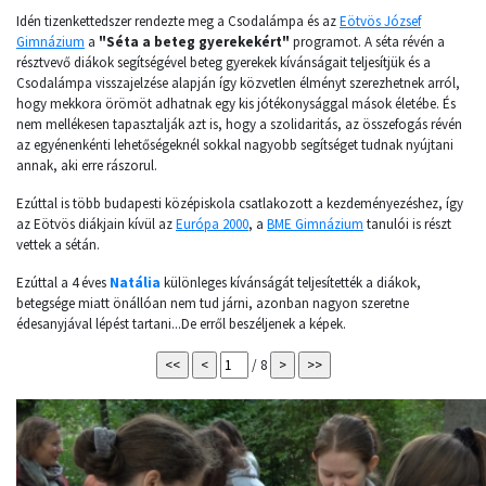
Idén tizenkettedszer rendezte meg a Csodalámpa és az
Eötvös József
Gimnázium
a
"Séta a beteg gyerekekért"
programot. A séta révén a
résztvevő diákok segítségével beteg gyerekek kívánságait teljesítjük és a
Csodalámpa visszajelzése alapján így közvetlen élményt szerezhetnek arról,
hogy mekkora örömöt adhatnak egy kis jótékonysággal mások életébe. És
nem mellékesen tapasztalják azt is, hogy a szolidaritás, az összefogás révén
az egyénenkénti lehetőségeknél sokkal nagyobb segítséget tudnak nyújtani
annak, aki erre rászorul.
Ezúttal is több budapesti középiskola csatlakozott a kezdeményezéshez, így
az Eötvös diákjain kívül az
Európa 2000
, a
BME Gimnázium
tanulói is részt
vettek a sétán.
Ezúttal a 4 éves
Natália
különleges kívánságát teljesítették a diákok,
betegsége miatt önállóan nem tud járni, azonban nagyon szeretne
édesanyjával lépést tartani...De erről beszéljenek a képek.
/ 8