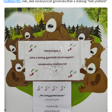
FirstMed FMC
-nek, akik ásványvízzel gondoskodtak a diákság "testi jólétéről"