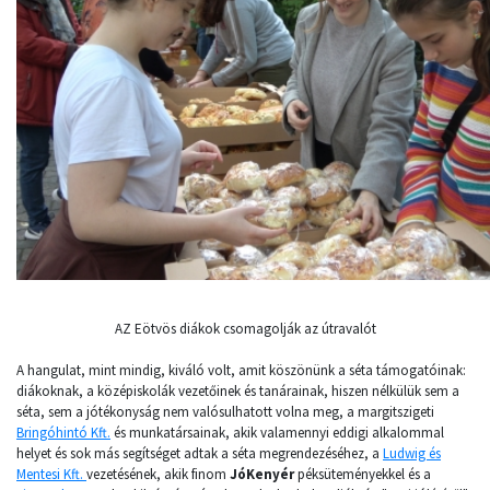
AZ Eötvös diákok csomagolják az útravalót
A hangulat, mint mindig, kiváló volt, amit köszönünk a séta támogatóinak:
diákoknak, a középiskolák vezetőinek és tanárainak, hiszen nélkülük sem a
séta, sem a jótékonyság nem valósulhatott volna meg, a margitszigeti
Bringóhintó Kft.
és munkatársainak, akik valamennyi eddigi alkalommal
helyet és sok más segítséget adtak a séta megrendezéséhez, a
Ludwig és
Mentesi Kft.
vezetésének, akik finom
JóKenyér
péksüteményekkel és a