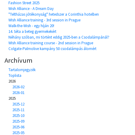
Fashion Street 2025
Wish Alliance - A Dream Day
"Teltházas jótékonyság" hetedszer a Corinthia hotelben
WIsh Alliance training - 3rd session in Prague
Walk-the-Wish - egy híján 20!
14. Séta a beteg gyermekekért
Néhány szóban, mi történt eddig 2025-ben a Csodalámpánál?
WIsh Alliance training course - 2nd session in Prague
Colgate-Palmolive kampány 50 csodalámpás álomért
Archívum
Tartalomjegyzék
Toplista
2026
2026-02
2026-01
2025
2025-12
2025-11
2025-10
2025-09
2025-06
2025-05