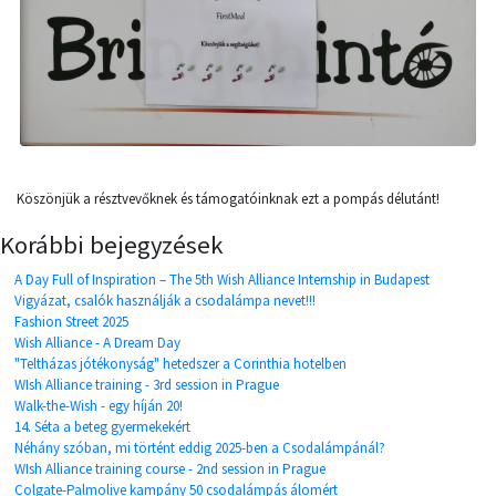
Köszönjük a résztvevőknek és támogatóinknak ezt a pompás délutánt!
Korábbi bejegyzések
A Day Full of Inspiration – The 5th Wish Alliance Internship in Budapest
Vigyázat, csalók használják a csodalámpa nevet!!!
Fashion Street 2025
Wish Alliance - A Dream Day
"Teltházas jótékonyság" hetedszer a Corinthia hotelben
WIsh Alliance training - 3rd session in Prague
Walk-the-Wish - egy híján 20!
14. Séta a beteg gyermekekért
Néhány szóban, mi történt eddig 2025-ben a Csodalámpánál?
WIsh Alliance training course - 2nd session in Prague
Colgate-Palmolive kampány 50 csodalámpás álomért