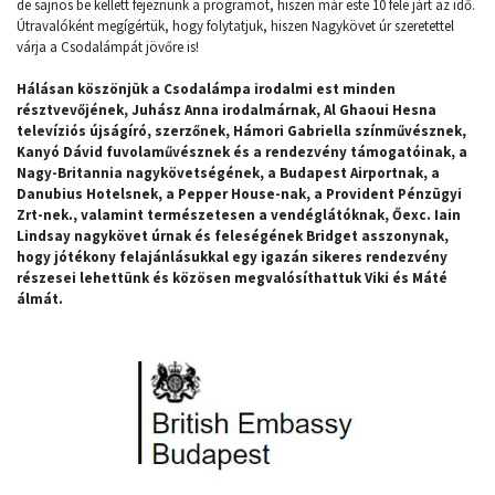
de sajnos be kellett fejeznünk a programot, hiszen már este 10 fele járt az idő.
Útravalóként megígértük, hogy folytatjuk, hiszen Nagykövet úr szeretettel
várja a Csodalámpát jövőre is!
Hálásan köszönjük a Csodalámpa irodalmi est minden
résztvevőjének, Juhász Anna irodalmárnak, Al Ghaoui Hesna
televíziós újságíró, szerzőnek, Hámori Gabriella színművésznek,
Kanyó Dávid fuvolaművésznek és a rendezvény támogatóinak, a
Nagy-Britannia nagykövetségének, a Budapest Airportnak, a
Danubius Hotelsnek, a Pepper House-nak, a Provident Pénzügyi
Zrt-nek., valamint természetesen a vendéglátóknak, Őexc. Iain
Lindsay nagykövet úrnak és feleségének Bridget asszonynak,
hogy jótékony felajánlásukkal egy igazán sikeres rendezvény
részesei lehettünk és közösen megvalósíthattuk Viki és Máté
álmát.