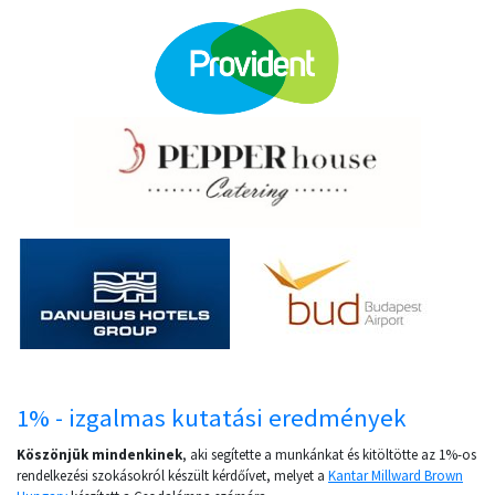
1% - izgalmas kutatási eredmények
Köszönjük mindenkinek
, aki segítette a munkánkat és kitöltötte az 1%-os
rendelkezési szokásokról készült kérdőívet, melyet a
Kantar Millward Brown