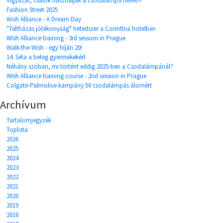
Vigyázat, csalók használják a csodalámpa nevet!!!
Fashion Street 2025
Wish Alliance - A Dream Day
"Teltházas jótékonyság" hetedszer a Corinthia hotelben
WIsh Alliance training - 3rd session in Prague
Walk-the-Wish - egy híján 20!
14. Séta a beteg gyermekekért
Néhány szóban, mi történt eddig 2025-ben a Csodalámpánál?
WIsh Alliance training course - 2nd session in Prague
Colgate-Palmolive kampány 50 csodalámpás álomért
Archívum
Tartalomjegyzék
Toplista
2026
2025
2024
2023
2022
2021
2020
2019
2018