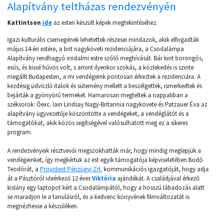
Alapítvány teltházas rendezvényén
Kattintson
ide
az esten készült képek megtekintéséhez.
Igazi kulturális csemegének lehetettek részesei mindazok, akik elfogadták
május 14-én estére, a brit nagyköveti rezidenciájára, a Csodalámpa
Alapítvány rendhagyó irodalmi estre szóló meghívását. Bár kint borongós,
esős, és kissé hűvös volt, s amint ilyenkor szokás, a közlekedés is szinte
megállt Budapesten, a mi vendégeink pontosan érkeztek a rezidenciára. A
kezdésig üdvözlő italok és sütemény mellett a beszélgettek, ismerkedtek és
bejárták a gyönyörű termeket. Hamarosan megteltek a nappaliban a
széksorok: Őexc. Iain Lindsay Nagy-Britannia nagykövete és Patzauer Éva az
alapítvány ügyvezetője köszöntötte a vendégeket, a vendéglátót és a
támogatókat, akik közös segítségével valósulhatott meg ez a sikeres
program.
A rendezvényeik résztvevői megszokhatták már, hogy mindig meglepjük a
vendégeinket, így megkértük az est egyik támogatója képviseletében Bodó
Teodórát, a
Provident Pénzügyi Zrt.
kommunikációs igazgatóját, hogy adja
át a Pásztóról ideérkező 12 éves
Viktória
ajándékát. A családjával érkező
kislány egy laptopot kért a Csodalámpától, hogy a hosszú lábadozás alatt
se maradjon le a tanulásról, és a kedvenc könyvének filmváltozatát is
megnézhesse a készüléken.