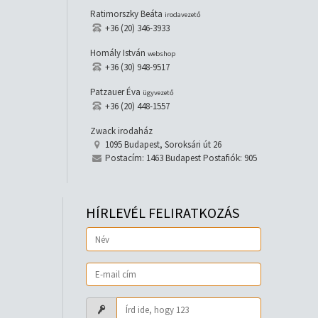
Ratimorszky Beáta
irodavezető
+36 (20) 346-3933
Homály István
webshop
+36 (30) 948-9517
Patzauer Éva
ügyvezető
+36 (20) 448-1557
Zwack irodaház
1095 Budapest, Soroksári út 26
Postacím: 1463 Budapest Postafiók: 905
HÍRLEVÉL FELIRATKOZÁS