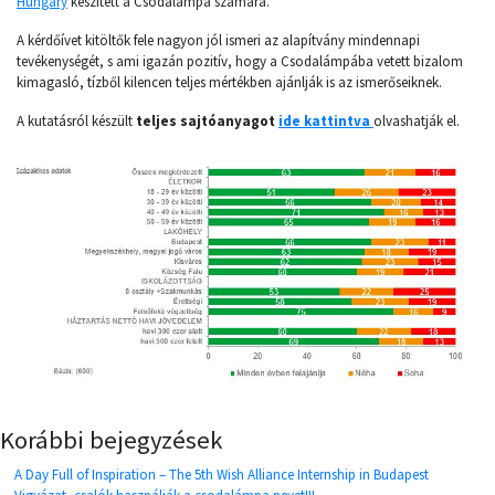
Hungary
készített a Csodalámpa számára.
A kérdőívet kitöltők fele nagyon jól ismeri az alapítvány mindennapi
tevékenységét, s ami igazán pozitív, hogy a Csodalámpába vetett bizalom
kimagasló, tízből kilencen teljes mértékben ajánlják is az ismerőseiknek.
A kutatásról készült
teljes sajtóanyagot
ide kattintva
olvashatják el.
Korábbi bejegyzések
A Day Full of Inspiration – The 5th Wish Alliance Internship in Budapest