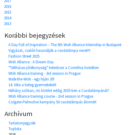
2017
2016
2015
2014
2013
Korábbi bejegyzések
A Day Full of Inspiration – The 5th Wish Alliance Internship in Budapest
Vigyázat, csalók használják a csodalámpa nevet!!!
Fashion Street 2025
Wish Alliance - A Dream Day
"Teltházas jótékonyság" hetedszer a Corinthia hotelben
WIsh Alliance training - 3rd session in Prague
Walk-the-Wish - egy híján 20!
14. Séta a beteg gyermekekért
Néhány szóban, mi történt eddig 2025-ben a Csodalámpánál?
WIsh Alliance training course - 2nd session in Prague
Colgate-Palmolive kampány 50 csodalámpás álomért
Archívum
Tartalomjegyzék
Toplista
2026