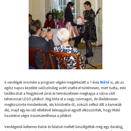
A vendégek örömére a program végére megérkezett a 7 éves
Máté
is, aki az
egész napos kezelést valószínűleg azért viselte el türelmesen, mert tudta, este
találkozhat a Nagykövet úrral és természetesen megkapja a várva várt
tehervonat LEGO-játékot. Alig bírta el a nagy csomagot, de illedelmesen
megköszönte mindenkinek, aki körülvette őt, zokszó nélkül állt a kamerák
elé, majd egy kis idő elteltével édesapjával együtt elköszöntek, hogy Máté
hazatérve végre összeszerelhesse a játékot.
Vendégeink kellemes italok és falatok mellett beszélgettek még egy darabig,