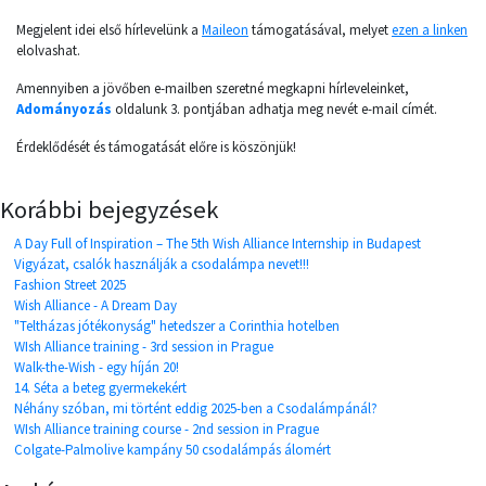
Megjelent idei első hírlevelünk a
Maileon
támogatásával, melyet
ezen a linken
elolvashat.
Amennyiben a jövőben e-mailben szeretné megkapni hírleveleinket,
Adományozás
oldalunk 3. pontjában adhatja meg nevét e-mail címét.
Érdeklődését és támogatását előre is köszönjük!
Korábbi bejegyzések
A Day Full of Inspiration – The 5th Wish Alliance Internship in Budapest
Vigyázat, csalók használják a csodalámpa nevet!!!
Fashion Street 2025
Wish Alliance - A Dream Day
"Teltházas jótékonyság" hetedszer a Corinthia hotelben
WIsh Alliance training - 3rd session in Prague
Walk-the-Wish - egy híján 20!
14. Séta a beteg gyermekekért
Néhány szóban, mi történt eddig 2025-ben a Csodalámpánál?
WIsh Alliance training course - 2nd session in Prague
Colgate-Palmolive kampány 50 csodalámpás álomért