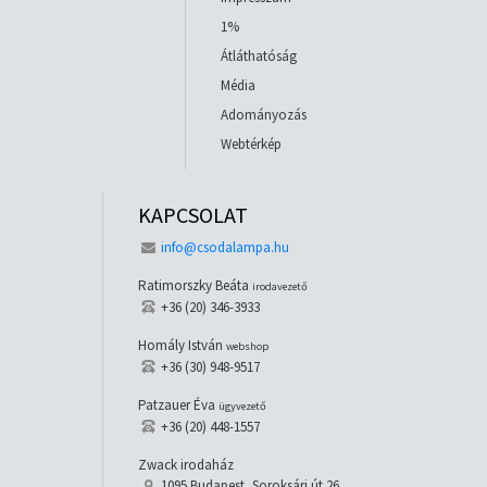
1%
Átláthatóság
Média
Adományozás
Webtérkép
KAPCSOLAT
info@csodalampa.hu
Ratimorszky Beáta
irodavezető
+36 (20) 346-3933
Homály István
webshop
+36 (30) 948-9517
Patzauer Éva
ügyvezető
+36 (20) 448-1557
Zwack irodaház
1095 Budapest, Soroksári út 26