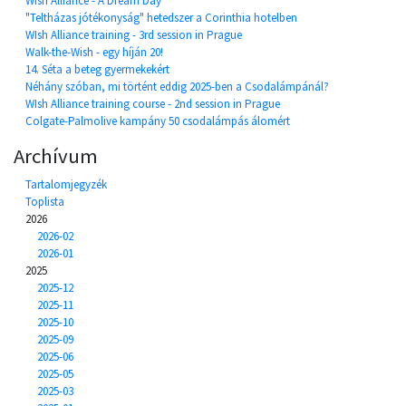
Wish Alliance - A Dream Day
"Teltházas jótékonyság" hetedszer a Corinthia hotelben
WIsh Alliance training - 3rd session in Prague
Walk-the-Wish - egy híján 20!
14. Séta a beteg gyermekekért
Néhány szóban, mi történt eddig 2025-ben a Csodalámpánál?
WIsh Alliance training course - 2nd session in Prague
Colgate-Palmolive kampány 50 csodalámpás álomért
Archívum
Tartalomjegyzék
Toplista
2026
2026-02
2026-01
2025
2025-12
2025-11
2025-10
2025-09
2025-06
2025-05
2025-03