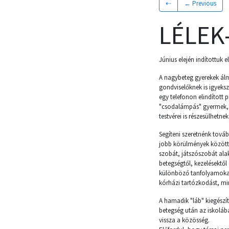
⇠
← Previous
LÉLEK
Június elején indítottuk 
A nagybeteg gyerekek álm
gondviselőknek is igyeks
egy telefonon elindított 
"csodalámpás" gyermek, l
testvérei is részesülhetne
Segíteni szeretnénk tová
jobb körülmények között 
szobát, játszószobát alak
betegségtől, kezelésektől 
különböző tanfolyamokat 
kórházi tartózkodást, mi
A hamadik "láb" kiegészít
betegség után az iskoláb
vissza a közösség.