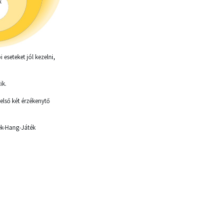
eseteket jól kezelni,
ik.
első két érzékenytő
ek-Hang-Játék