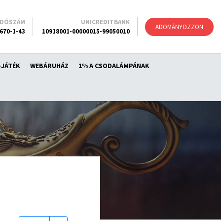
ADÓSZÁM
UNICREDITBANK
ADOMÁNYOZZON
670-1-43
10918001-00000015-99050010
-JÁTÉK
WEBÁRUHÁZ
1% A CSODALÁMPÁNAK