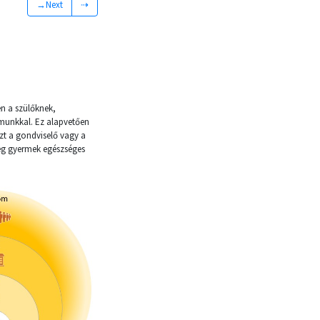
→Next
⇢
n a szülőknek,
munkkal. Ez alapvetően
zt a gondviselő vagy a
teg gyermek egészséges