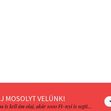
J MOSOLYT VELÜNK!
is kell ám olaj, akár 1000 Ft-nyi is segít…