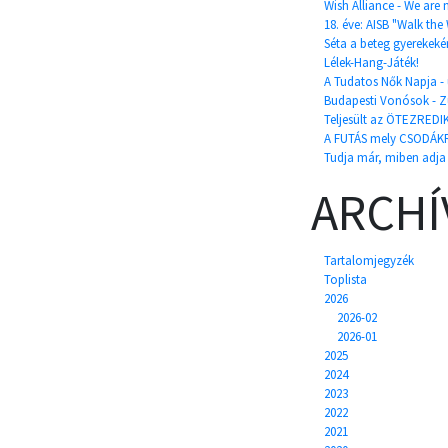
Wish Alliance - We are
18. éve: AISB "Walk the
Séta a beteg gyerekekér
Lélek-Hang-Játék!
A Tudatos Nők Napja - 
Budapesti Vonósok - Zu
Teljesült az ÖTEZREDIK
A FUTÁS mely CSODÁKRA
Tudja már, miben adja
ARCH
Tartalomjegyzék
Toplista
2026
2026-02
2026-01
2025
2024
2023
2022
2021