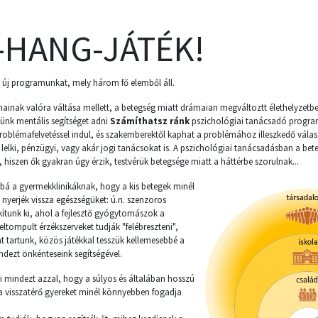
-HANG-JÁTÉK!
el új programunkat, mely három fő elemből áll.
ainak valóra váltása mellett, a betegség miatt drámaian megváltoztt élethelyzetbe
zünk mentális segítséget adni
Számíthatsz ránk
pszichológiai tanácsadó progra
problémafelvetéssel indul, és szakemberektől kaphat a problémához illeszkedő válas
elki, pénzügyi, vagy akár jogi tanácsokat is. A pszichológiai tanácsadásban a be
k, hiszen ők gyakran úgy érzik, testvérük betegsége miatt a háttérbe szorulnak...
bbá a gyermekklinikáknak, hogy a kis betegek minél
nyerjék vissza egészségüket: ú.n. szenzoros
ítunk ki, ahol a fejlesztő gyógytornászok a
eltompult érzékszerveket tudják "felébreszteni",
tartunk, közös játékkal tesszük kellemesebbé a
ndezt önkénteseink segítségével.
i mindezt azzal, hogy a súlyos és általában hosszú
a visszatérő gyereket minél könnyebben fogadja