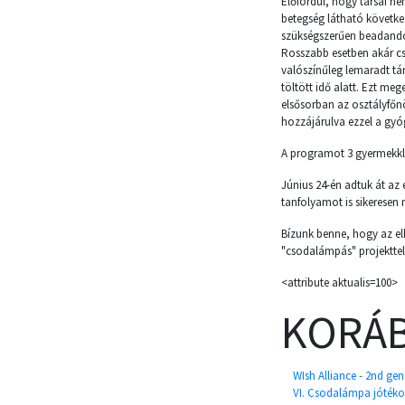
Előfordul, hogy társai n
betegség látható követke
szükségszerűen beadandó 
Rosszabb esetben akár csú
valószínűleg lemaradt tá
töltött idő alatt. Ezt m
elsősorban az osztályfőn
hozzájárulva ezzel a gyóg
A programot 3 gyermekklin
Június 24-én adtuk át az 
tanfolyamot is sikeresen 
Bízunk benne, hogy az el
"csodalámpás" projekttel
<attribute aktualis=100>
KORÁB
WIsh Alliance - 2nd ge
VI. Csodalámpa jótéko