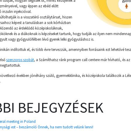
em tudják, hogyan segítsék őt, mihez kezdjenek a
zményeivel, vagy éppen az ebéd előtt
inzulin injekcióval.
folhatják is a visszatérő osztálytársat, hiszen
rsaihoz képest a tanulásban a sok kórházban
egelőzendő az érdeklődő középiskoláknak,
ököknek és a diákoknak is képzéseket tartunk, hogy tudják az ilyen nem mindennapi 
yult vagy gyógyulófélben lévő gyerek lelki gyógyuláshoz is.
ikán indítottuk el, és több évre tervezzük, amennyiben forrásaink ezt lehetővé tesz
első
szenzoros szobát
, a Számíthatsz ránk program call centere már hívható, és az 
megtartottuk.
következő években jónéhány szülő, gyermekklinika, és középiskola találkozik a Lél
.
BI BEJEGYZÉSEK
neral meeting in Poland
nysági est – beszámoló Önnek, ha nem tudott velünk lenni!