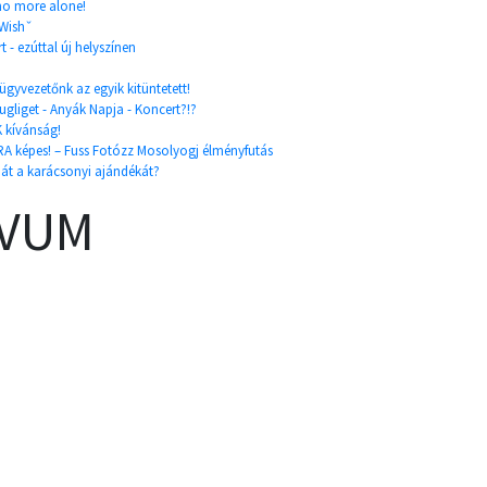
 no more alone!
 Wishˇ
t - ezúttal új helyszínen
ügyvezetőnk az egyik kitüntetett!
gliget - Anyák Napja - Koncert?!?
 kívánság!
 képes! – Fuss Fotózz Mosolyogj élményfutás
 át a karácsonyi ajándékát?
ÍVUM