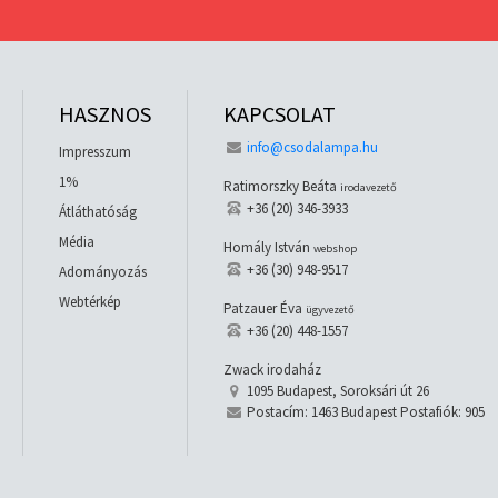
HASZNOS
KAPCSOLAT
info@csodalampa.hu
Impresszum
1%
Ratimorszky Beáta
irodavezető
+36 (20) 346-3933
Átláthatóság
Média
Homály István
webshop
+36 (30) 948-9517
Adományozás
Webtérkép
Patzauer Éva
ügyvezető
+36 (20) 448-1557
Zwack irodaház
1095 Budapest, Soroksári út 26
Postacím: 1463 Budapest Postafiók: 905