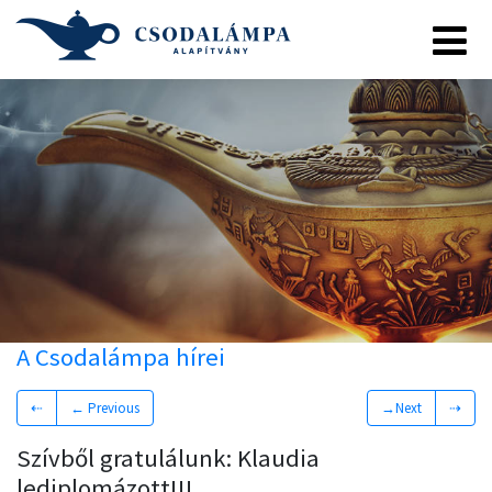
A Csodalámpa hírei
⇠
← Previous
→Next
⇢
Szívből gratulálunk: Klaudia
lediplomázott!!!