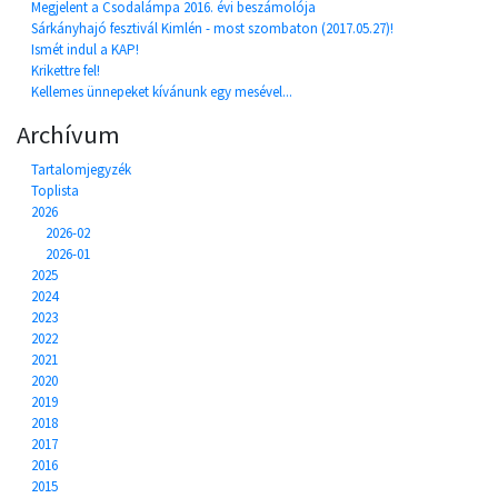
Megjelent a Csodalámpa 2016. évi beszámolója
Sárkányhajó fesztivál Kimlén - most szombaton (2017.05.27)!
Ismét indul a KAP!
Krikettre fel!
Kellemes ünnepeket kívánunk egy mesével...
Archívum
Tartalomjegyzék
Toplista
2026
2026-02
2026-01
2025
2024
2023
2022
2021
2020
2019
2018
2017
2016
2015