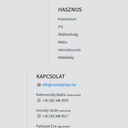
HASZNOS
Impresszum
1%
Átláthatóság
Média
Adományozás
Webtérkép
KAPCSOLAT
info@csodalampa.hu
Ratimorszky Beáta
irodavezető
+36 (20) 346-3933
Homály István
webshop
+36 (30) 948-9517
Patzauer Éva
ügyvezető