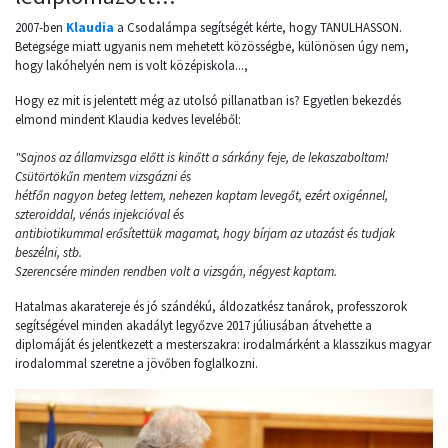
2007-ben
Klaudia
a Csodalámpa segítségét kérte, hogy TANULHASSON.
Betegsége miatt ugyanis nem mehetett közösségbe, különösen úgy nem,
hogy lakóhelyén nem is volt középiskola...,
Hogy ez mit is jelentett még az utolsó pillanatban is? Egyetlen bekezdés
elmond mindent Klaudia kedves leveléből:
"Sajnos az államvizsga előtt is kinőtt a sárkány feje, de lekaszaboltam!
Csütörtökűn mentem vizsgázni és
hétfőn nagyon beteg lettem, nehezen kaptam levegőt, ezért oxigénnel,
szteroiddal, vénás injekcióval és
antibiotikummal erősítettük magamat, hogy bírjam az utazást és tudjak
beszélni, stb.
Szerencsére minden rendben volt a vizsgán, négyest kaptam.
Hatalmas akaratereje és jó szándékú, áldozatkész tanárok, professzorok
segítségével minden akadályt legyőzve 2017 júliusában átvehette a
diplomáját és jelentkezett a mesterszakra: irodalmárként a klasszikus magyar
irodalommal szeretne a jövőben foglalkozni.