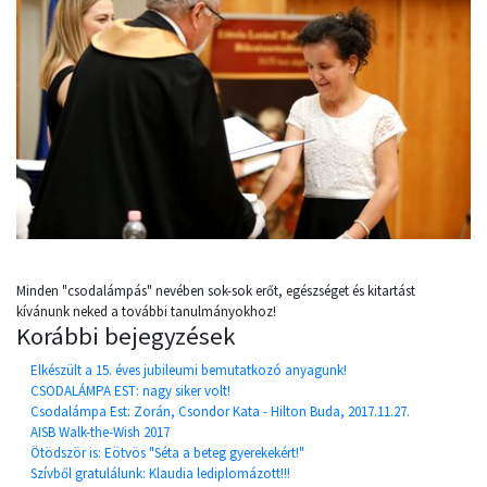
Minden "csodalámpás" nevében sok-sok erőt, egészséget és kitartást
kívánunk neked a további tanulmányokhoz!
Korábbi bejegyzések
Elkészült a 15. éves jubileumi bemutatkozó anyagunk!
CSODALÁMPA EST: nagy siker volt!
Csodalámpa Est: Zorán, Csondor Kata - Hilton Buda, 2017.11.27.
AISB Walk-the-Wish 2017
Ötödször is: Eötvös "Séta a beteg gyerekekért!"
Szívből gratulálunk: Klaudia lediplomázott!!!