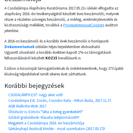
A Csodalámpa Alapítvány Kuratóriuma 2017.05.22-i ülésén elfogadta az
alapítvány 2016. évi tevékenységéről készített éves beszámolót, melynek
részei a részletes szöveges beszámoló, a mérleg, eredménylevezetés és
közhasznúsági melléklet, továbbá a
PricewaterwouseCoopers
auditori
jelentése.
A 2016-os beszámoló és a korábbi évek beszámolói is honlapunk
Dokumentumok
oldalán teljes terjedelemben elolvasható.
Ugyanitt olvasható a korábbi években kapott 1%-os támogatások
felhasználásáról készített
KOZ15
bevallásunk is.
Ezúton is köszönjük támogatóinknak és önkénteseinknek, hogy 273 újabb
kívánság teljesítésével ismét sikeres évet zárhattunk.
Korábbi bejegyzések
CSODALÁMPA EST: nagy siker volt!
Csodalámpa Est: Zorán, Csondor Kata - Hilton Buda, 2017.11.27.
AISB Walk-the-Wish 2017
Ötödször is: Eötvös "Séta a beteg gyerekekért!"
Szívből gratulálunk: Klaudia lediplomázott!!!
Megjelent a Csodalámpa 2016. évi beszámolója
Sárkányhajó fesztivál Kimlén - most szombaton (2017.05.27)!