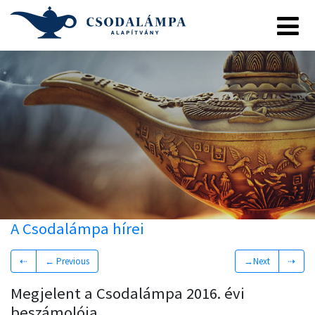
A Csodalámpa hírei
⇠
← Previous
→Next
⇢
Megjelent a Csodalámpa 2016. évi
beszámolója