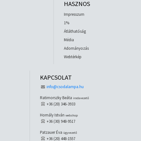
HASZNOS
Impresszum
1%
Átláthatóság
Média
Adományozás
Webtérkép
KAPCSOLAT
info@csodalampa.hu
Ratimorszky Beáta
irodavezető
+36 (20) 346-3933
Homály István
webshop
+36 (30) 948-9517
Patzauer Éva
ügyvezető
+36 (20) 448-1557