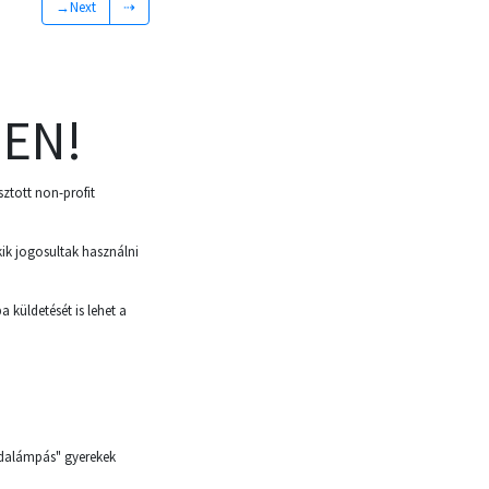
→Next
⇢
EN!
sztott non-profit
kik jogosultak használni
a küldetését is lehet a
odalámpás" gyerekek