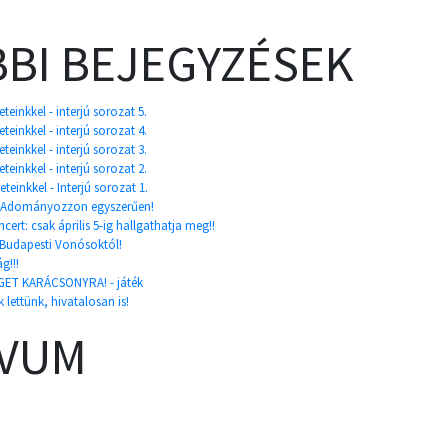
BI BEJEGYZÉSEK
einkkel - interjú sorozat 5.
einkkel - interjú sorozat 4.
einkkel - interjú sorozat 3.
einkkel - interjú sorozat 2.
einkkel - Interjú sorozat 1.
ó? Adományozzon egyszerűen!
rt: csak április 5-ig hallgathatja meg!!
 Budapesti Vonósoktól!
g!!!
ET KARÁCSONYRA! - játék
lettünk, hivatalosan is!
ÍVUM