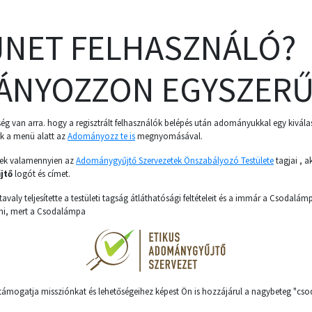
JNET FELHASZNÁLÓ?
ÁNYOZZON EGYSZERŰ
ség van arra. hogy a regisztrált felhasználók belépés után adományukkal egy kivála
k a menü alatt az
Adományozz te is
megnyomásával.
tek valamennyien az
Adománygyűjtő Szervezetek Önszabályozó Testülete
tagjai , a
jtő
logót és címet.
valy teljesítette a testületi tagság átláthatósági feltételeit és a immár a Csodalámp
ni, mert a Csodalámpa
 támogatja missziónkat és lehetőségeihez képest Ön is hozzájárul a nagybeteg "cs