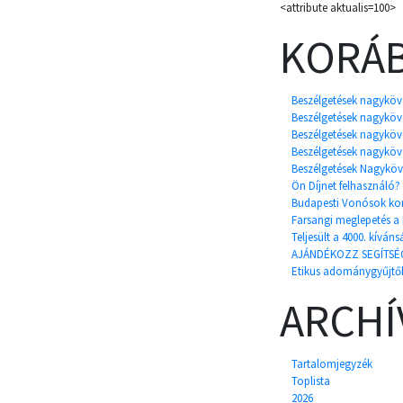
<attribute aktualis=100>
KORÁB
Beszélgetések nagykövet
Beszélgetések nagykövet
Beszélgetések nagykövet
Beszélgetések nagykövet
Beszélgetések Nagykövet
Ön Díjnet felhasznál
Budapesti Vonósok konce
Farsangi meglepetés a
Teljesült a 4000. kívánsá
AJÁNDÉKOZZ SEGÍTSÉG
Etikus adománygyűjtők 
ARCH
Tartalomjegyzék
Toplista
2026