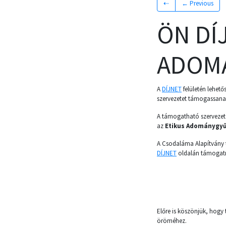
⇠
← Previous
ÖN DÍ
ADOM
A
DÍJNET
felületén lehető
szervezetet támogassana
A támogatható szerveze
az
Etikus Adománygyű
A Csodaláma Alapítvány ta
DÍJNET
oldalán támogat
Előre is köszönjük, hogy
öröméhez.