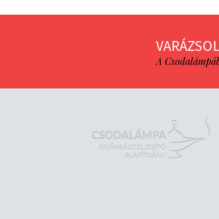
VARÁZSOL
A Csodalámpába 