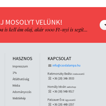
J MOSOLYT VELÜNK!
is kell ám olaj, akár 1000 Ft-nyi is segít…
HASZNOS
KAPCSOLAT
info@csodalampa.hu
Impresszum
1%
Ratimorszky Beáta
irodavezető
+36 (20) 346-3933
Átláthatóság
Média
Homály István
webshop
+36 (30) 948-9517
Adományozás
Webtérkép
Patzauer Éva
ügyvezető
+36 (20) 448-1557