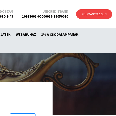
ADÓSZÁM
UNICREDITBANK
ADOMÁNYOZZON
670-1-43
10918001-00000015-99050010
-JÁTÉK
WEBÁRUHÁZ
1% A CSODALÁMPÁNAK