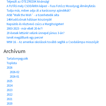
Teljesült az ÖTEZREDIK kívánság!
A FUTÁS mely CSODÁKRA képes! – Fuss Fotózz Mosolyogj élményfutás
Tudja már, miben adja át a karácsonyi ajándékát?
AISB "Walk the Wishˇ - a tizenhetedik séta
1464 adózónak hálásan köszönjük!
Napsütés és résztvevő csúcs a Margitszigeten!
2003-2023 - már eltelt 20 év?!
20 évesek lettünk! velünk ünnepel június 3-án?
Ismét megálltunk egy percre!
WtW 16. - Az amerikai iskolások tovább segítik a Csodalámpa misszióját
Archívum
Tartalomjegyzék
Toplista
2026
2026-02
2026-01
2025
2024
2023
2022
2021
2020