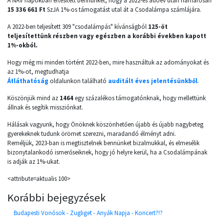
A NAV napokban értesített bennünket, hogy a 2022-es adóév után hamarosan
15 336 661 Ft
SzJA 1%-os támogatást utal át a Csodalámpa számlájára.
A 2022-ben teljesített 309 "csodalámpás" kívánságból
125-öt
teljesítettünk részben vagy egészben a korábbi években kapott
1%-okból.
Hogy még mi minden történt 2022-ben, mire használtuk az adományokat és
az 1%-ot, megtudhatja
Átláthatóság
oldalunkon található
auditált éves jelentésünkből
.
Köszönjük mind az
1464
egy százalékos támogatónknak, hogy mellettünk
állnak és segítik missziónkat.
Hálásak vagyunk, hogy Önöknek köszönhetően újabb és újabb nagybeteg
gyerekeknek tudunk örömet szerezni, maradandó élményt adni.
Reméljük, 2023-ban is megtisztelnek bennünket bizalmukkal, és elmesélik
bizonytalankodó ismerőseiknek, hogy jó helyre kerül, ha a Csodalámpának
is adják az 1%-ukat.
<attribute=aktualis 100>
Korábbi bejegyzések
Budapesti Vonósok - Zugliget - Anyák Napja - Koncert?!?