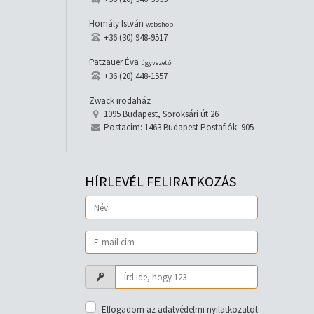
Homály István
webshop
+36 (30) 948-9517
Patzauer Éva
ügyvezető
+36 (20) 448-1557
Zwack irodaház
1095 Budapest, Soroksári út 26
Postacím: 1463 Budapest Postafiók: 905
HÍRLEVÉL FELIRATKOZÁS
Elfogadom az adatvédelmi nyilatkozatot