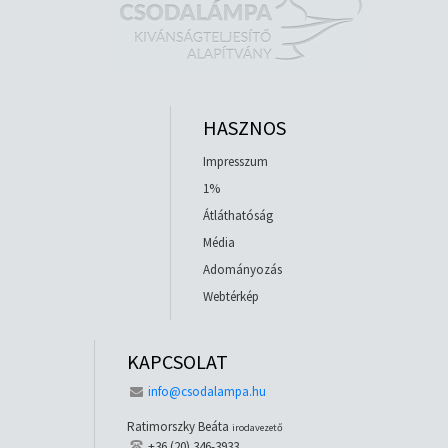
HASZNOS
Impresszum
1%
Átláthatóság
Média
Adományozás
Webtérkép
KAPCSOLAT
info@csodalampa.hu
Ratimorszky Beáta
irodavezető
+36 (20) 346-3933