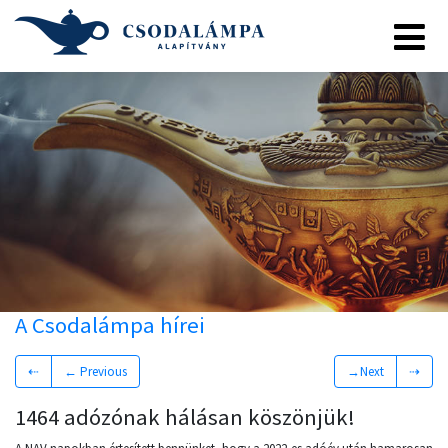
A Csodalámpa hírei
⇠
← Previous
→Next
⇢
1464 adózónak hálásan köszönjük!