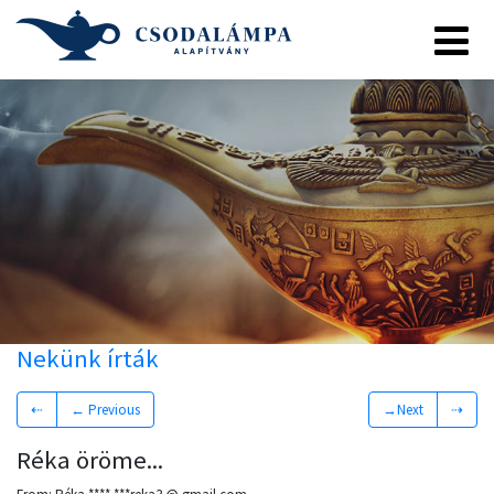
Nekünk írták
⇠
← Previous
→Next
⇢
Réka öröme...