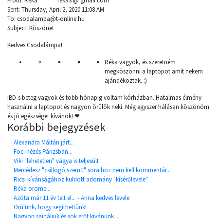
From: Réka **** ***reka3 @ gmail.com
Sent: Thursday, April 2, 2020 11:08 AM
To: csodalampa@t-online.hu
Subject: Köszönet
Kedves Csodalámpa!
Réka vagyok, és szeretném
megköszönni a laptopot amit nekem
ajándékoztak. :)
IBD-s beteg vagyok és több hónapig voltam kórházban. Hatalmas élmény
használni a laptopot és nagyon örülök neki. Még egyszer hálásan köszönöm
és jó egészséget kívánok! ❤
Korábbi bejegyzések
Alexandra Máltán járt...
Foci nézés Párizsban...
Viki "lehetetlen" vágya is teljesült
Mercédesz "csillogó szemű" soraihoz nem kell kommentár...
Ricsi kívánságához küldött adomány "kísérőlevele"
Réka öröme...
Azóta már 11 év telt el... - Anna kedves levele
Örülünk, hogy segíthettünk!
Nagyon sajnáljuk és sok erőt kívánunk...