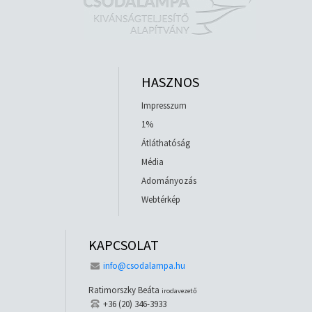
HASZNOS
Impresszum
1%
Átláthatóság
Média
Adományozás
Webtérkép
KAPCSOLAT
info@csodalampa.hu
Ratimorszky Beáta
irodavezető
+36 (20) 346-3933