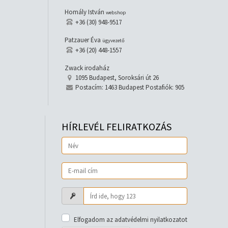
Homály István
webshop
+36 (30) 948-9517
Patzauer Éva
ügyvezető
+36 (20) 448-1557
Zwack irodaház
1095 Budapest, Soroksári út 26
Postacím: 1463 Budapest Postafiók: 905
HÍRLEVÉL FELIRATKOZÁS
Elfogadom az adatvédelmi nyilatkozatot