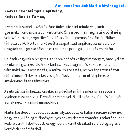
A mi beszámolónk Martin kívánságáról
Kedves Csodalámpa Alapítvány,
Kedves Bea és Tamás,
Szeretnénk szívből jövő köszönetünket kifejezni mindazért, amit
gyermekünkért és családunkért tettek. Óriási öröm és meghatározó élmény
volt számunkra, hogy sikerült valóra váltani gyermekünk álmát: élőben
láthatta az FC Porto mérkőzését a csapat stadionjában, az Estádio do
Dragáoban, egy csodálatos és tartalmas portugáliai utazás részeként.
Hálásak vagyunk a rengeteg gondoskodásért és figyelmességért, amellyel ezt
az utat megszervezték. A sok fantasztikus program és közös élmény – a
városnézések, a vonatozás, a múzeumlátogatás, az óceánparton töltött
idő, a finom ételek és a kedves ajándékok – mind-mind felejthetetlen
emlékekké váltak számunkra.
Az utazás során készült képeket és videókat már hazafelé is, és azóta is
gyakran visszanézzük. Ezektől az élményektől feltöltődünk, újra és újra erőt
adnak nekünk a mindennapokhoz.
Martin kezelése a hazautazás után folytatódott, és külön szeretnénk kiemelni,
hogy ez a különleges élmény milyen sokat jelentett számára. Láthatóan jobb
kedvre derült, feltöltődött, és egy időre sikerült elszakadnia a betegség és a
kezelések nehézségeitől.