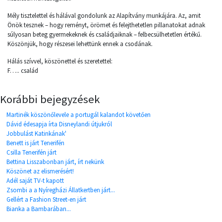
Mély tisztelettel és hálával gondolunk az Alapítvány munkájára. Az, amit
Önök tesznek – hogy reményt, örömet és felejthetetlen pillanatokat adnak
súlyosan beteg gyermekeknek és családjaiknak – felbecsülhetetlen értékű.
Köszönjük, hogy részesei lehettünk ennek a csodának.
Hálás szívvel, köszönettel és szeretettel:
F….. család
Korábbi bejegyzések
Martinék köszönőlevele a portugál kalandot követően
Dávid édesapja írta Disneylandi útjukról
Jobbulást Katinkának'
Benett is járt Tenerifén
Csilla Tenerifén járt
Bettina Lisszabonban járt, írt nekünk
Köszönet az elismerésért!
Adél saját TV-t kapott
Zsombi a a Nyíregházi Állatkertben járt...
Gellért a Fashion Street-en járt
Bianka a Bambarában...