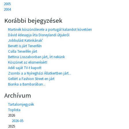
2005
2004
Korábbi bejegyzések
Martinék köszönőlevele a portugál kalandot követően
Dávid édesapja írta Disneylandi útjukról
Jobbulást Katinkának'
Benett is járt Tenerifén
Csilla Tenerifén járt
Bettina Lisszabonban járt, írt nekünk
Köszönet az elismerésért!
Adél saját TV-t kapott
Zsombi a a Nyíregházi Állatkertben járt...
Gellért a Fashion Street-en járt
Bianka a Bambarában...
Archívum
Tartalomjegyzék
Toplista
2026
2026-05
2025