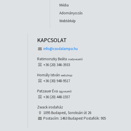
Média
Adományozás
Webtérkép
KAPCSOLAT
info@csodalampa.hu
Ratimorszky Beáta
irodavezető
+36 (20) 346-3933
Homály István
webshop
+36 (30) 948-9517
Patzauer Éva
ügyvezető
+36 (20) 448-1557
Zwack irodaház
1095 Budapest, Soroksári út 26
Postacím: 1463 Budapest Postafiók: 905