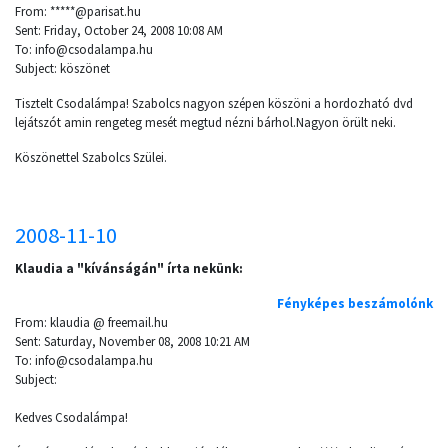
From: *****@parisat.hu
Sent: Friday, October 24, 2008 10:08 AM
To: info@csodalampa.hu
Subject: köszönet
Tisztelt Csodalámpa! Szabolcs nagyon szépen köszöni a hordozható dvd
lejátszót amin rengeteg mesét megtud nézni bárhol.Nagyon örült neki.
Köszönettel Szabolcs Szülei.
2008-11-10
Klaudia a "kívánságán" írta nekünk:
Fényképes beszámolónk
From: klaudia @ freemail.hu
Sent: Saturday, November 08, 2008 10:21 AM
To: info@csodalampa.hu
Subject:
Kedves Csodalámpa!