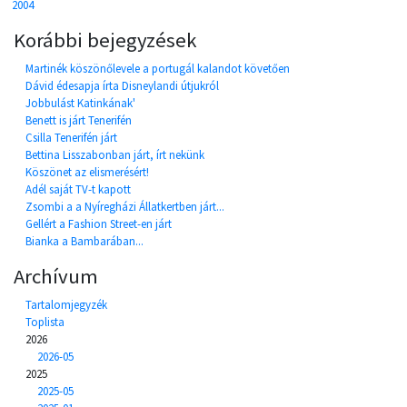
2004
Korábbi bejegyzések
Martinék köszönőlevele a portugál kalandot követően
Dávid édesapja írta Disneylandi útjukról
Jobbulást Katinkának'
Benett is járt Tenerifén
Csilla Tenerifén járt
Bettina Lisszabonban járt, írt nekünk
Köszönet az elismerésért!
Adél saját TV-t kapott
Zsombi a a Nyíregházi Állatkertben járt...
Gellért a Fashion Street-en járt
Bianka a Bambarában...
Archívum
Tartalomjegyzék
Toplista
2026
2026-05
2025
2025-05