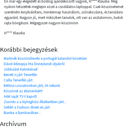
Én már egy elégedett és boldog ajándékozott vagyok, H**** Klaudia. Még
nyáron tetszettek meglepni ezzel a csodálatos laptoppal. Csak köszönetemet
szeretném kinyilvánítani, mindennap használom, szórakozásra, és tanulásra
egyaránt. Nagyon jó, mert miközben tanulok, ott van az asztalomon, tudok
rajta böngészni. Mégegyszer nagyon köszönöm
H**** Klaudia
Korábbi bejegyzések
Martinék köszönőlevele a portugál kalandot követően
Dávid édesapja írta Disneylandi útjukról
Jobbulást Katinkának'
Benett is járt Tenerifén
Csilla Tenerifén járt
Bettina Lisszabonban járt, írt nekünk
Köszönet az elismerésért!
Adél saját TV-t kapott
Zsombi a a Nyíregházi Állatkertben járt...
Gellért a Fashion Street-en járt
Bianka a Bambarában...
Archívum