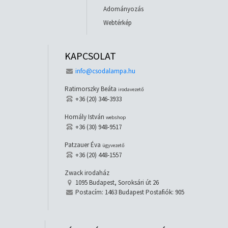
Adományozás
Webtérkép
KAPCSOLAT
info@csodalampa.hu
Ratimorszky Beáta
irodavezető
+36 (20) 346-3933
Homály István
webshop
+36 (30) 948-9517
Patzauer Éva
ügyvezető
+36 (20) 448-1557
Zwack irodaház
1095 Budapest, Soroksári út 26
Postacím: 1463 Budapest Postafiók: 905