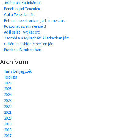
Jobbulást Katinkának'
Benett is járt Tenerifén
Csilla Tenerifén járt
Bettina Lisszabonban járt, írt nekünk
Köszönet az elismerésért!
Adél saját TV-t kapott
Zsombi a a Nyíregházi Állatkertben járt...
Gellért a Fashion Street-en járt
Bianka a Bambarában...
Archívum
Tartalomjegyzék
Toplista
2026
2025
2024
2023
2022
2021
2020
2019
2018
2017