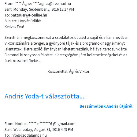
From: **** Ágnes ****agnes@freemail.hu
Sent: Monday, September 5, 2016 12:17 PM
To: patzauer@t-online.hu
Subject: Horvát üdülés
Kedves Éva!
Szeretném megköszönni ezt a csodálatos üdülést a saját és a fiam nevében.
Viktor számára a tenger, a gyönyörű tájak és a programok nagy élményt
jelentettek, életre szóló élményben lehetett részünk, hálával tartozunk érte.
Fiammal bizonyosan feledteti a betegségével járó kellemetlenségeket és az
átélt rossz emlékeket.
Köszönettel: Ági és Viktor
Andris Yoda-t választotta...
Beszámolónk Andris útjáról
From: Norbert ***** n*******6 @ gmail.com
Sent: Wednesday, August 31, 2016 4:49 PM
To: info@csodalampa.hu