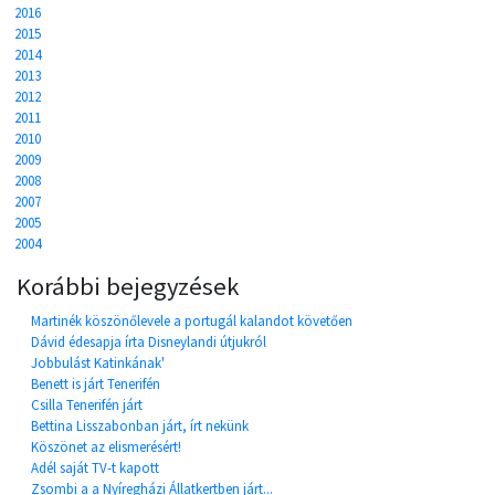
2016
2015
2014
2013
2012
2011
2010
2009
2008
2007
2005
2004
Korábbi bejegyzések
Martinék köszönőlevele a portugál kalandot követően
Dávid édesapja írta Disneylandi útjukról
Jobbulást Katinkának'
Benett is járt Tenerifén
Csilla Tenerifén járt
Bettina Lisszabonban járt, írt nekünk
Köszönet az elismerésért!
Adél saját TV-t kapott
Zsombi a a Nyíregházi Állatkertben járt...