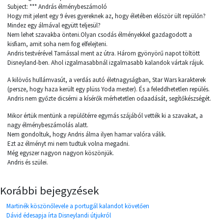
Subject: *** András élménybeszámoló
Hogy mit jelent egy 9 éves gyereknek az, hogy életében először ült repülőn?
Mindez egy álmával együtt teljesül?
Nem lehet szavakba önteni.Olyan csodás élményekkel gazdagodott a
kisfiam, amit soha nem fog elfelejteni.
Andris testvérével Tamással ment az útra. Három gyönyörű napot töltött
Disneyland-ben. Ahol izgalmasabbnál izgalmasabb kalandok vártak rájuk.
A kilövős hullámvasút, a verdás autó életnagyságban, Star Wars karakterek
(persze, hogy haza került egy plüss Yoda mester). És a feleddhetetlen repülés.
Andris nem győzte dicsérni a kísérők mérhetetlen odaadását, segítőkészségét.
Mikor értük mentünk a repülőtérre egymás szájából vették ki a szavakat, a
nagy élménybeszámolás alatt.
Nem gondoltuk, hogy Andris álma ilyen hamar valóra válik.
Ezt az élményt mi nem tudtuk volna megadni.
Még egyszer nagyon nagyon köszönjük.
Andris és szülei.
Korábbi bejegyzések
Martinék köszönőlevele a portugál kalandot követően
Dávid édesapja írta Disneylandi útjukról