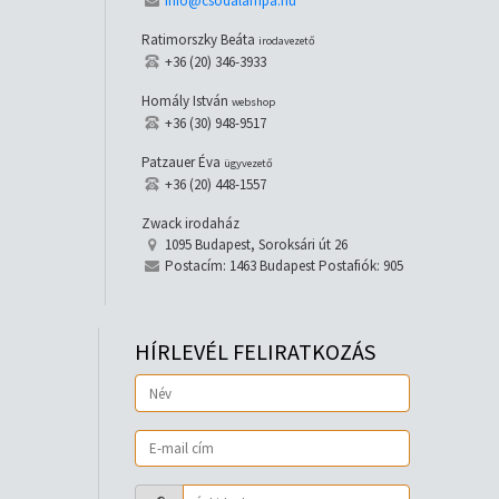
info@csodalampa.hu
Ratimorszky Beáta
irodavezető
+36 (20) 346-3933
Homály István
webshop
+36 (30) 948-9517
Patzauer Éva
ügyvezető
+36 (20) 448-1557
Zwack irodaház
1095 Budapest, Soroksári út 26
Postacím: 1463 Budapest Postafiók: 905
HÍRLEVÉL FELIRATKOZÁS