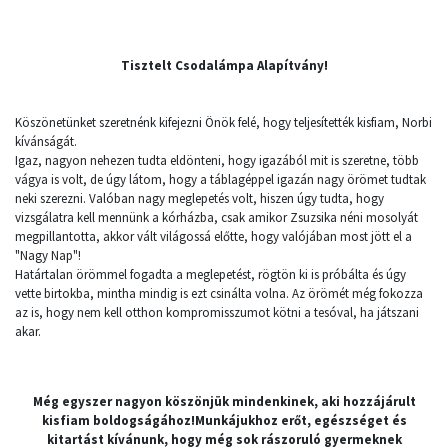
Tisztelt Csodalámpa Alapítvány!
Köszönetünket szeretnénk kifejezni Önök felé, hogy teljesítették kisfiam, Norbi
kívánságát.
Igaz, nagyon nehezen tudta eldönteni, hogy igazából mit is szeretne, több
vágya is volt, de úgy látom, hogy a táblagéppel igazán nagy örömet tudtak
neki szerezni. Valóban nagy meglepetés volt, hiszen úgy tudta, hogy
vizsgálatra kell mennünk a kórházba, csak amikor Zsuzsika néni mosolyát
megpillantotta, akkor vált világossá előtte, hogy valójában most jött el a
"Nagy Nap"!
Határtalan örömmel fogadta a meglepetést, rögtön ki is próbálta és úgy
vette birtokba, mintha mindig is ezt csinálta volna. Az örömét még fokozza
az is, hogy nem kell otthon kompromisszumot kötni a tesóval, ha játszani
akar.
Még egyszer nagyon köszönjük mindenkinek, aki hozzájárult
kisfiam boldogságához!Munkájukhoz erőt, egészséget és
kitartást kívánunk, hogy még sok rászoruló gyermeknek