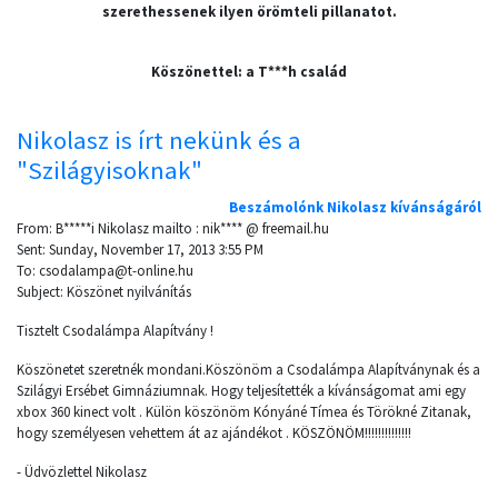
szerethessenek ilyen örömteli pillanatot.
Köszönettel: a T***h család
Nikolasz is írt nekünk és a
"Szilágyisoknak"
Beszámolónk Nikolasz kívánságáról
From: B*****i Nikolasz mailto : nik**** @ freemail.hu
Sent: Sunday, November 17, 2013 3:55 PM
To: csodalampa@t-online.hu
Subject: Köszönet nyilvánítás
Tisztelt Csodalámpa Alapítvány !
Köszönetet szeretnék mondani.Köszönöm a Csodalámpa Alapítványnak és a
Szilágyi Ersébet Gimnáziumnak. Hogy teljesítették a kívánságomat ami egy
xbox 360 kinect volt . Külön köszönöm Kónyáné Tímea és Törökné Zitanak,
hogy személyesen vehettem át az ajándékot . KÖSZÖNÖM!!!!!!!!!!!!!!
- Üdvözlettel Nikolasz