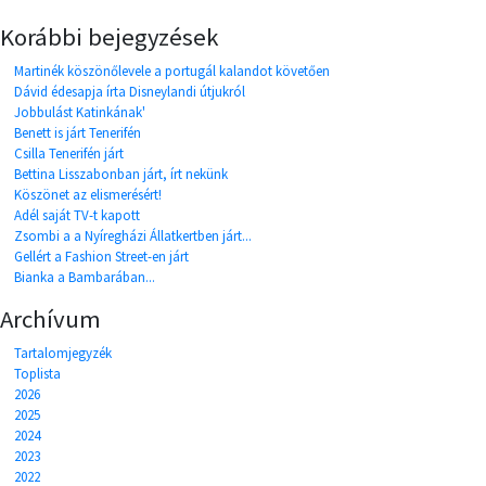
Korábbi bejegyzések
Martinék köszönőlevele a portugál kalandot követően
Dávid édesapja írta Disneylandi útjukról
Jobbulást Katinkának'
Benett is járt Tenerifén
Csilla Tenerifén járt
Bettina Lisszabonban járt, írt nekünk
Köszönet az elismerésért!
Adél saját TV-t kapott
Zsombi a a Nyíregházi Állatkertben járt...
Gellért a Fashion Street-en járt
Bianka a Bambarában...
Archívum
Tartalomjegyzék
Toplista
2026
2025
2024
2023
2022