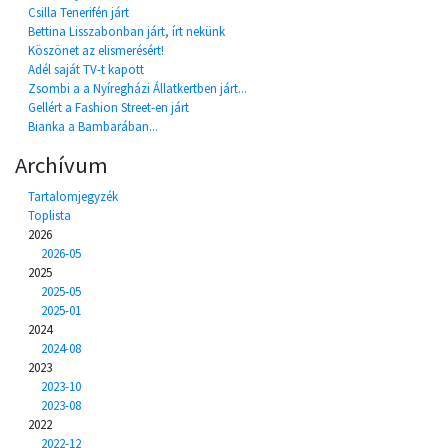
Csilla Tenerifén járt
Bettina Lisszabonban járt, írt nekünk
Köszönet az elismerésért!
Adél saját TV-t kapott
Zsombi a a Nyíregházi Állatkertben járt...
Gellért a Fashion Street-en járt
Bianka a Bambarában...
Archívum
Tartalomjegyzék
Toplista
2026
2026-05
2025
2025-05
2025-01
2024
2024-08
2023
2023-10
2023-08
2022
2022-12